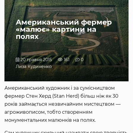
Американський фермер
«малює» картини на
полях
20 травня 2015
161
0
Лиза Кудиненко
Американський художник і за сумісництвом
фермер Стен Херд (Stan Herd) більш ніж як 30
років займається незвичайним мистецтвом —
агроживописом, тобто створенням
монументальних малюнків на полях.
Сам художник схильний називати свою творчість