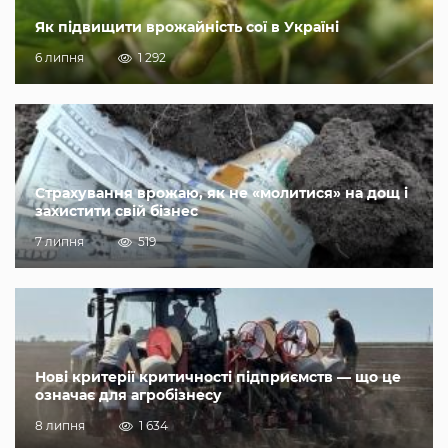
Як підвищити врожайність сої в Україні
6 липня
1 292
Страхування врожаю, як не «молитися» на дощ і
захистити свій бізнес
7 липня
519
Нові критерії критичності підприємств — що це
означає для агробізнесу
8 липня
1 634