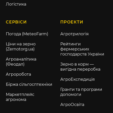
Логістика
СЕРВІСИ
ПРОЕКТИ
Погода (MeteoFarm)
Агротрилогія
Ціни на зерно
Рейтинги
(Zernotorg.ua)
фермерських
господарств України
Агроаналітика
(Феодал)
Зерно в корм —
вигідна переробка
Агроробота
АгроЕкспедиція
Біржа сільгосптехніки
Гранти та програми
Маркетплейс
допомоги
агронома
АгроОсвіта