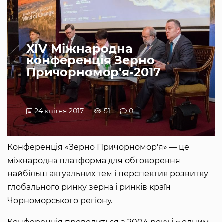
XIV Міжнародна
конференція Зерно
Причорномор'я-2017
24 квітня 2017
51
0
Конференція «Зерно Причорномор'я» — це
міжнародна платформа для обговорення
найбільш актуальних тем і перспектив розвитку
глобального ринку зерна і ринків країн
Чорноморського регіону.
Конференція проводиться з 2004 року і є одним