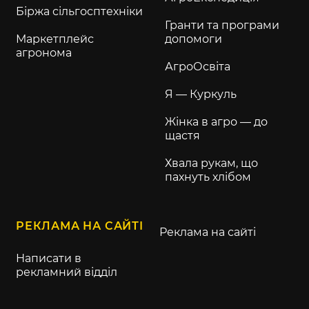
Біржа сільгосптехніки
Гранти та програми
Маркетплейс
допомоги
агронома
АгроОсвіта
Я — Куркуль
Жінка в агро — до
щастя
Хвала рукам, що
пахнуть хлібом
РЕКЛАМА НА САЙТІ
Реклама на сайті
Написати в
рекламний відділ