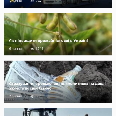
3 липня
774
Як підвищити врожайність сої в Україні
6 липня
1 249
Страхування врожаю, як не «молитися» на дощ і
захистити свій бізнес
7 липня
503