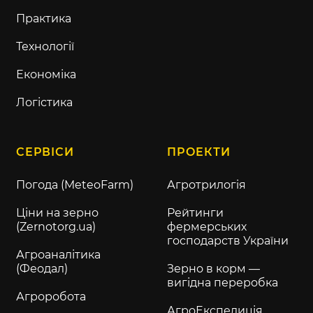
Практика
Технології
Економіка
Логістика
СЕРВІСИ
ПРОЕКТИ
Погода (MeteoFarm)
Агротрилогія
Ціни на зерно
Рейтинги
(Zernotorg.ua)
фермерських
господарств України
Агроаналітика
(Феодал)
Зерно в корм —
вигідна переробка
Агроробота
АгроЕкспедиція