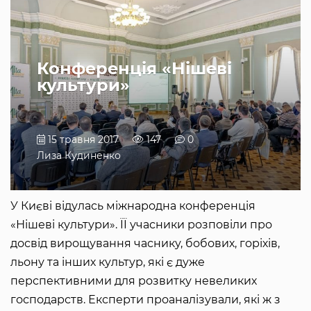
Конференція «Нішеві
культури»
15 травня 2017
147
0
Лиза Кудиненко
У Києві відулась міжнародна конференція
«Нішеві культури». ЇЇ учасники розповіли про
досвід вирощування часнику, бобових, горіхів,
льону та інших культур, які є дуже
перспективними для розвитку невеликих
господарств. Експерти проаналізували, які ж з