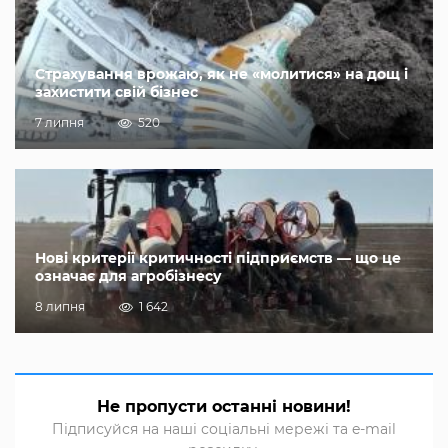
Страхування врожаю, як не «молитися» на дощ і
захистити свій бізнес
7 липня
520
Нові критерії критичності підприємств — що це
означає для агробізнесу
8 липня
1 642
Не пропусти останні новини!
Підписуйся на наші соціальні мережі та e-mail