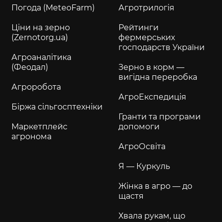
Погода (MeteoFarm)
Агротрилогія
Ціни на зерно
Рейтинги
(Zernotorg.ua)
фермерських
господарств України
Агроаналітика
(Феодал)
Зерно в корм —
вигідна переробка
Агроробота
АгроЕкспедиція
Біржа сільгосптехніки
Гранти та програми
Маркетплейс
допомоги
агронома
АгроОсвіта
Я — Куркуль
Жінка в агро — до
щастя
Хвала рукам, що