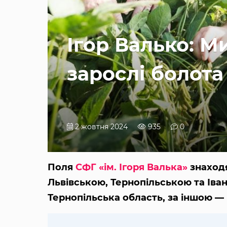
Ігор Валько: 
зарослі болота
2 жовтня 2024
935
0
Поля
СФГ «ім. Ігоря Валька»
знаходя
Львівською, Тернопільською та Іва
Тернопільська область, за іншою —