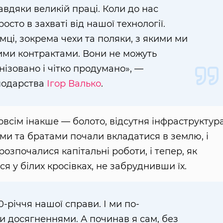
авдяки великій праці. Коли до нас
осто в захваті від нашої технології.
ці, зокрема чехи та поляки, з якими ми
ми контрактами. Вони не можуть
анізовано і чітко продумано», —
подарства
Ігор Валько
.
зовсім інакше — болото, відсутня інфраструктура
ами та братами почали вкладатися в землю, і
розпочалися капітальні роботи, і тепер, як
 у білих кросівках, не забруднивши їх.
-річчя нашої справи. І ми по-
 досягненнями. А починав я сам, без