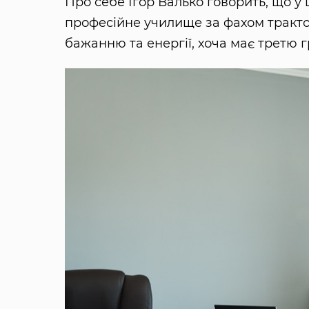
Про себе Ігор Валько говорить, що у
професійне училище за фахом трактор
бажанню та енергії, хоча має третю г