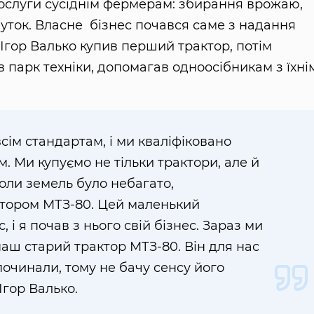
послуги сусіднім фермерам: збирання врожаю,
уток. Власне бізнес почався саме з надання
 Ігор Валько купив перший трактор, потім
 парк техніки, допомагав одноосібникам з їхні
сім стандартам, і ми кваліфіковано
 Ми купуємо не тільки трактори, але й
коли земель було небагато,
тором МТЗ-80. Цей маленький
с, і я почав з нього свій бізнес. Зараз ми
аш старий трактор МТЗ-80. Він для нас
починали, тому не бачу сенсу його
Ігор Валько.