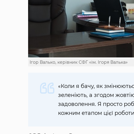
Ігор Валько, керівник СФГ «ім. Ігоря Валька»
«Коли я бачу, як змінюютьс
зеленіють, а згодом жов
задоволення. Я просто ро
кожним етапом цієї роботи