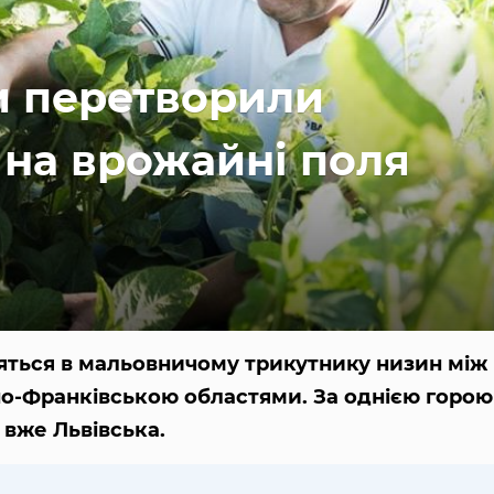
Ми перетворили
 на врожайні поля
ться в мальовничому трикутнику низин між
но-Франківською областями. За однією горо
 вже Львівська.