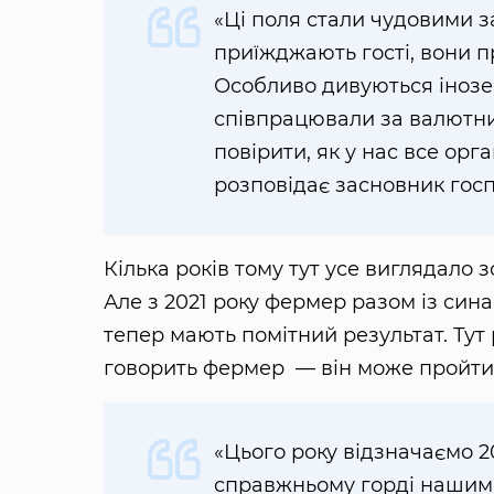
«Ці поля стали чудовими з
приїжджають гості, вони пр
Особливо дивуються інозем
співпрацювали за валютни
повірити, як у нас все орг
розповідає засновник гос
Кілька років тому тут усе виглядало 
Але з 2021 року фермер разом із син
тепер мають помітний результат. Тут 
говорить фермер — він може пройтися
«Цього року відзначаємо 20
справжньому горді нашими