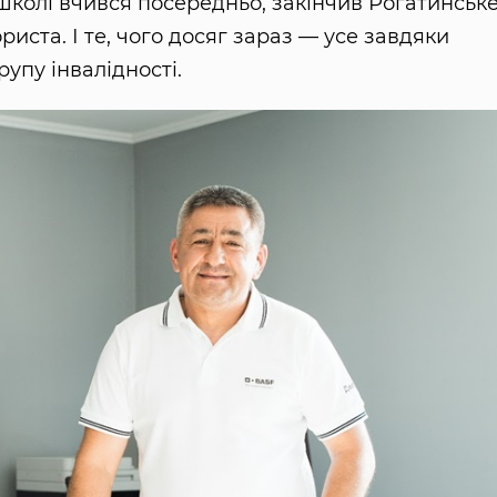
 школі вчився посередньо, закінчив Рогатинськ
иста. І те, чого досяг зараз — усе завдяки
рупу інвалідності.