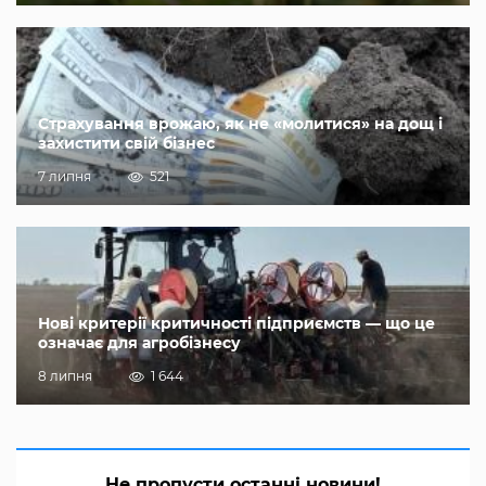
Страхування врожаю, як не «молитися» на дощ і
захистити свій бізнес
7 липня
521
Нові критерії критичності підприємств — що це
означає для агробізнесу
8 липня
1 644
Не пропусти останні новини!