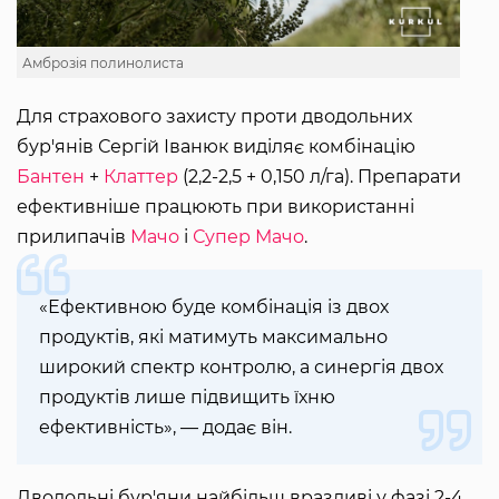
Амброзія полинолиста
Для страхового захисту проти дводольних
бур'янів Сергій Іванюк виділяє комбінацію
Бантен
+
Клаттер
(2,2-2,5 + 0,150 л/га). Препарати
ефективніше працюють при використанні
прилипачів
Мачо
і
Супер Мачо
.
«Ефективною буде комбінація із двох
продуктів, які матимуть максимально
широкий спектр контролю, а синергія двох
продуктів лише підвищить їхню
ефективність», — додає він.
Дводольні бур'яни найбільш вразливі у фазі 2-4