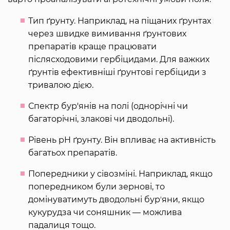
Тип ґрунту. Наприклад, на піщаних ґрунтах
через швидке вимивання ґрунтових
препаратів краще працювати
післясходовими гербіцидами. Для важких
ґрунтів ефективніші ґрунтові гербіциди з
тривалою дією.
Спектр бур'янів на полі (однорічні чи
багаторічні, злакові чи дводольні).
Рівень pH ґрунту. Він впливає на активність
багатьох препаратів.
Попередники у сівозміні. Наприклад, якщо
попередником були зернові, то
домінуватимуть дводольні бурʼяни, якщо
кукурудза чи соняшник — можлива
падалиця тощо.