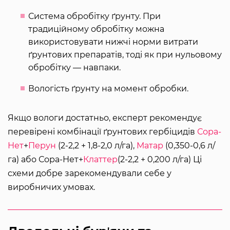
Система обробітку ґрунту. При
традиційному обробітку можна
використовувати нижчі норми витрати
ґрунтових препаратів, тоді як при нульовому
обробітку — навпаки.
Вологість ґрунту на момент обробки.
Якщо вологи достатньо, експерт рекомендує
перевірені комбінації ґрунтових гербіцидів
Сора-
Нет
+
Перун
(2-2,2 + 1,8-2,0 л/га),
Матар
(0,350-0,6 л/
га) або Сора-Нет+
Клаттер
(2-2,2 + 0,200 л/га) Ці
схеми добре зарекомендували себе у
виробничих умовах.