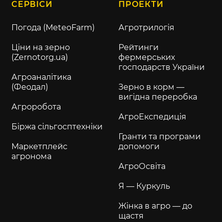
СЕРВІСИ
ПРОЕКТИ
Погода (MeteoFarm)
Агротрилогія
Ціни на зерно
Рейтинги
(Zernotorg.ua)
фермерських
господарств України
Агроаналітика
(Феодал)
Зерно в корм —
вигідна переробка
Агроробота
АгроЕкспедиція
Біржа сільгосптехніки
Гранти та програми
Маркетплейс
допомоги
агронома
АгроОсвіта
Я — Куркуль
Жінка в агро — до
щастя