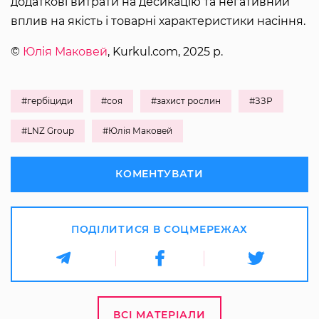
додаткові витрати на десикацію та негативний
вплив на якість і товарні характеристики насіння.
©
Юлія Маковей
, Kurkul.com, 2025 р.
#гербіциди
#соя
#захист рослин
#ЗЗР
#LNZ Group
#Юлія Маковей
КОМЕНТУВАТИ
ПОДІЛИТИСЯ В СОЦМЕРЕЖАХ
ВСІ МАТЕРІАЛИ