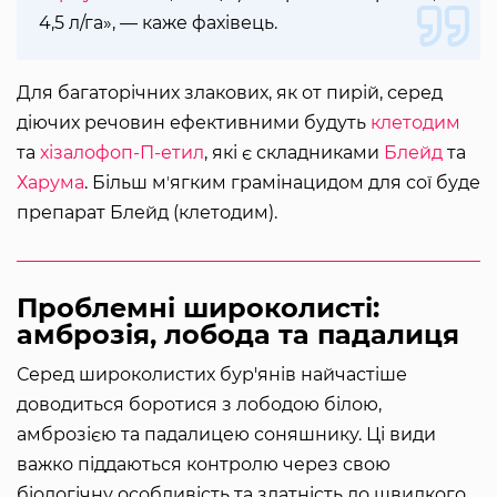
4,5 л/га», — каже фахівець.
Для багаторічних злакових, як от пирій, серед
діючих речовин ефективними будуть
клетодим
та
хізалофоп-П-етил
, які є складниками
Блейд
та
Харума
. Більш мʼягким грамінацидом для сої буде
препарат Блейд (клетодим).
Проблемні широколисті:
амброзія, лобода та падалиця
Серед широколистих бур'янів найчастіше
доводиться боротися з лободою білою,
амброзією та падалицею соняшнику. Ці види
важко піддаються контролю через свою
біологічну особливість та здатність до швидкого