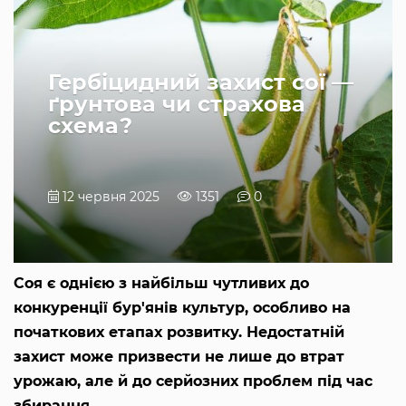
Гербіцидний захист сої —
ґрунтова чи страхова
схема?
12 червня 2025
1351
0
Соя є однією з найбільш чутливих до
конкуренції бур'янів культур, особливо на
початкових етапах розвитку. Недостатній
захист може призвести не лише до втрат
урожаю, але й до серйозних проблем під час
збирання.