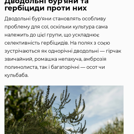
Дводольні бурʼяни та
гербіциди проти них
Дводольні бур'яни становлять особливу
проблему для сої, оскільки культура сама
належить до цієї групи, що ускладнює
селективність гербіцидів. На полях з соєю
зустрічаються як однорічні дводольні — гірчак
звичайний, ромашка непахуча, амброзія
полинолиста, так і багаторічні — осот чи
кульбаба.