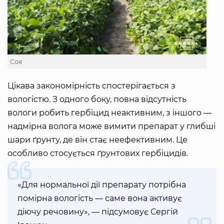
Соя
Цікава закономірність спостерігається з
вологістю. З одного боку, повна відсутність
вологи робить гербіцид неактивним, з іншого —
надмірна волога може вимити препарат у глибші
шари ґрунту, де він стає неефективним. Це
особливо стосується ґрунтових гербіцидів.
«Для нормальної дії препарату потрібна
помірна вологість — саме вона активує
діючу речовину», — підсумовує Сергій