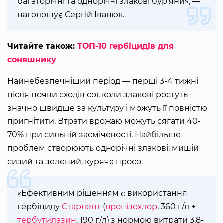
багаторічні та однорічні злакові бур'яни», —
наголошує Сергій Іванюк.
Читайте також:
ТОП-10 гербіцидів для
соняшнику
Найнебезпечніший період — перші 3-4 тижні
після появи сходів сої, коли злакові ростуть
значно швидше за культуру і можуть її повністю
пригнітити. Втрати врожаю можуть сягати 40-
70% при сильній засміченості. Найбільше
проблем створюють однорічні злакові: мишій
сизий та зелений, куряче просо.
«Ефективним рішенням є використання
гербіциду
Старлент
(
пропізохлор
, 360 г/л +
тербутилазин
, 190 г/л) з нормою витрати 3,8-