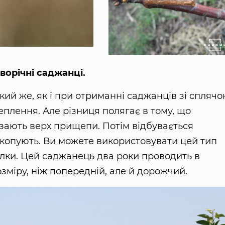
ворічні саджанці.
ий же, як і при отриманні саджанців зі спляч
плення. Але різниця полягає в тому, що
різають верх прищепи. Потім відбувається
копують. Ви можете використовувати цей тип
гілки. Цей саджанець два роки проводить в
озміру, ніж попередній, але й дорожчий.