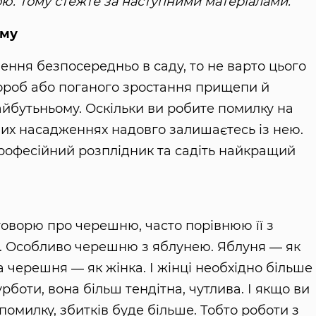
мою. Тому стежте за наступними матеріалами.
ому
ння безпосередньо в саду, то не варто цього
ороб або поганого зростання прищепи й
йбутьньому. Оскільки ви робите помилку на
чних насадженнях надовго залишаєтесь із нею.
рофесійний розплідник та садіть найкращий
говорю про черешню, часто порівнюю її з
. Особливо черешню з яблунею. Яблуня ― як
 а черешня ― як жінка. І жінці необхідно більше
урботи, вона більш тендітна, чутлива. І якщо ви
помилку, збитків буде більше. Тобто роботи з