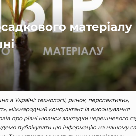
осадкового матеріалу
шні
я в Україні: технології, ринок, перспективи»,
т», міжнародний консультант із вирощування
вів про різні нюанси закладки черешневого са
удемо публікувати цю інформацію на нашому сай