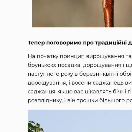
Тепер поговоримо про традиційні д
На початку принцип вирощування так
брунькою: посадка, дорощування і ще
наступного року в березні-квітні об
дорощування, і восени саджанець ви
саджанця, якщо вас цікавлять бічні 
розпліднику, і він трошки більшого р