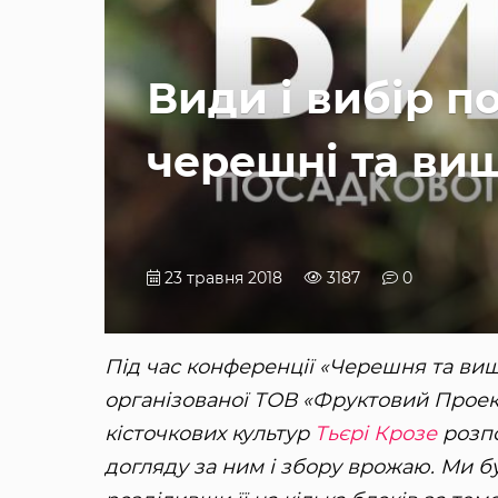
Види і вибір п
черешні та ви
23 травня 2018
3187
0
Під час конференції «Черешня та вишн
організованої ТОВ «Фруктовий Проек
кісточкових культур
Тьєрі Крозе
розпо
догляду за ним і збору врожаю. Ми б