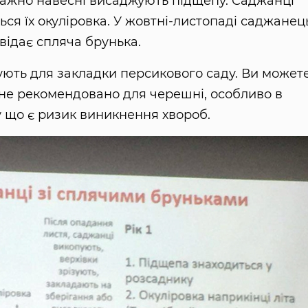
важно навесні висаджують підщепу. Саджанці
ься їх окуліровка. У жовтні-листопаді саджанец
овідає спляча брунька.
ують для закладки персикового саду. Ви может
 не рекомендовано для черешні, особливо в
у що є ризик виникнення хвороб.