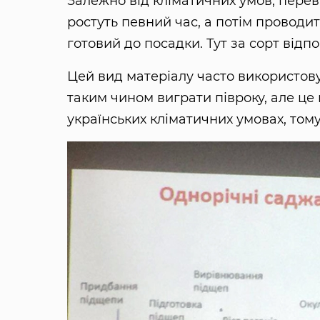
Залежно від кліматичних умов, пере
ростуть певний час, а потім проводит
готовий до посадки. Тут за сорт відп
Цей вид матеріалу часто використов
таким чином виграти півроку, але це
українських кліматичних умовах, том