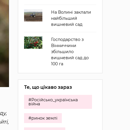
На Волині заклали
найбільший
вишневий сад
Господарство з
Вінниччини
збільшило
вишневий сад до
100 га
Те, що цікаво зараз
#Російсько_українська
війна
ду,
#ринок землі
ті,