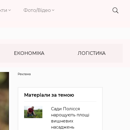
кти
Фото/Відео
ЕКОНОМІКА
ЛОГІСТИКА
Реклама
Матеріали за темою
Сади Полісся
нарощують площі
вишневих
насаджень