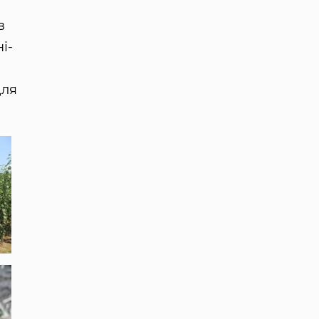
в
і-
для