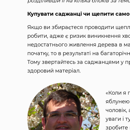
розділивши її на кілька блоків за те
Купувати саджанці чи щепити сам
Якщо ви збираєтеся проводити щепле
робити, адже є ризик виникнення хв
недостатнього живлення дерева в ма
початку, то в результаті на багаторі
Тому звертайтесь за саджанцями у п
здоровий матеріал.
«Коли я 
яблунею
чоловік,
уваги і т
зробите 