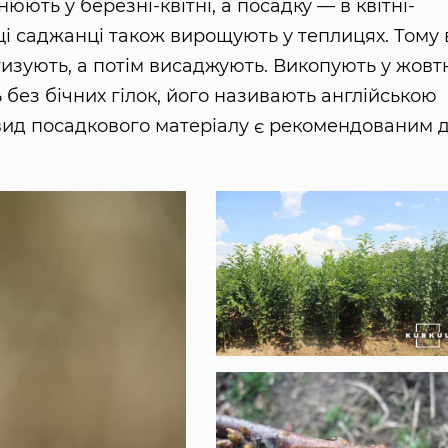
юють у березні-квітні, а посадку — в квітні-
 ці саджанці також вирощують у теплицях. Тому 
тизують, а потім висаджують. Викопують у жовтн
без бічних гілок, його називають англійською
й вид посадкового матеріалу є рекомендованим 