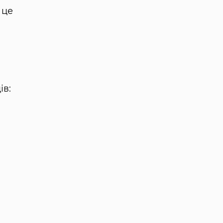
 це
ів: