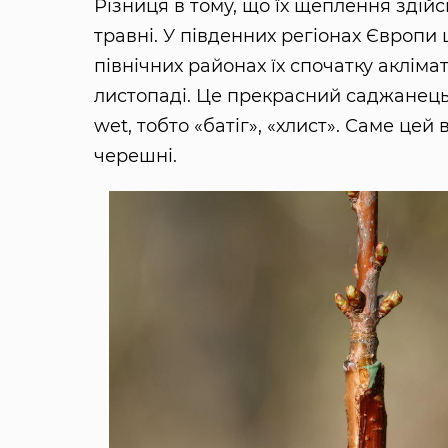
Різниця в тому, що їх щеплення здійсн
травні. У південних регіонах Європи
північних районах їх спочатку акліма
листопаді. Це прекрасний саджанець 
wet, тобто «батіг», «хлист». Саме це
черешні.