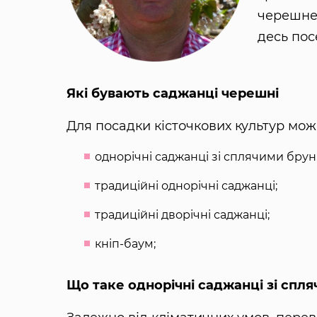
черешнею
десь пос
Які бувають саджанці черешні
Для посадки кісточкових культур мож
однорічні саджанці зі сплячими брун
традиційні однорічні саджанці;
традиційні дворічні саджанці;
кніп-баум;
Що таке однорічні саджанці зі сп