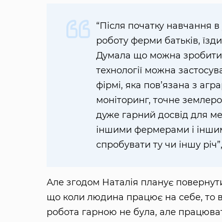
“Після початку навчання в 
роботу ферми батьків, їзди
Думала що можна зробити д
технології можна застосув
фірмі, яка пов’язана з а
моніторинг, точне землероб
дуже гарний досвід для ме
іншими фермерами і іншим
спробувати ту чи іншу річ”
Але згодом Наталія планує повернут
що коли людина працює на себе, то в
робота гарною не була, але працюва