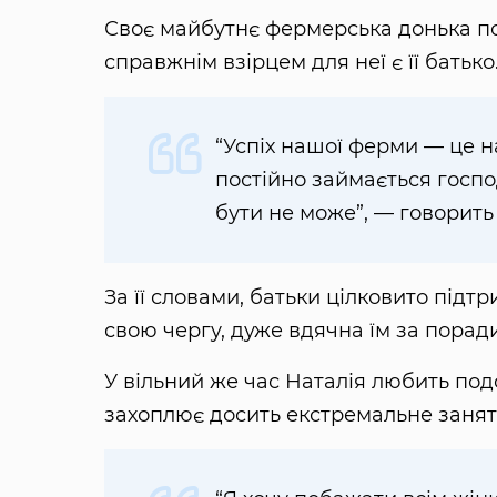
Своє майбутнє фермерська донька пов
справжнім взірцем для неї є її батько
“Успіх нашої ферми — це на
постійно займається господ
бути не може”, — говорить
За її словами, батьки цілковито підт
свою чергу, дуже вдячна їм за поради
У вільний же час Наталія любить подо
захоплює досить екстремальне занят