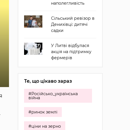
наполегливість
Сільський ревізор в
Денихівці: дитячі
садки
У Литві відбулася
акція на підтримку
фермерів
Те, що цікаво зараз
#Російсько_українська
я
війна
#ринок землі
.
#ціни на зерно