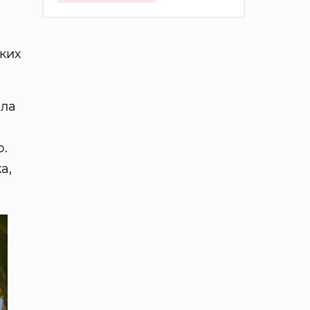
ких
ела
ю.
а,