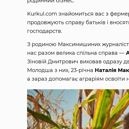
родинний бізнес.
Kurkul.com знайомиться вас з фермер
продовжують справу батьків і внося
господарств.
З родиною Максимишиних журналісти
нас разом велика спільна справа —
Зіновій Дмитрович виховав одразу дв
Молодша з них, 23-річна
Наталія Ма
а зараз допомагає аграріям освоїти но