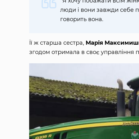
“Я хочу побажати всім жін
люди і вони завжди себе 
говорить вона.
Її ж старша сестра,
Марія Максимиш
згодом отримала в своє управління 