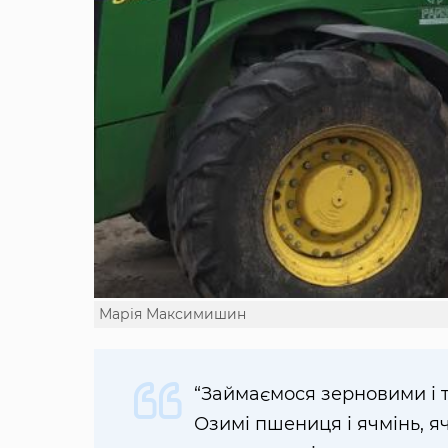
Марія Максимишин
“Займаємося зерновими і т
Озимі пшениця і ячмінь, яч