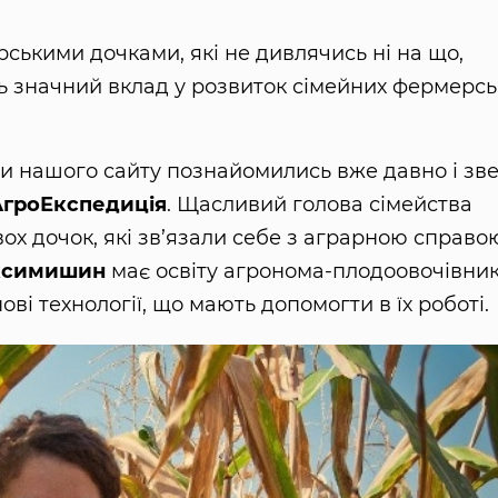
ськими дочками, які не дивлячись ні на що,
ть значний вклад у розвиток сімейних фермерсь
 нашого сайту познайомились вже давно і зв
АгроЕкспедиція
. Щасливий голова сімейства
ох дочок, які зв’язали себе з аграрною справо
ксимишин
має освіту агронома-плодоовочівник
ві технології, що мають допомогти в їх роботі.