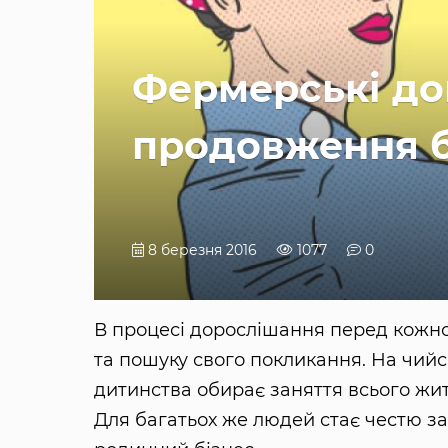
Фермерські до
продовження б
8 березня 2016
1077
0
В процесі дорослішання перед кож
та пошуку свого покликання. На чийс
дитинства обирає заняття всього жит
Для багатьох же людей стає честю 