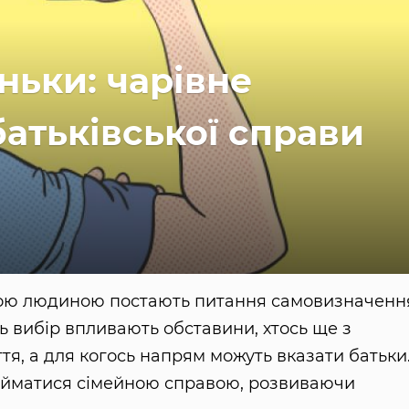
ньки: чарівне
атьківської справи
ною людиною постають питання самовизначенн
ь вибір впливають обставини, хтось ще з
тя, а для когось напрям можуть вказати батьки
займатися сімейною справою, розвиваючи