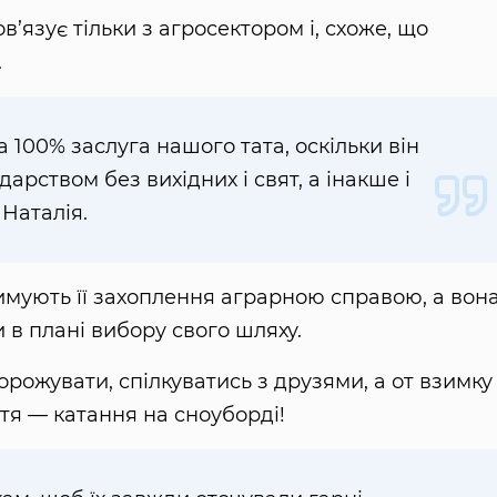
’язує тільки з агросектором і, схоже, що
.
 100% заслуга нашого тата, оскільки він
арством без вихідних і свят, а інакше і
 Наталія.
римують її захоплення аграрною справою, а вона
 в плані вибору свого шляху.
рожувати, спілкуватись з друзями, а от взимку 
тя — катання на сноуборді!