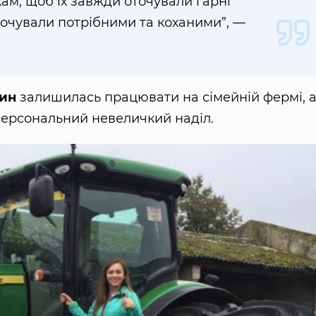
кам, щоб їх завжди оточували гарні
почували потрібними та коханими”, —
ин
залишилась працювати на сімейній фермі, 
персональний невеличкий наділ.