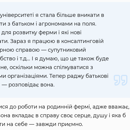
університеті я стала більше вникати в
ти з батьком і агрономами на поля.
ля розвитку ферми і які нові
ати. Зараз я працюю в консалтинговій
грарною справою — супутниковий
ство і т.д… І я думаю, що це також буде
не, оскільки можна спілкуватися з
и організаціями. Тепер раджу батькові
, — розповідає вона.
ися до роботи на родинній фермі, адже вважає,
она вкладає в справу своє серце, душу і яка б
ти на себе — завжди приємно.