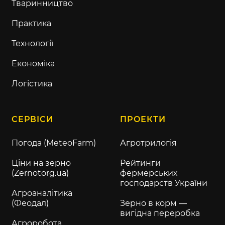
Тваринництво
Практика
Технології
Економіка
Логістика
СЕРВІСИ
ПРОЕКТИ
Погода (MeteoFarm)
Агротрилогія
Ціни на зерно
Рейтинги
(Zernotorg.ua)
фермерських
господарств України
Агроаналітика
(Феодал)
Зерно в корм —
вигідна переробка
Агроробота