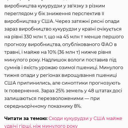
виробництва кукурудзи у зв'язку з різким
переглядом у бік зниження перспектив її
виробництва у США. Через затяжні рясні опади
зараз виробництво кукурудзи у країні очікується
на рівні 330 млн т, що на 45 млн т менше першого
прогнозу виробництва, опублікованого ФАО в
травні, і майже на 10% (36 млн т) нижче рівня
минулого року. Надлишок вологи поставив під
сумнів і якість урожаю озимої пшениці. Минулого
тижня опади у регіонах вирощування пшениці
США припинились, але синоптики прогнозують
їх повернення. Зараз 25% земель у 48 штатах досі
залишаються перезволоженими — при
середньорічному показнику 8%.
Читати за темою:
Сходи кукурудзи у США майже
удвічі гірші, ніж минулого року