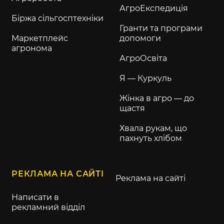
АгроЕкспедиція
Біржа сільгосптехніки
Гранти та програми
Маркетплейс
допомоги
агронома
АгроОсвіта
Я — Куркуль
Жінка в агро — до
щастя
Хвала рукам, що
пахнуть хлібом
РЕКЛАМА НА САЙТІ
Реклама на сайті
Написати в
рекламний відділ