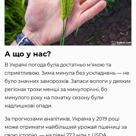
А що у нас?
В Україні погода була достатньо м’якою та
сприятливою. Зима минула без ускладнень — не
було значних заморозків. Запаси вологи у деяких
регіонах трохи менші за минулорічні, бо
минулого року на початку сезону були
надлишкові опади.
За прогнозами аналітиків, Україна у 2019 році
може отримати найбільший урожай пшениці за
свою історію — на рівні 27,2 млн т. USDA