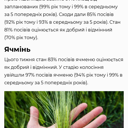
запланованих (99% рік тому і 99% в середньому
за 5 попередніх років). Сходи дали 85% посівів
(92% рік тому і 93% в середньому за 5 років). Стан
81% посівів оцінюється як добрий і відмінний
(70% рік тому).
Ячмінь
Цього тижня стан 83% посівів ячменю оцінюється
як добрий і відмінний. У стадію колосіння
увійшли 97% посівів ячменю (94% рік тому і 99% в
середньому за 5 попередніх років).