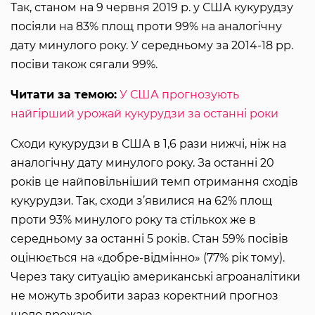
Так, станом на 9 червня 2019 р. у США кукурудзу
посіяли на 83% площ проти 99% на аналогічну
дату минулого року. У середньому за 2014-18 рр.
посіви також сягали 99%.
Читати за темою:
У США прогнозують
найгірший урожай кукурудзи за останні роки
Сходи кукурудзи в США в 1,6 рази нижчі, ніж на
аналогічну дату минулого року. За останні 20
років це найповільніший темп отримання сходів
кукурудзи. Так, сходи з’явилися на 62% площ
проти 93% минулого року та стількох же в
середньому за останні 5 років. Стан 59% посівів
оцінюється на «добре-відмінно» (77% рік тому).
Через таку ситуацію американські агроаналітики
не можуть зробити зараз коректний прогноз
щодо врожаю.