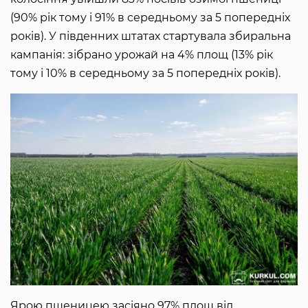
(90% рік тому і 91% в середньому за 5 попередніх
років). У південних штатах стартувала збиральна
кампанія: зібрано урожай на 4% площ (13% рік
тому і 10% в середньому за 5 попередніх років).
Ярою пшеницею засіяно 97% площ від