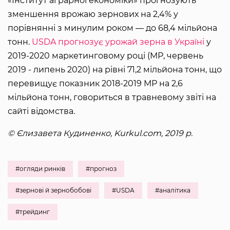
«Інститут аграрної економіки» прогнозують
зменшення врожаю зернових на 2,4% у
порівнянні з минулим роком — до 68,4 мільйона
тонн.
USDA прогнозує урожай зерна в Україні
у
2019-2020 маркетинговому році (МР, червень
2019 - липень 2020) на рівні 71,2 мільйона тонн, що
перевищує показник 2018-2019 МР на 2,6
мільйона тонн, говориться в травневому звіті на
сайті відомства.
© Єлизавета Кудиненко, Kurkul.com, 2019 р.
#огляди ринків
#прогноз
#зернові й зернобобові
#USDA
#аналітика
#трейдинг