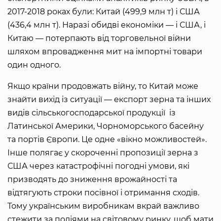
2017-2018 роках були: Китай (499,9 млн т) і США
(436,4 млн т). Наразі обидві економіки — і США, і
Китаю — потерпають від торговельної війни
шляхом впровадження мит на імпортні товари
один одного.
Якщо країни продовжать війну, то Китай може
знайти вихід із ситуації — експорт зерна та інших
видів сільськогосподарської продукції із
Латинської Америки, Чорноморського басейну
та портів Європи. Це одне «вікно можливостей».
Інше полягає у скороченні пропозиції зерна з
США через катастрофічні погодні умови, які
призводять до зниження врожайності та
відтягують строки посівної і отримання сходів.
Тому українським виробникам вкрай важливо
стежити за подіями на світовому ринку, щоб мати