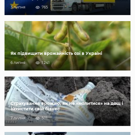
3 липня
765
Як підвищити врожайність сої в Україні
6 липня
1 241
Страхування врожаю, як не «молитися» на дощ і
захистити свій бізнес
7 липня
501