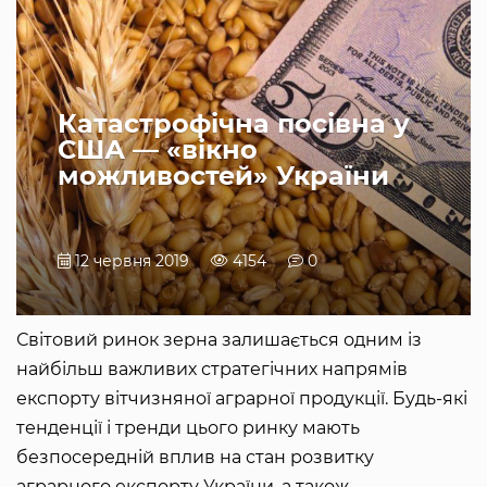
Катастрофічна посівна у
США — «вікно
можливостей» України
12 червня 2019
4154
0
Світовий ринок зерна залишається одним із
найбільш важливих стратегічних напрямів
експорту вітчизняної аграрної продукції. Будь-які
тенденції і тренди цього ринку мають
безпосередній вплив на стан розвитку
аграрного експорту України, а також