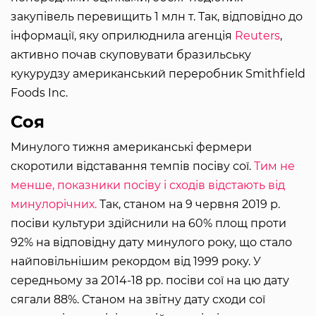
закупівель перевищить 1 млн т. Так, відповідно до
інформації, яку оприлюднила агенція
Reuters
,
активно почав скуповувати бразильську
кукурудзу американський переробник Smithfield
Foods Inc.
Соя
Минулого тижня американські фермери
скоротили відставання темпів посіву сої.
Тим не
менше, показники посіву і сходів відстають від
минулорічних.
Так, станом на 9 червня 2019 р.
посіви культури здійснили на 60% площ проти
92% на відповідну дату минулого року, що стало
найповільнішим рекордом від 1999 року. У
середньому за 2014-18 рр. посіви сої на цю дату
сягали 88%. Станом на звітну дату сходи сої