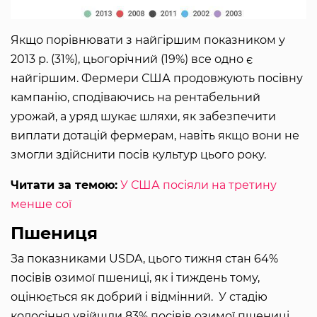
Якщо порівнювати з найгіршим показником у
2013 р. (31%), цьогорічний (19%) все одно є
найгіршим. Фермери США продовжують посівну
кампанію, сподіваючись на рентабельний
урожай, а уряд шукає шляхи, як забезпечити
виплати дотацій фермерам, навіть якщо вони не
змогли здійснити посів культур цього року.
Читати за темою:
У США посіяли на третину
менше сої
Пшениця
За показниками USDA, цього тижня стан 64%
посівів озимої пшениці, як і тиждень тому,
оцінюється як добрий і відмінний. У стадію
колосіння увійшли 83% посівів озимої пшениці