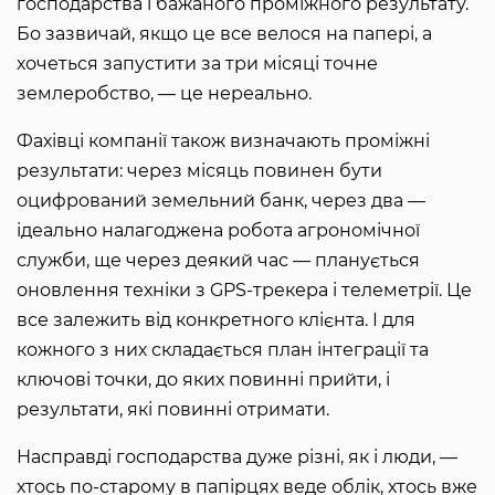
господарства і бажаного проміжного результату.
Бо зазвичай, якщо це все велося на папері, а
хочеться запустити за три місяці точне
землеробство, — це нереально.
Фахівці компанії також визначають проміжні
результати: через місяць повинен бути
оцифрований земельний банк, через два —
ідеально налагоджена робота агрономічної
служби, ще через деякий час — планується
оновлення техніки з GPS-трекера і телеметрії. Це
все залежить від конкретного клієнта. І для
кожного з них складається план інтеграції та
ключові точки, до яких повинні прийти, і
результати, які повинні отримати.
Насправді господарства дуже різні, як і люди, —
хтось по-старому в папірцях веде облік, хтось вже