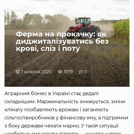
Ферма на прокачку: як
диджиталізуватись без
крові, сліз і поту
7 жовтня 2020
1979
0
Аграрний бізнес в Україні стає дедалі
складнішим. Маржинальність знижується, зміни
клімату позбавляють врожаю і заганяють
сільгоспвиробників у фінансову яму, а підтримки
з боку держави чекати марно. У такій ситуації
необхідно змінювати підходи — шукати шляхи