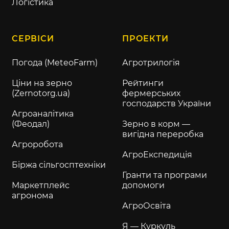
Логістика
СЕРВІСИ
ПРОЕКТИ
Погода (MeteoFarm)
Агротрилогія
Ціни на зерно
Рейтинги
(Zernotorg.ua)
фермерських
господарств України
Агроаналітика
(Феодал)
Зерно в корм —
вигідна переробка
Агроробота
АгроЕкспедиція
Біржа сільгосптехніки
Гранти та програми
Маркетплейс
допомоги
агронома
АгроОсвіта
Я — Куркуль