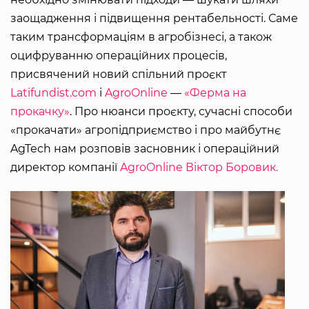
заощадження і підвищення рентабельності. Саме
таким трансформаціям в агробізнесі, а також
оцифруванню операційних процесів,
присвячений новий спільний проєкт
Latifundist.com
і
AgroOnline
—
«Ферма на
прокачку»
. Про нюанси проєкту, сучасні способи
«прокачати» агропідприємство і про майбутнє
AgTech нам розповів засновник і операційний
директор компанії
AgroOnline
Віктор Боровик.