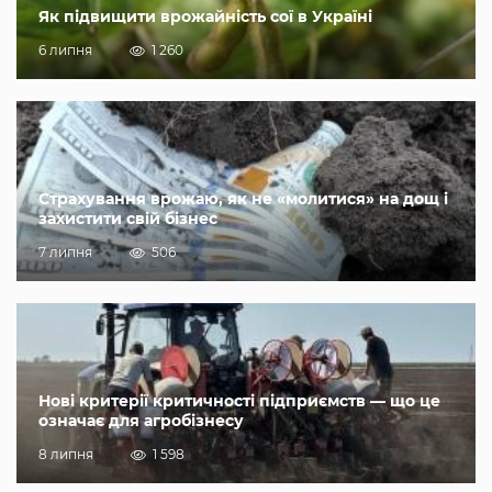
Як підвищити врожайність сої в Україні
6 липня
1 260
Страхування врожаю, як не «молитися» на дощ і
захистити свій бізнес
7 липня
506
Нові критерії критичності підприємств — що це
означає для агробізнесу
8 липня
1 598