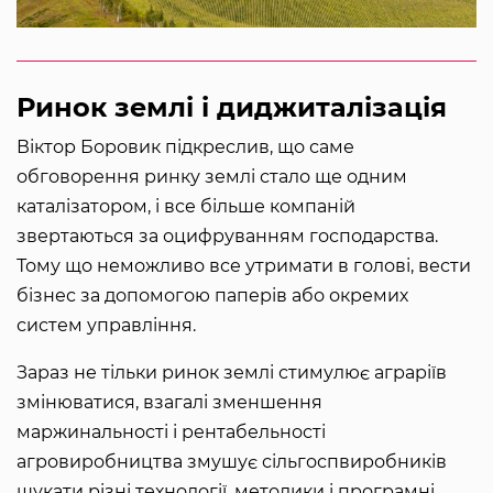
Ринок землі і диджиталізація
Віктор Боровик підкреслив, що саме
обговорення ринку землі стало ще одним
каталізатором, і все більше компаній
звертаються за оцифруванням господарства.
Тому що неможливо все утримати в голові, вести
бізнес за допомогою паперів або окремих
систем управління.
Зараз не тільки ринок землі стимулює аграріїв
змінюватися, взагалі зменшення
маржинальності і рентабельності
агровиробництва змушує сільгоспвиробників
шукати різні технології, методики і програмні