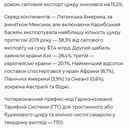
роком, світовий експорт цукру знизився на 15,5%.
Серед континентів — Латинська Америка, за
винятком Мексики, але включаючи Карибський
басейн, експортувала найбільшу кількість цукру
протягом 2019 року — 38,3% від світового
експорту на суму $7,4 млрд. Другий щабель
зайняли країни Азії — 28,4%, третій —
європейські країни — 20,1%. Найменший відсоток
поставок спостерігався у країн Африки (8,7%),
Північної Америки (3,9%) та Океанії (0,6%),
зокрема Австралії та Фіджі.
Чотиризначний префікс-код Гармонізованої
Тарифної Системи (ГТС) для тростинного або
бурякового цукру та хімічно чистої сахарози у
твердому вигляді — 1701.