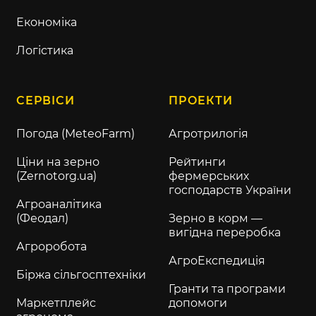
Економіка
Логістика
СЕРВІСИ
ПРОЕКТИ
Погода (MeteoFarm)
Агротрилогія
Ціни на зерно
Рейтинги
(Zernotorg.ua)
фермерських
господарств України
Агроаналітика
(Феодал)
Зерно в корм —
вигідна переробка
Агроробота
АгроЕкспедиція
Біржа сільгосптехніки
Гранти та програми
Маркетплейс
допомоги