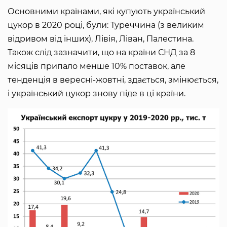
Основними країнами, які купують український
цукор в 2020 році, були: Туреччина (з великим
відривом від інших), Лівія, Ліван, Палестина.
Також слід зазначити, що на країни СНД за 8
місяців припало менше 10% поставок, але
тенденція в вересні-жовтні, здається, змінюється,
і український цукор знову піде в ці країни.