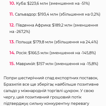
Куба: $223,6 млн (зменшення на -51%)
Сальвадор: $193,4 млн (збільшення на 0,2%)
Південна Африка: $189,2 млн (зменшення
на -267,2%)
Польща: $179,8 млн (збільшення на 24,4%)
Росія: $166,5 млн (зменшення на -145,8%)
Маврикій: $157 млн (зменшення на -15,8%)
Попри шестирічний спад експортних поставок,
Бразилія все ще зберігає найбільше позитивне
сальдо у міжнародній торгівлі цукром. У свою
чергу, цей позитивний грошовий потік
підтверджує сильну конкурентну перевагу