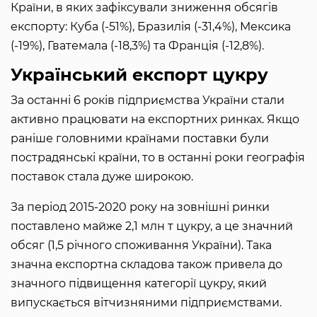
Країни, в яких зафіксували зниження обсягів
експорту: Куба (-51%), Бразилія (-31,4%), Мексика
(-19%), Гватемала (-18,3%) та Франція (-12,8%).
Український експорт цукру
За останні 6 років підприємства України стали
активно працювати на експортних ринках. Якщо
раніше головними країнами поставки були
пострадянські країни, то в останні роки географія
поставок стала дуже широкою.
За період 2015-2020 року на зовнішні ринки
поставлено майже 2,1 млн т цукру, а це значний
обсяг (1,5 річного споживання України). Така
значна експортна складова також привела до
значного підвищення категорії цукру, який
випускається вітчизняними підприємствами.