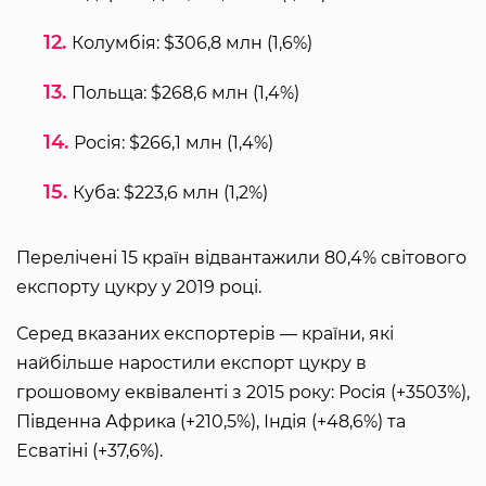
Колумбія: $306,8 млн (1,6%)
Польща: $268,6 млн (1,4%)
Росія: $266,1 млн (1,4%)
Куба: $223,6 млн (1,2%)
Перелічені 15 країн відвантажили 80,4% світового
експорту цукру у 2019 році.
Серед вказаних експортерів — країни, які
найбільше наростили експорт цукру в
грошовому еквіваленті з 2015 року: Росія (+3503%),
Південна Африка (+210,5%), Індія (+48,6%) та
Есватіні (+37,6%).