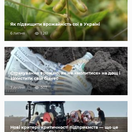
Як підвищити врожайність сої в Україні
6 липня
1 261
Страхування врожаю, як не «молитися» на дощ і
захистити свій бізнес
7 липня
507
Нові критерії критичності підприємств — що це