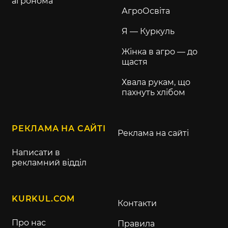
агронома
АгроОсвіта
Я — Куркуль
Жінка в агро — до
щастя
Хвала рукам, що
пахнуть хлібом
РЕКЛАМА НА САЙТІ
Реклама на сайті
Написати в
рекламний відділ
KURKUL.COM
Контакти
Про нас
Правила