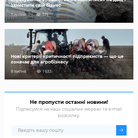
захистити свій бізнес
7 липня
519
Нові критерії критичності підприємств — що це
означає для агробізнесу
8 липня
1 633
Не пропусти останні новини!
Підписуйся на наші соціальні мережі та e-mail
розсилку.