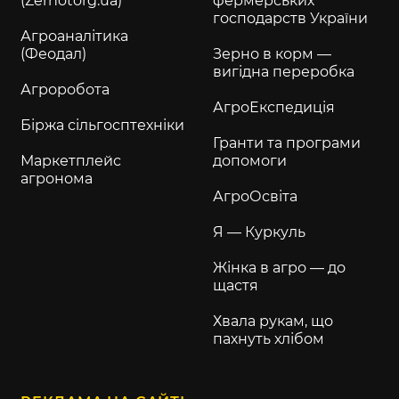
(Zernotorg.ua)
фермерських
господарств України
Агроаналітика
(Феодал)
Зерно в корм —
вигідна переробка
Агроробота
АгроЕкспедиція
Біржа сільгосптехніки
Гранти та програми
Маркетплейс
допомоги
агронома
АгроОсвіта
Я — Куркуль
Жінка в агро — до
щастя
Хвала рукам, що
пахнуть хлібом