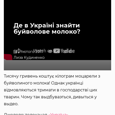
Де в Україні знайти
буйволове молоко?
2 лютого 2017
104
0
Лиза Кудиненко
Тисячу гривень коштує кілограм моцарели з
буйволиного молока! Однак українці
відмовляються тримати в господарстві цих
тварин. Чому так выдбуваэться, дивыться у
выдео.
Джелело: телеканал
«Україна»