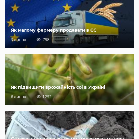
Як малому фермеру продавати в ЄС
3 липня
798
Як підвищити врожайність сої в Україні
6 липня
1 292
Страхування врожаю, як не «молитися» на дощ і