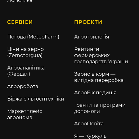
Логістика
СЕРВІСИ
ПРОЕКТИ
Погода (MeteoFarm)
Агротрилогія
Ціни на зерно
Рейтинги
(Zernotorg.ua)
фермерських
господарств України
Агроаналітика
(Феодал)
Зерно в корм —
вигідна переробка
Агроробота
АгроЕкспедиція
Біржа сільгосптехніки
Гранти та програми
Маркетплейс
допомоги
агронома
АгроОсвіта
Я — Куркуль