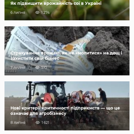
Як підвищити врожайність сої в Україні
6 липня
1 274
Страхування врожаю, як не «молитися» на дощ і
захистити свій бізнес
7 липня
510
Нові критерії критичності підприємств — що це
означає для агробізнесу
8 липня
1 621