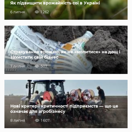
Як підвищити врожайність сої в Україні
6 липня
1 262
Страхування врожаю, як не «молитися» на дощ і
захистити свій бізнес
7 липня
507
Нові критерії критичності підприємств — що це
означає для агробізнесу
8 липня
1 607