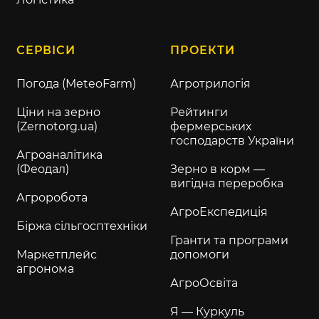
СЕРВІСИ
ПРОЕКТИ
Погода (MeteoFarm)
Агротрилогія
Ціни на зерно
Рейтинги
(Zernotorg.ua)
фермерських
господарств України
Агроаналітика
(Феодал)
Зерно в корм —
вигідна переробка
Агроробота
АгроЕкспедиція
Біржа сільгосптехніки
Гранти та програми
Маркетплейс
допомоги
агронома
АгроОсвіта
Я — Куркуль