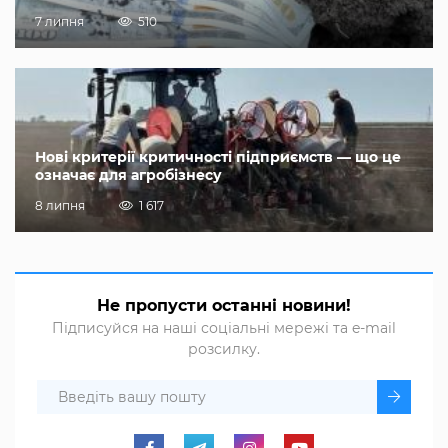
7 липня
510
Нові критерії критичності підприємств — що це
означає для агробізнесу
8 липня
1 617
Не пропусти останні новини!
Підписуйся на наші соціальні мережі та e-mail
розсилку.