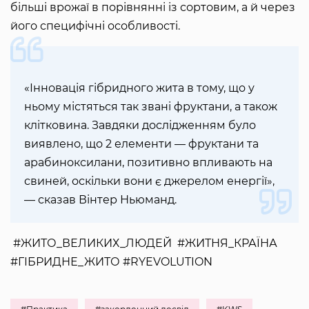
більші врожаї в порівнянні із сортовим, а й через
його специфічні особливості.
«Інновація гібридного жита в тому, що у
ньому містяться так звані фруктани, а також
клітковина. Завдяки дослідженням було
виявлено, що 2 елементи — фруктани та
арабиноксилани, позитивно впливають на
свиней, оскільки вони є джерелом енергії»,
— сказав Вінтер Ньюманд.
#ЖИТО_ВЕЛИКИХ_ЛЮДЕЙ #ЖИТНЯ_КРАЇНА
#ГІБРИДНЕ_ЖИТО #RYEVOLUTION