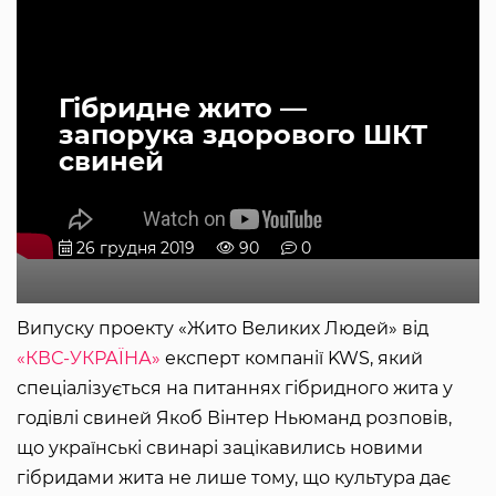
Гібридне жито —
запорука здорового ШКТ
свиней
26 грудня 2019
90
0
Випуску проекту «Жито Великих Людей» від
«КВС-УКРАЇНА»
експерт компанії KWS, який
спеціалізується на питаннях гібридного жита у
годівлі свиней Якоб Вінтер Ньюманд розповів,
що українські свинарі зацікавились новими
гібридами жита не лише тому, що культура дає