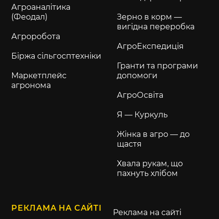
Агроаналітика
(Феодал)
Зерно в корм —
вигідна переробка
Агроробота
АгроЕкспедиція
Біржа сільгосптехніки
Гранти та програми
Маркетплейс
допомоги
агронома
АгроОсвіта
Я — Куркуль
Жінка в агро — до
щастя
Хвала рукам, що
пахнуть хлібом
РЕКЛАМА НА САЙТІ
Реклама на сайті