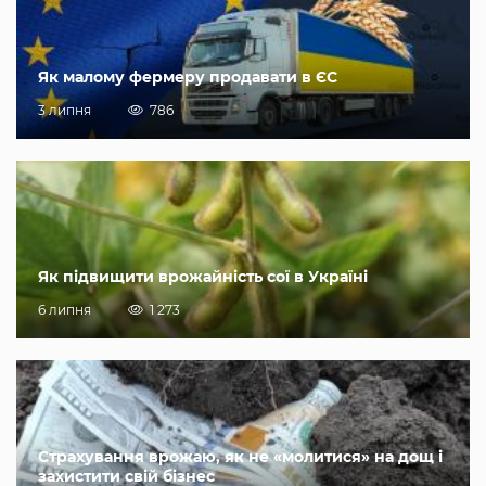
Як малому фермеру продавати в ЄС
3 липня
786
Як підвищити врожайність сої в Україні
6 липня
1 273
Страхування врожаю, як не «молитися» на дощ і
захистити свій бізнес