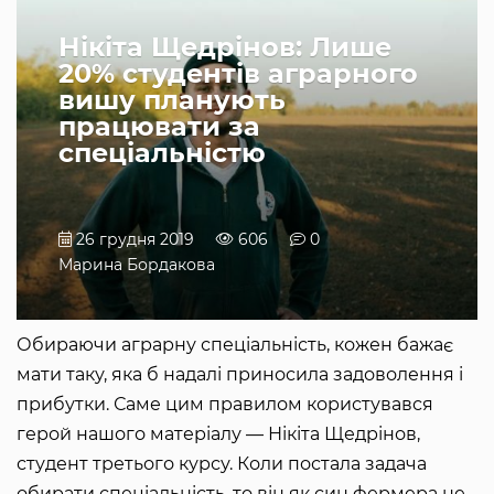
Нікіта Щедрінов: Лише
20% студентів аграрного
вишу планують
працювати за
спеціальністю
26 грудня 2019
606
0
Марина Бордакова
Обираючи аграрну спеціальність, кожен бажає
мати таку, яка б надалі приносила задоволення і
прибутки. Саме цим правилом користувався
герой нашого матеріалу — Нікіта Щедрінов,
студент третього курсу. Коли постала задача
обирати спеціальність, то він як син фермера не