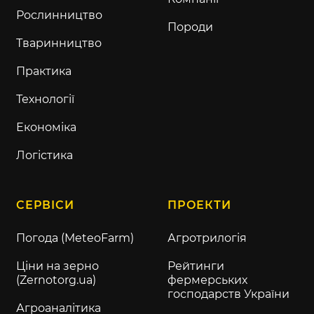
Рослинництво
Породи
Тваринництво
Практика
Технології
Економіка
Логістика
СЕРВІСИ
ПРОЕКТИ
Погода (MeteoFarm)
Агротрилогія
Ціни на зерно
Рейтинги
(Zernotorg.ua)
фермерських
господарств України
Агроаналітика