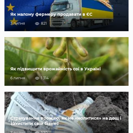
Як малому фермеру продавати в ЄС
3 липня
821
Як підвищити врожайність сої в Україні
6 липня
1 314
Страхування врожаю, як не «молитися» на дощ і
захистити свій бізнес
7 липня
530