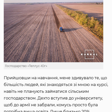
Господарство «Теллус-Юг»
Прийшовши на навчання, мене здивувало те, що
більшість людей, які знаходяться зі мною на курсі,
навіть не планують займатися сільським
господарством. Дехто вступив до університету,
щоб до армії не забрали, комусь просто була
потрібна вища освіта. Лише близько 20%