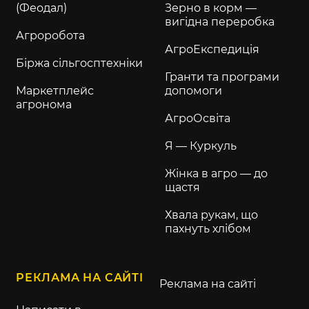
(Феодал)
Зерно в корм —
вигідна переробка
Агроробота
АгроЕкспедиція
Біржа сільгосптехніки
Гранти та програми
Маркетплейс
допомоги
агронома
АгроОсвіта
Я — Куркуль
Жінка в агро — до
щастя
Хвала рукам, що
пахнуть хлібом
РЕКЛАМА НА САЙТІ
Реклама на сайті