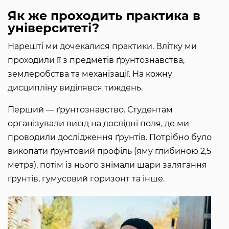
Як же проходить практика в
університеті?
Нарешті ми дочекалися практики. Влітку ми
проходили її з предметів ґрунтознавства,
землеробства та механізації. На кожну
дисципліну виділявся тиждень.
Перший — ґрунтознавство. Студентам
організували виїзд на дослідні поля, де ми
проводили дослідження ґрунтів. Потрібно було
викопати ґрунтовий профіль (яму глибиною 2,5
метра), потім із нього знімали шари залягання
ґрунтів, гумусовий горизонт та інше.