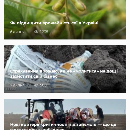
Як підвищити врожайність сої в Україні
6 липня
1 235
Страхування врожаю, як не «молитися» на дощ і
захистити свій бізнес
7 липня
500
Нові критерії критичності підприємств — що це
означає для агробізнесу