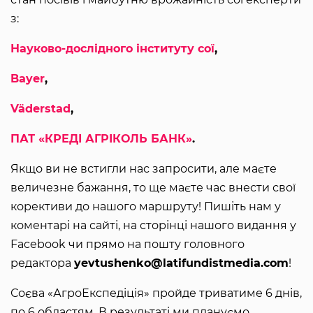
з:
Науково-дослідного інституту сої
,
Bayer
,
Väderstad
,
ПАТ «КРЕДІ АГРІКОЛЬ БАНК»
.
Якщо ви не встигли нас запросити, але маєте
величезне бажання, то ще маєте час внести свої
корективи до нашого маршруту! Пишіть нам у
коментарі на сайті, на сторінці нашого видання у
Facebook чи прямо на пошту головного
редактора
yevtushenko@latifundistmedia.com
!
Соєва «АгроЕкспедіція» пройде триватиме 6 днів,
по 6 областям. В результаті ми плануємо