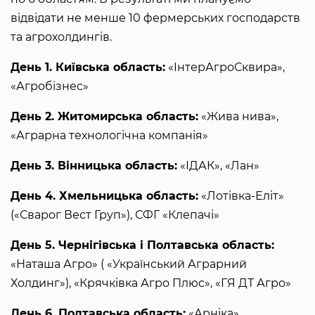
відвідати не менше 10 фермерських господарств
та агрохолдингів.
День 1. Київська область:
«ІнтерАгроСквира»,
«Агробізнес»
День 2. Житомирська область:
«Жива нива»,
«Аграрна технологічна компанія»
День 3. Вінницька область:
«ІДАК», «Лан»
День 4. Хмельницька область:
«Лотівка-Еліт»
(«Сварог Вест Груп»), СФГ «Клепачі»
День 5. Чернігівська і Полтавська область:
«Наташа Агро» ( «Український Аграрний
Холдинг»), «Крячківка Агро Плюс», «ГЯ ДТ Агро»
День 6. Полтавська область:
«Арніка»