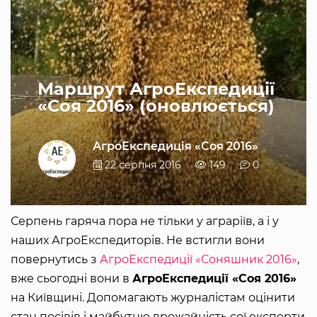
Маршрут АгроЕкспедиції
«Соя 2016» (оновлюється)
АгроЕкспедиція «Соя 2016»
22 серпня 2016
149
0
Серпень гаряча пора не тільки у аграріїв, а і у
наших АгроЕкспедиторів. Не встигли вони
повернутись з
АгроЕкспедиції «Соняшник 2016»
,
вже сьогодні вони в
АгроЕкспедиції «Соя 2016»
на Київщині. Допомагають журналістам оцінити
стан посівів і майбутню врожайність сої експерти