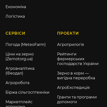
Економіка
Логістика
СЕРВІСИ
ПРОЕКТИ
Погода (MeteoFarm)
Агротрилогія
Ціни на зерно
Рейтинги
(Zernotorg.ua)
фермерських
господарств України
Агроаналітика
(Феодал)
Зерно в корм —
вигідна переробка
Агроробота
АгроЕкспедиція
Біржа сільгосптехніки
Гранти та програми
Маркетплейс
допомоги
агронома