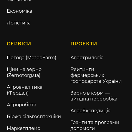
Економіка
Логістика
СЕРВІСИ
ПРОЕКТИ
Погода (MeteoFarm)
Агротрилогія
Ціни на зерно
Рейтинги
(Zernotorg.ua)
фермерських
господарств України
Агроаналітика
(Феодал)
Зерно в корм —
вигідна переробка
Агроробота
АгроЕкспедиція
Біржа сільгосптехніки
Гранти та програми
Маркетплейс
допомоги