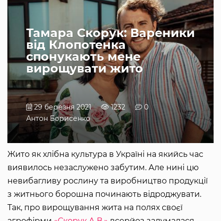
Тамара Скорук: Вареники
від Клопотенка
спонукають мене
вирощувати жито
29 березня 2021
1232
0
Антон Борисенко
Жито як хлібна культура в Україні на якийсь час
виявилось незаслужено забутим. Але нині цю
невибагливу рослину та виробництво продукції
з житнього борошна починають відроджувати.
Так, про вирощування жита на полях своєї
агрофірми
«Скорук А.В.»
всерйоз задумалася