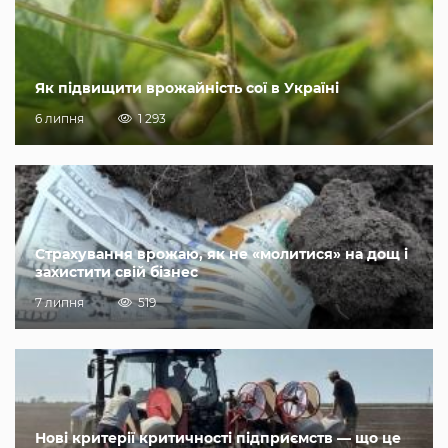
Як підвищити врожайність сої в Україні
6 липня
1 293
Страхування врожаю, як не «молитися» на дощ і
захистити свій бізнес
7 липня
519
Нові критерії критичності підприємств — що це