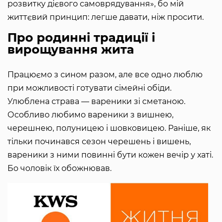
розвитку дієвого самоврядування», бо мій
життєвий принцип: легше давати, ніж просити.
Про родинні традиції і
вирощування жита
Працюємо з сином разом, але все одно люблю
при можливості готувати сімейні обіди.
Улюблена страва — вареники зі сметаною.
Особливо любимо вареники з вишнею,
черешнею, полуницею і шовковицею. Раніше, як
тільки починався сезон черешень і вишень,
вареники з ними повинні бути кожен вечір у хаті.
Бо чоловік їх обожнював.