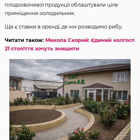
плодоовочевої продукції облаштували ціле
приміщення-холодильник.
Ще є ставки в оренді, де ми розводимо рибу.
Читати також:
Микола Скорий: Єдиний колгосп
21 століття хочуть знищити