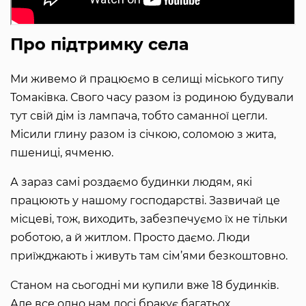
Про підтримку села
Ми живемо й працюємо в селищі міського типу
Томаківка. Свого часу разом із родиною будували
тут свій дім із лампача, тобто саманної цегли.
Місили глину разом із січкою, соломою з жита,
пшениці, ячменю.
А зараз самі роздаємо будинки людям, які
працюють у нашому господарстві. Зазвичай це
місцеві, тож, виходить, забезпечуємо їх не тільки
роботою, а й житлом. Просто даємо. Люди
приїжджають і живуть там сім’ями безкоштовно.
Станом на сьогодні ми купили вже 18 будинків.
Але все одно нам досі бракує багатьох