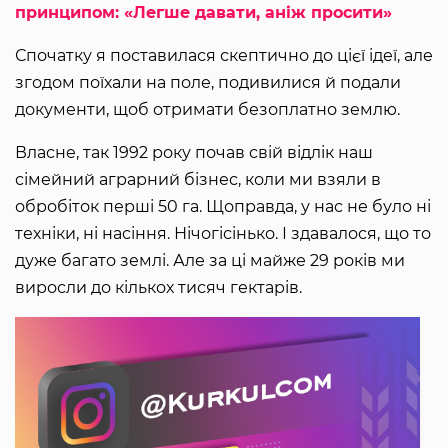
принципом: «Легше давати, аніж просити»
Спочатку я поставилася скептично до цієї ідеї, але
згодом поїхали на поле, подивилися й подали
документи, щоб отримати безоплатно землю.
Власне, так 1992 року почав свій відлік наш
сімейний аграрний бізнес, коли ми взяли в
обробіток перші 50 га. Щоправда, у нас не було ні
техніки, ні насіння. Нічогісінько. І здавалося, що то
дуже багато землі. Але за ці майже 29 років ми
виросли до кількох тисяч гектарів.