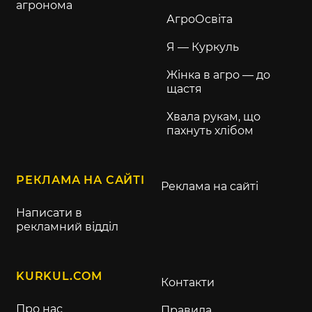
агронома
АгроОсвіта
Я — Куркуль
Жінка в агро — до
щастя
Хвала рукам, що
пахнуть хлібом
РЕКЛАМА НА САЙТІ
Реклама на сайті
Написати в
рекламний відділ
KURKUL.COM
Контакти
Про нас
Правила