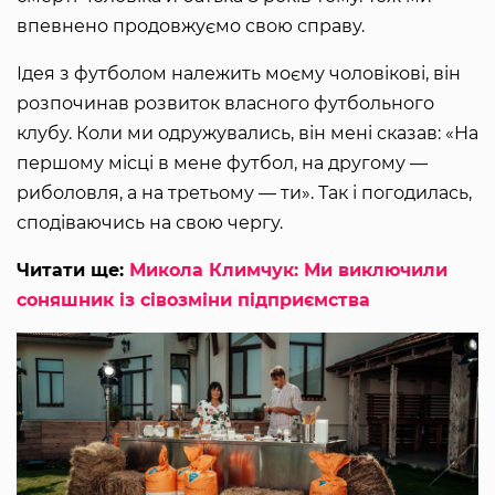
впевнено продовжуємо свою справу.
Ідея з футболом належить моєму чоловікові, він
розпочинав розвиток власного футбольного
клубу. Коли ми одружувались, він мені сказав: «На
першому місці в мене футбол, на другому —
риболовля, а на третьому — ти». Так і погодилась,
сподіваючись на свою чергу.
Читати ще:
Микола Климчук: Ми виключили
соняшник із сівозміни підприємства