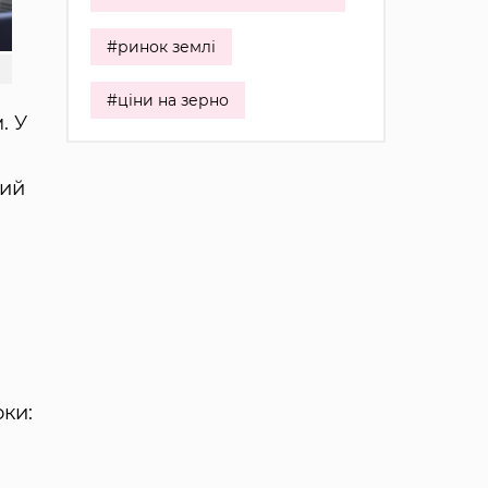
#ринок землі
#ціни на зерно
. У
ний
оки: