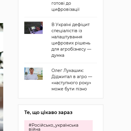
готові до
цифровізації
В Україні дефіцит
спеціалістів із
налаштування
цифрових рішень
для агробізнесу —
думка
Олег Лукашик:
Діджитал в агро —
«наступного року»
може бути пізно
Те, що цікаво зараз
#Російсько_українська
війна