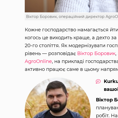
Віктор Боровик, операційний директор AgroО
Кожне господарство намагається йти
когось це виходить краще, а дехто за
20-го століття. Як модернізувати гос
рівень — розповідає
Віктор Боровик
,
AgroОnline
, на прикладі господарств
активно працює саме в цьому напрям
Kurku
вашої
Віктор 
плануван
робіт. Н