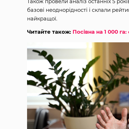
Також провели аналіз останніх 5 рок
базові неоднорідності і склали рейти
найкращої.
Читайте також:
Посівна на 1 000 га