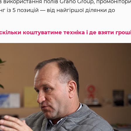
ів використання полів Grano Group, промонітор
нг із 5 позицій — від найгіршої ділянки до
: скільки коштуватиме техніка і де взяти грош