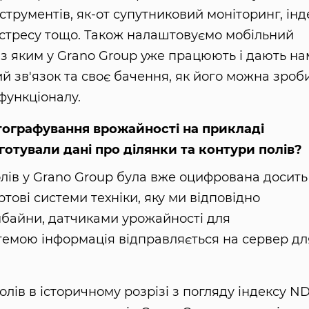
струментів, як-от супутниковий моніторинг, інд
стресу тощо. Також налаштовуємо мобільний
 з яким у Grano Group уже працюють і дають на
й зв'язок та своє бачення, як його можна зроб
функціоналу.
ртографування врожайності на прикладі
готували дані про ділянки та контури полів?
лів у Grano Group була вже оцифрована досить
ртові системи техніки, яку ми відповідно
мбайни, датчиками урожайності для
темою інформація відправляється на сервер дл
олів в історичному розрізі з погляду індексу ND