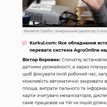
Михайло Сербін, генеральний директор Grano
Kurkul.com: Яке обладнання вст
переваги система AgroОnline н
Віктор Боровик:
Спочатку встановлю
датчики урожайності, а зараз планує
щоб фіксувати їхній робочий час, за
можливість автоматично закривати ви
площа, витрати пального та інформа
карти-зчитувачі механізаторів, диспе
саме працював на тій чи іншій ділянці