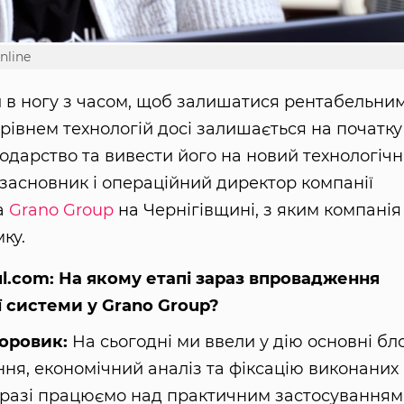
nline
 в ногу з часом, щоб залишатися рентабельним
 рівнем технологій досі залишається на початку
подарство та вивести його на новий технологіч
 засновник і операційний директор компанії
а
Grano Group
на Чернігівщині, з яким компанія
ку.
l.com: На якому етапі зараз впровадження
 системи у Grano Group?
Боровик:
На сьогодні ми ввели у дію основні бл
ня, економічний аналіз та фіксацію виконаних
аразі працюємо над практичним застосуванням