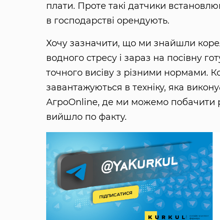
плати. Проте такі датчики встановлюв
в господарстві орендують.
Хочу зазначити, що ми знайшли коре
водного стресу і зараз на посівну г
точного висіву з різними нормами. К
завантажуються в техніку, яка виконує
АгроОnline, де ми можемо побачити 
вийшло по факту.