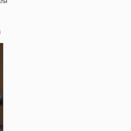
или
і