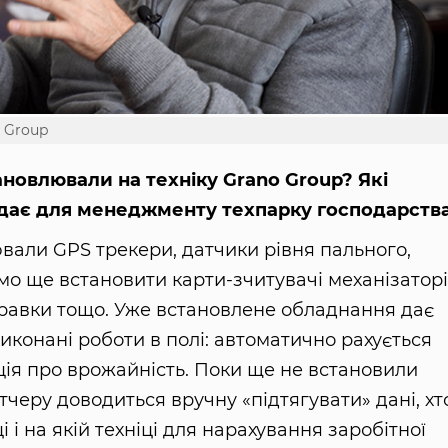
 Group
ановлювали на техніку Grano Group? Які
адає для менеджменту техпарку господарств
вали GPS трекери, датчики рівня пального,
мо ще встановити карти-зчитувачі механізаторі
правки тощо. Уже встановлене обладнання дає
конані роботи в полі: автоматично рахується
ція про врожайність. Поки ще не встановили
тчеру доводиться вручну «підтягувати» дані, хт
 і на якій техніці для нарахування заробітної