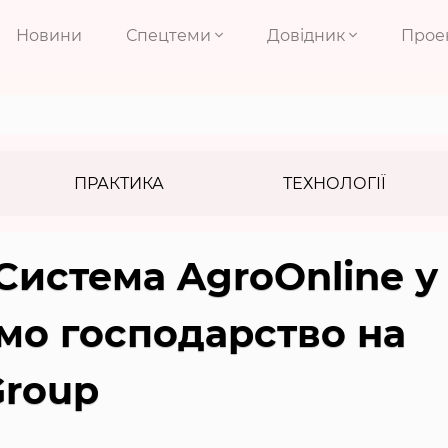
Новини
Спецтеми
Довідник
Прое
ПРАКТИКА
ТЕХНОЛОГІЇ
Система AgroOnline у
ємо господарство на
Group