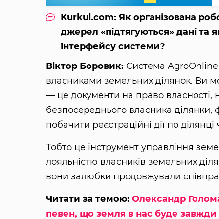
Kurkul.com: Як організована роб
джерел «підтягуються» дані та я
інтерфейсу системи?
Віктор Боровик:
Система AgroОnline
власниками земельних ділянок. Ви 
— це документи на право власності, 
безпосереднього власника ділянки, ф
побачити реєстраційні дії по ділянці 
Тобто це інструмент управління зем
лояльністю власників земельних діля
вони залюбки продовжували співпра
Читати за темою:
Олександр Голомах
певен, що земля в нас буде завжди