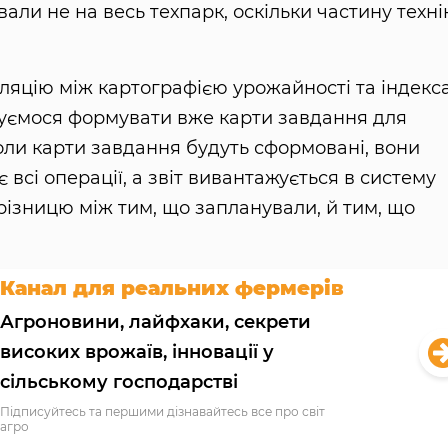
али не на весь техпарк, оскільки частину техні
ляцію між картографією урожайності та індекс
отуємося формувати вже карти завдання для
оли карти завдання будуть сформовані, вони
 всі операції, а звіт вивантажується в систему
різницю між тим, що запланували, й тим, що
Канал для реальних фермерів
Агроновини, лайфхаки, секрети
високих врожаїв, інновації у
сільському господарстві
Підписуйтесь та першими дізнавайтесь все про світ
агро