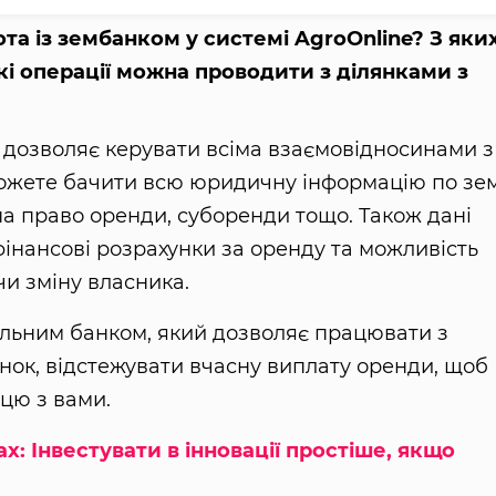
ота із зембанком у системі AgroOnline? З яки
кі операції можна проводити з ділянками з
 дозволяє керувати всіма взаємовідносинами з
можете бачити всю юридичну інформацію по зе
на право оренди, суборенди тощо. Також дані
інансові розрахунки за оренду та можливість
чи зміну власника.
ельним банком, який дозволяє працювати з
нок, відстежувати вчасну виплату оренди, щоб
цю з вами.
: Інвестувати в інновації простіше, якщо