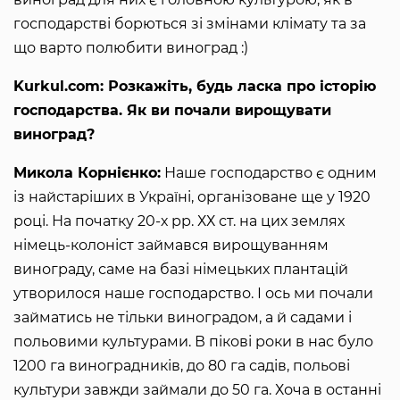
господарстві борються зі змінами клімату та за
що варто полюбити виноград :)
Kurkul.com: Розкажіть, будь ласка про історію
господарства. Як ви почали вирощувати
виноград?
Микола Корнієнко:
Наше господарство є одним
із найстаріших в Україні, організоване ще у 1920
році. На початку 20-х рр. ХХ ст. на цих землях
німець-колоніст займався вирощуванням
винограду, саме на базі німецьких плантацій
утворилося наше господарство. І ось ми почали
займатись не тільки виноградом, а й садами і
польовими культурами. В пікові роки в нас було
1200 га виноградників, до 80 га садів, польові
культури завжди займали до 50 га. Хоча в останні