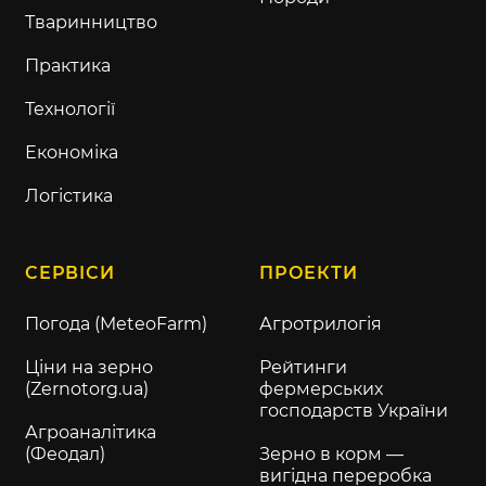
Тваринництво
Практика
Технології
Економіка
Логістика
СЕРВІСИ
ПРОЕКТИ
Погода (MeteoFarm)
Агротрилогія
Ціни на зерно
Рейтинги
(Zernotorg.ua)
фермерських
господарств України
Агроаналітика
(Феодал)
Зерно в корм —
вигідна переробка