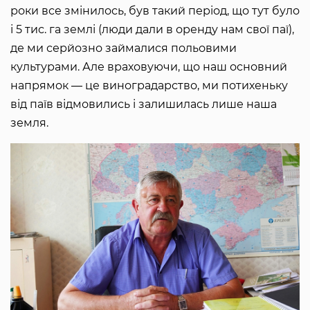
роки все змінилось, був такий період, що тут було
і 5 тис. га землі (люди дали в оренду нам свої паї),
де ми серйозно займалися польовими
культурами. Але враховуючи, що наш основний
напрямок ― це виноградарство, ми потихеньку
від паїв відмовились і залишилась лише наша
земля.