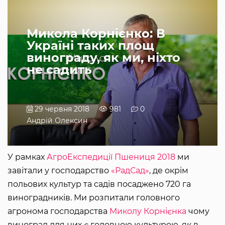
Микола Корнієнко: В
Україні таких площ
винограду, як ми, ніхто
не садить
29 червня 2018
981
0
Андрій Олексин
У рамках
АгроЕкспедиції Пшениця 2018
ми
завітали у господарство
«РадСад»
, де окрім
польових культур та садів посаджено 720 га
виноградників. Ми розпитали головного
агронома господарства
Миколу Корнієнка
чому
виноград для них є головною культурою, як в