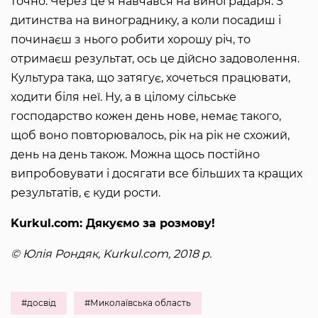
точно. Через це я навчався на виноградаря. З
дитинства на винограднику, а коли посадиш і
починаєш з нього робити хорошу річ, то
отримаєш результат, ось це дійсно задоволення.
Культура така, що затягує, хочеться працювати,
ходити біля неї. Ну, а в цілому сільське
господарство кожен день нове, немає такого,
щоб воно повторювалось, рік на рік не схожий,
день на день також. Можна щось постійно
випробовувати і досягати все більших та кращих
результатів, є куди рости.
Kurkul.com: Дякуємо за розмову!
© Юлія Рондяк, Kurkul.com, 2018 р.
#досвід
#Миколаївська область