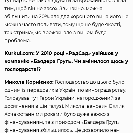
тут варто не так слідкувати за врожайністю, як за
тим, щоб він не засох. Звичайно, можна
збільшити на 20%, але для хорошого вина його не
можна часто поливати, тому що не буде якості,
так отримаємо врожай, але з вином буде
проблема.
Kurkul.com: У 2010 році «РадСад» увійшов у
компанію «Баядера Груп». Чи змінилося щось у
господарстві?
Микола Корнієнко:
Господарство до цього було
одним із передових в Україні по виноградарству.
Головував тут Герой України, нагороджений за
досягнення в цій галузі, Микола Іванович Бялик.
Хоча останніми роками було дуже важко з
фінансуванням, та з приходом «Баядера Груп»
фінансування збільшилось. Це дозволило нам