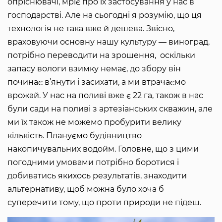
опріснювачі, мріє про їх застосування у нас в
господарстві. Але на сьогодні я розумію, що ця
технологія не така вже й дешева. Звісно,
враховуючи основну нашу культуру ― виноград,
потрібно переводити на зрошення, оскільки
запасу вологи взимку немає, до збору він
починає в’янути і засихати, а ми втрачаємо
врожай. У нас на поливі вже є 22 га, також в нас
були сади на поливі з артезіанських скважин, але
ми їх також не можемо пробурити велику
кількість. Плануємо будівництво
накопичувальних водойм. Головне, що з цими
погодними умовами потрібно боротися і
добиватись якихось результатів, знаходити
альтернативу, щоб можна було хоча б
суперечити тому, що проти природи не підеш.