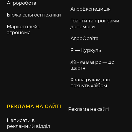
Агроробота
АгроЕкспедиція
Біржа сільгосптехніки
Гранти та програми
Маркетплейс
допомоги
агронома
АгроОсвіта
Я — Куркуль
Жінка в агро — до
щастя
Хвала рукам, що
пахнуть хлібом
РЕКЛАМА НА САЙТІ
Реклама на сайті
Написати в
рекламний відділ