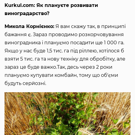
Kurkul.com: Як плануєте розвивати
виноградарство?
Микола Корнієнко:
Я вам скажу так, в принципі
бажання є. Зараз проводимо розкорчовування
виноградника і плануємо посадити ще 1 000 га.
Якщо у нас буде 1,5 тис. га під ріллею, хотілося б
взяти 5 тис. га та нову техніку для обробітку, але
зараз це буде важко.Так, десь через 2 роки
плануємо купувати комбайн, тому що об'єми
будуть серйозні.