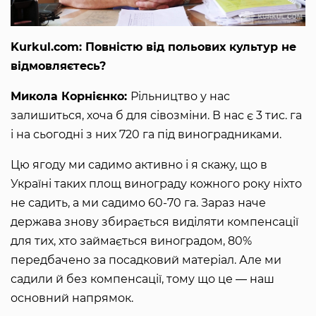
Kurkul.com: Повністю від польових культур не
відмовляєтесь?
Микола Корнієнко:
Рільництво у нас
залишиться, хоча б для сівозміни. В нас є 3 тис. га
і на сьогодні з них 720 га під виноградниками.
Цю ягоду ми садимо активно і я скажу, що в
Україні таких площ винограду кожного року ніхто
не садить, а ми садимо 60-70 га. Зараз наче
держава знову збирається виділяти компенсації
для тих, хто займається виноградом, 80%
передбачено за посадковий матеріал. Але ми
садили й без компенсації, тому що це ― наш
основний напрямок.