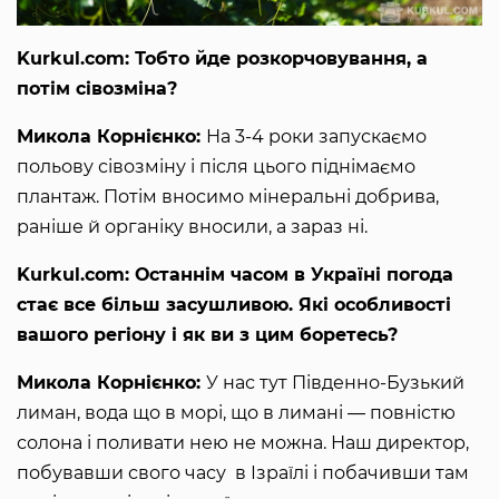
Kurkul.com: Тобто йде розкорчовування, а
потім сівозміна?
Микола Корнієнко:
На 3-4 роки запускаємо
польову сівозміну і після цього піднімаємо
плантаж. Потім вносимо мінеральні добрива,
раніше й органіку вносили, а зараз ні.
Kurkul.com: Останнім часом в Україні погода
стає все більш засушливою. Які особливості
вашого регіону і як ви з цим боретесь?
Микола Корнієнко:
У нас тут Південно-Бузький
лиман, вода що в морі, що в лимані ― повністю
солона і поливати нею не можна. Наш директор,
побувавши свого часу в Ізраїлі і побачивши там