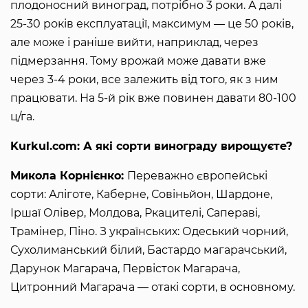
плодоносний виноград, потрібно 3 роки. А далі
25-30 років експлуатації, максимум ― це 50 років,
але може і раніше вийти, наприклад, через
підмерзання. Тому врожай може давати вже
через 3-4 роки, все залежить від того, як з ним
працювати. На 5-й рік вже повинен давати 80-100
ц/га.
Kurkul.com: А які сорти винограду вирощуєте?
Микола Корнієнко:
Переважно європейські
сорти: Аліготе, Каберне, Совіньйон, Шардоне,
Іршаї Олівер, Молдова, Ркацителі, Сапераві,
Трамінер, Піно. З українських: Одеський чорний,
Сухолиманський білий, Бастардо магарачський,
Дарунок Магарача, Первісток Магарача,
Цитронний Магарача ― отакі сорти, в основному.