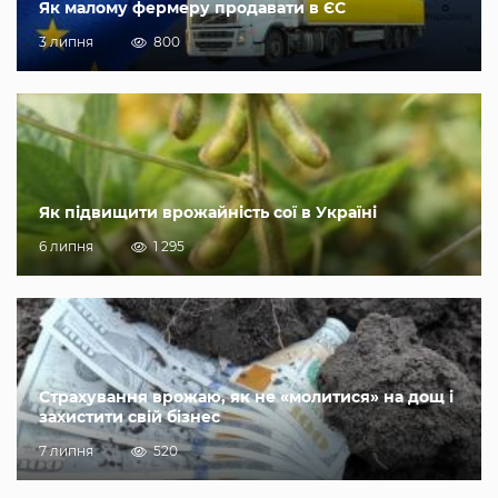
Як малому фермеру продавати в ЄС
3 липня
800
Як підвищити врожайність сої в Україні
6 липня
1 295
Страхування врожаю, як не «молитися» на дощ і
захистити свій бізнес
7 липня
520