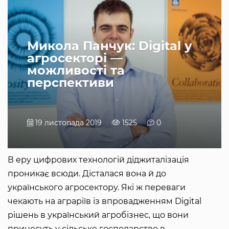
Микола Панчук: Digital у
агросекторі —
можливості та
перспективи
19 листопада 2019
1525
0
В еру цифрових технологій діджиталізація
проникає всюди. Дісталася вона й до
українського агросектору. Які ж переваги
чекають на аграріїв із впровадженням Digital
рішень в український агробізнес, що вони
принесуть у сільське господарство в