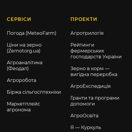
СЕРВІСИ
ПРОЕКТИ
Погода (MeteoFarm)
Агротрилогія
Ціни на зерно
Рейтинги
(Zernotorg.ua)
фермерських
господарств України
Агроаналітика
(Феодал)
Зерно в корм —
вигідна переробка
Агроробота
АгроЕкспедиція
Біржа сільгосптехніки
Гранти та програми
Маркетплейс
допомоги
агронома
АгроОсвіта
Я — Куркуль