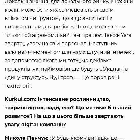
Локальні знання, для локального ринку. У кожній
країні може бути якась місцевість зі своїм
кліматом чи ґрунтом, що відрізняється і є
виключенням для регіону. Про це може знати
тільки той агроном, який там працює. Також Yara
звертає увагу на свій персонал. Наступним
важливим моментом для нас є штучний інтелект,
за допомогою якого ми готуємо декілька
продуктів, які найімовірніше будуть об’єднані в
єдину структуру. Ну, і третє — це перевірені
технології.
Kurkul.com: Інтенсивне рослинництво,
тваринництво, сади, еко? Що матиме більший
розвиток? На що з цього більше звертають
увагу digital компанії?
Микола Панчук:
: У будь-якому випадку це —