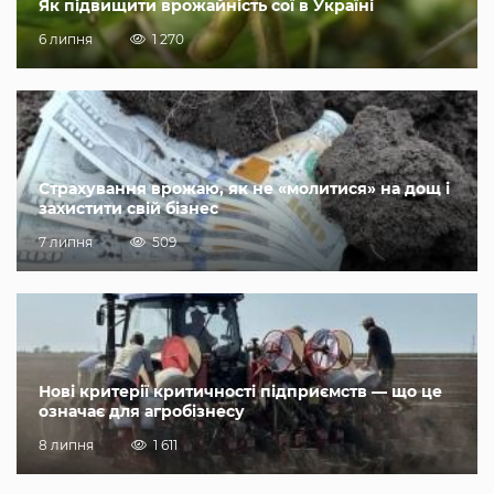
Як підвищити врожайність сої в Україні
6 липня
1 270
Страхування врожаю, як не «молитися» на дощ і
захистити свій бізнес
7 липня
509
Нові критерії критичності підприємств — що це
означає для агробізнесу
8 липня
1 611