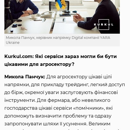
Микола Панчук, керівник напрямку Digital компанії YARA
Ukraine
Kurkul.com: Які сервіси зараз могли би бути
цікавими для агросектору?
Микола Панчук:
Для агросектору цікаві цілі
напрямки, для прикладу трейдинг, легкий доступ
до бірж, окремої уваги заслуговують фінансові
інструменти. Для фермара, або невеликого
господарства цікаві сервіси «помічники», які
допоможуть визначити проблему та одразу
запропонувати шляхи її усунення. Великим