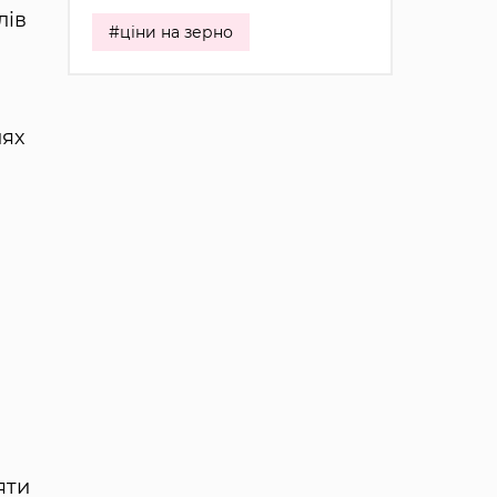
лів
#ціни на зерно
лях
яти