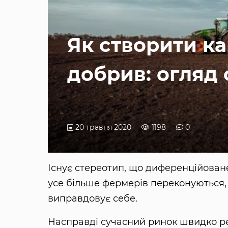
Як створити ка
добрив: огляд 
20 травня 2020
1198
0
Існує стереотип, що диференційован
усе більше фермерів переконуються, 
виправдовує себе.
Насправді сучасний ринок швидко реа