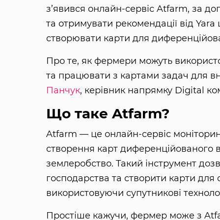
з’явився онлайн-сервіс Atfarm, за д
та отримувати рекомендації від Yar
створювати карти для диференційов
Про те, як фермери можуть використо
та працювати з картами задач для в
Панчук
, керівник напрямку Digital к
Що таке Atfarm?
Atfarm — це онлайн-сервіс моніторин
створення карт диференційованого в
землеробство. Такий інструмент дозв
господарства та створити карти для 
використовуючи супутникові технолог
Простіше кажучи, фермер може з Atfa