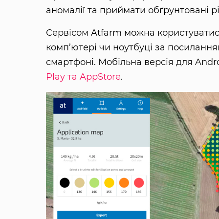
аномалії та приймати обґрунтовані 
Сервісом Atfarm можна користуватис
комп’ютері чи ноутбуці за посиланн
смартфоні. Мобільна версія для Andr
Play та AppStore
.