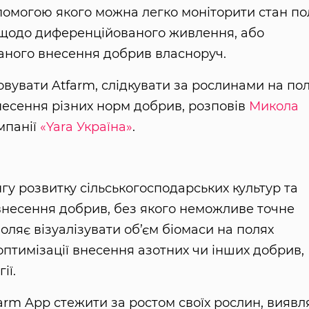
опомогою якого можна легко моніторити стан по
a щодо диференційованого живлення, або
аного внесення добрив власноруч.
вувати Atfarm, слідкувати за рослинами на по
несення різних норм добрив, розповів
Микола
омпанії
«Yara Україна»
.
гу розвитку сільськогосподарських культур та
несення добрив, без якого неможливе точне
оляє візуалізувати об’єм біомаси на полях
оптимізації внесення азотних чи інших добрив,
ії.
rm App стежити за ростом своїх рослин, виявл