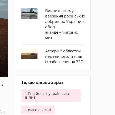
Викрито схему
ввезення російських
добрив до України в
обхід
антидемпінгових
мит
Аграрії 8 областей
перевиконали план
із забезпечення ЗЗР
Те, що цікаво зараз
ак
#Російсько_українська
війна
#ринок землі
ні