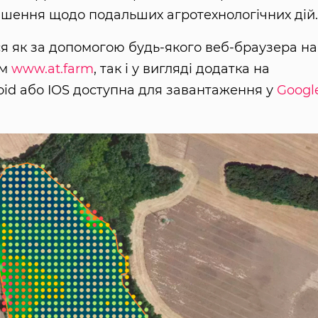
рішення щодо подальших агротехнологічних дій.
я як за допомогою будь-якого веб-браузера на
ям
www.at.farm
, так і у вигляді додатка на
oid або IOS доступна для завантаження у
Googl