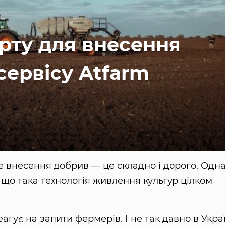
рту для внесення
сервісу Atfarm
е внесення добрив — це складно і дорого. Одн
що така технологія живлення культур цілком
гує на запити фермерів. І не так давно в Украї