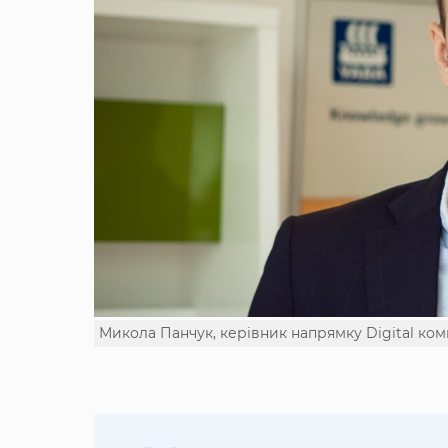
Микола Панчук, керівник напрямку Digital комп