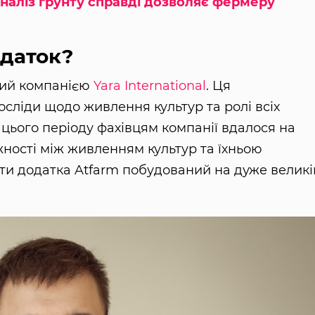
наліз ґрунту справді дозволяє фермеру
одаток?
ний компанією
Yara International
. Ця
осліди щодо живлення культур та ролі всіх
 цього періоду фахівцям компанії вдалося на
ності між живленням культур та їхньою
ти додатка Atfarm побудований на дуже великі