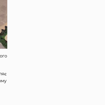
кого
ляє
ому