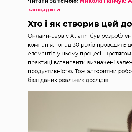
Читати за темою:
Микола Панчук: А
заощадити
Хто і як створив цей д
Онлайн-сервіс Atfarm був розробле
компанія,понад 30 років проводить д
елементів у цьому процесі. Протягом
практиці встановити визначені залеж
продуктивністю. Тож алгоритми робо
базі даних реальних дослідів.