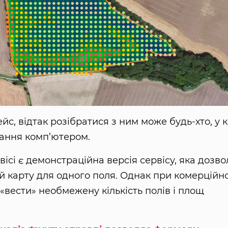
йс, відтак розібратися з ним може будь-хто, у 
вання комп’ютером.
ісі є демонстраційна версія сервісу, яка дозво
 й карту для одного поля. Однак при комерційн
«вести» необмежену кількість полів і площ