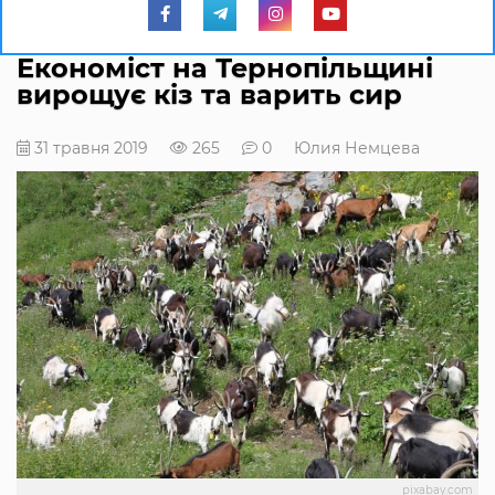
Економіст на Тернопільщині
вирощує кіз та варить сир
31 травня 2019
265
0
Юлия Немцева
pixabay.com