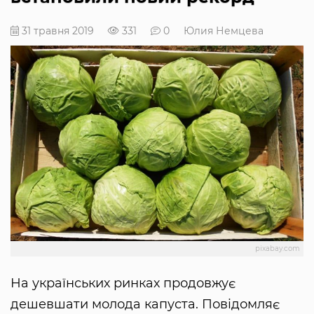
31 травня 2019
331
0
Юлия Немцева
pixabay.com
На українських ринках продовжує
дешевшати молода капуста. Повідомляє