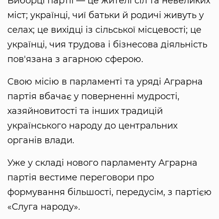
Виборці партії — це жителі сіл та невеликих
міст; українці, чиї батьки й родичі живуть у
селах; це вихідці із сільської місцевості; це
українці, чия трудова і бізнесова діяльність
пов'язана з агарною сферою.
Свою місію в парламенті та уряді Аграрна
партія вбачає у поверненні мудрості,
хазяйновитості та інших традицій
українського народу до центральних
органів влади.
Уже у складі нового парламенту Аграрна
партія вестиме переговори про
формування більшості, передусім, з партією
«Слуга народу».