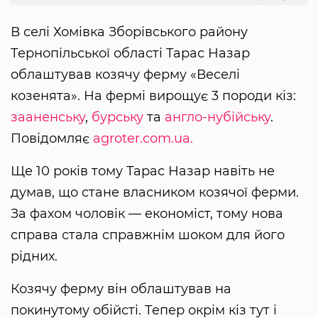
В селі Хомівка Зборівського району
Тернопільської області Тарас Назар
облаштував козячу ферму «Веселі
козенята». На фермі вирощує 3 породи кіз:
зааненську
,
бурську
та
англо-нубійську
.
Повідомляє
agroter.com.ua.
Ще 10 років тому Тарас Назар навіть не
думав, що стане власником козячої ферми.
За фахом чоловік — економіст, тому нова
справа стала справжнім шоком для його
рідних.
Козячу ферму він облаштував на
покинутому обійсті. Тепер окрім кіз тут і