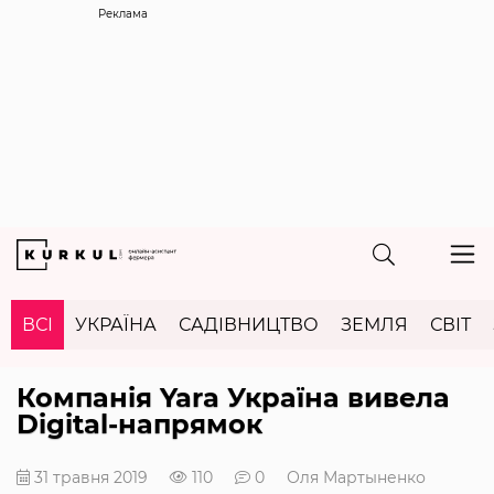
Реклама
ВСІ
УКРАЇНА
САДІВНИЦТВО
ЗЕМЛЯ
СВІТ
Компанія Yara Україна вивела
Digital-напрямок
31 травня 2019
110
0
Оля Мартыненко