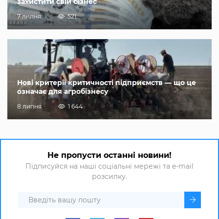
захистити свій бізнес
7 липня
521
Нові критерії критичності підприємств — що це
означає для агробізнесу
8 липня
1 644
Не пропусти останні новини!
Підписуйся на наші соціальні мережі та e-mail
розсилку.