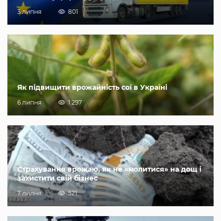
3 липня
801
Як підвищити врожайність сої в Україні
6 липня
1 297
Страхування врожаю, як не «молитися» на дощ і
захистити свій бізнес
7 липня
521