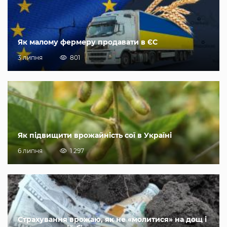
Як малому фермеру продавати в ЄС
3 липня
801
Як підвищити врожайність сої в Україні
6 липня
1 297
Страхування врожаю, як не «молитися» на дощ і