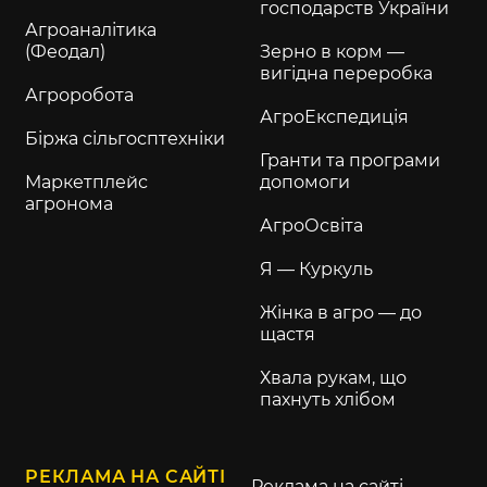
господарств України
Агроаналітика
(Феодал)
Зерно в корм —
вигідна переробка
Агроробота
АгроЕкспедиція
Біржа сільгосптехніки
Гранти та програми
Маркетплейс
допомоги
агронома
АгроОсвіта
Я — Куркуль
Жінка в агро — до
щастя
Хвала рукам, що
пахнуть хлібом
РЕКЛАМА НА САЙТІ
Реклама на сайті