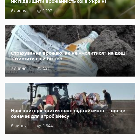
Як підвищити врожайність сої в Україні
6 липня
1 297
Страхування врожаю, як не «молитися» на дощ і
захистити свій бізнес
7 липня
521
Нові критерії критичності підприємств — що це
означає для агробізнесу
8 липня
1 644