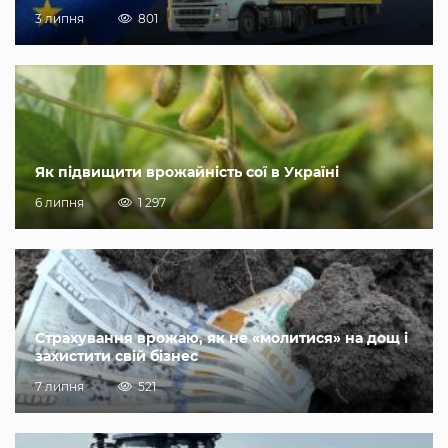
3 липня
801
Як підвищити врожайність сої в Україні
6 липня
1 297
Страхування врожаю, як не «молитися» на дощ і
захистити свій бізнес
7 липня
521