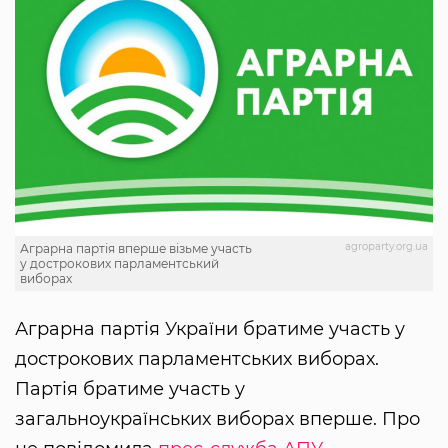
agroparty.org.ua
Аграрна партія вперше візьме участь
у дострокових парламентський
виборах
Аграрна партія України братиме участь у
дострокових парламентських виборах.
Партія братиме участь у
загальноукраїнських виборах вперше. Про