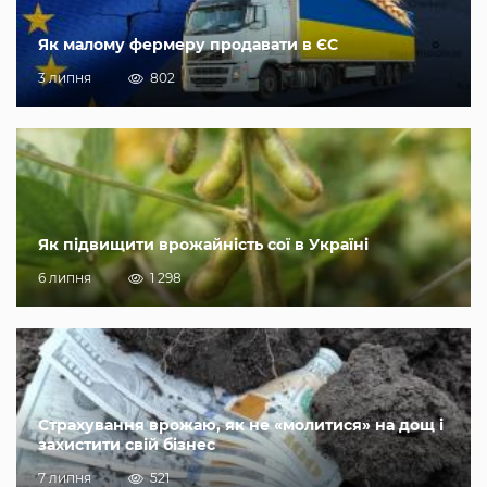
Як малому фермеру продавати в ЄС
3 липня
802
Як підвищити врожайність сої в Україні
6 липня
1 298
Страхування врожаю, як не «молитися» на дощ і
захистити свій бізнес
7 липня
521