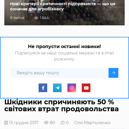
Нові критерії критичності підприємств — що це
означає для агробізнесу
8 липня
1 644
Не пропусти останні новини!
Підписуйся на наші соціальні мережі та e-mail
розсилку.
Шкідники спричиняють 50 %
світових втрат продовольства
13 грудня 2017
80
0
Оля Мартыненко