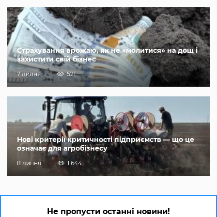
Страхування врожаю, як не «молитися» на дощ і
захистити свій бізнес
7 липня
521
Нові критерії критичності підприємств — що це
означає для агробізнесу
8 липня
1 644
Не пропусти останні новини!