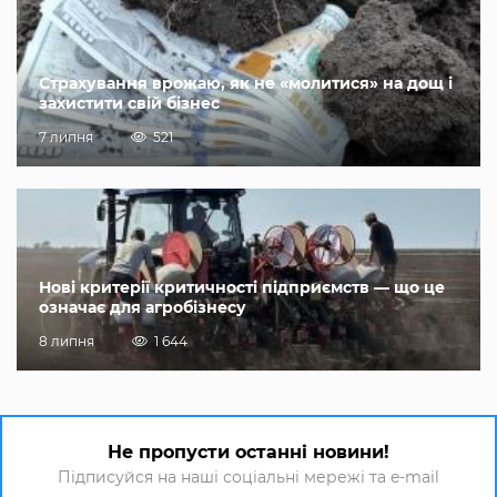
Страхування врожаю, як не «молитися» на дощ і
захистити свій бізнес
7 липня
521
Нові критерії критичності підприємств — що це
означає для агробізнесу
8 липня
1 644
Не пропусти останні новини!
Підписуйся на наші соціальні мережі та e-mail