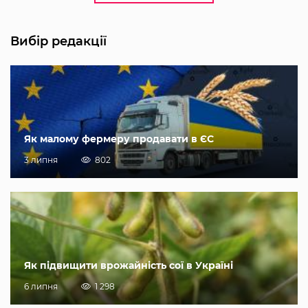
Вибір редакції
Як малому фермеру продавати в ЄС
3 липня
802
Як підвищити врожайність сої в Україні
6 липня
1 298