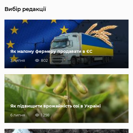
Вибір редакції
Як малому фермеру продавати в ЄС
3 липня
802
Як підвищити врожайність сої в Україні
6 липня
1 298