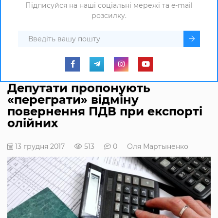
Підписуйся на наші соціальні мережі та e-mail
розсилку.
Депутати пропонують
«переграти» відміну
повернення ПДВ при експорті
олійних
13 грудня 2017
513
0
Оля Мартыненко