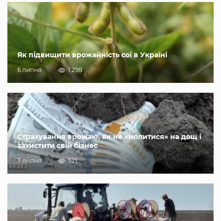
Як підвищити врожайність сої в Україні
6 липня
1 298
Страхування врожаю, як не «молитися» на дощ і
захистити свій бізнес
7 липня
521