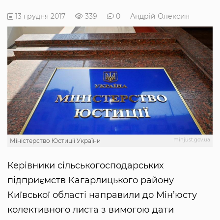
13 грудня 2017
339
0
Андрій Олексин
minjust.gov.ua
Міністерство Юстиції України
Керівники сільськогосподарських
підприємств Кагарлицького району
Київської області направили до Мін’юсту
колективного листа з вимогою дати