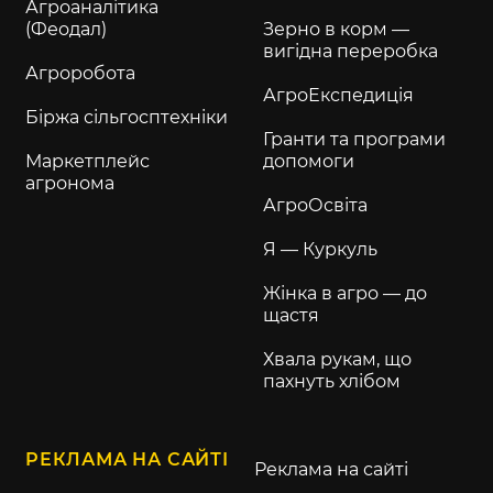
Агроаналітика
(Феодал)
Зерно в корм —
вигідна переробка
Агроробота
АгроЕкспедиція
Біржа сільгосптехніки
Гранти та програми
Маркетплейс
допомоги
агронома
АгроОсвіта
Я — Куркуль
Жінка в агро — до
щастя
Хвала рукам, що
пахнуть хлібом
РЕКЛАМА НА САЙТІ
Реклама на сайті