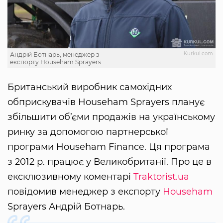
Kurkul.com
Андрій Ботнарь, менеджер з
експорту Househam Sprayers
Британський виробник самохідних
обприскувачів Househam Sprayers планує
збільшити об’єми продажів на українському
ринку за допомогою партнерської
програми Househam Finance. Ця програма
з 2012 р. працює у Великобританії. Про це в
ексклюзивному коментарі
Traktorist.ua
повідомив менеджер з експорту
Househam
Sprayers Андрій Ботнарь.