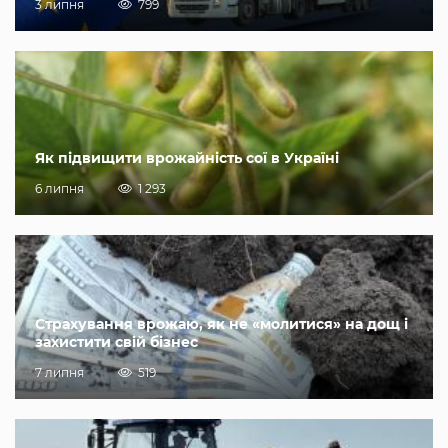
3 липня
799
Як підвищити врожайність сої в Україні
6 липня
1 293
Страхування врожаю, як не «молитися» на дощ і
захистити свій бізнес
7 липня
519