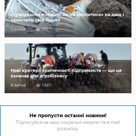
Страхування врожаю, як не «молитися» на дощ і
захистити свій бізнес
7 липня
519
Нові критерії критичності підприємств — що це
означає для агробізнесу
8 липня
1 637
Не пропусти останні новини!
Підписуйся на наші соціальні мережі та e-mail
розсилку.