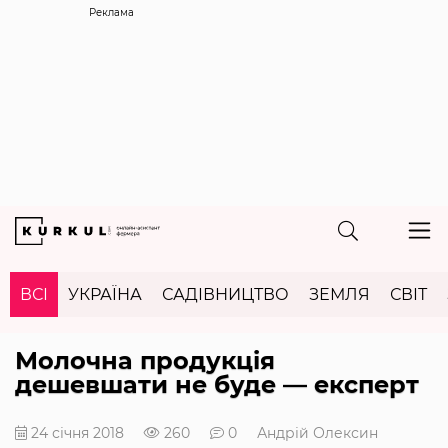
Реклама
ВСІ
УКРАЇНА
САДІВНИЦТВО
ЗЕМЛЯ
СВІТ
Молочна продукція
дешевшати не буде — експерт
24 січня 2018
260
0
Андрій Олексин