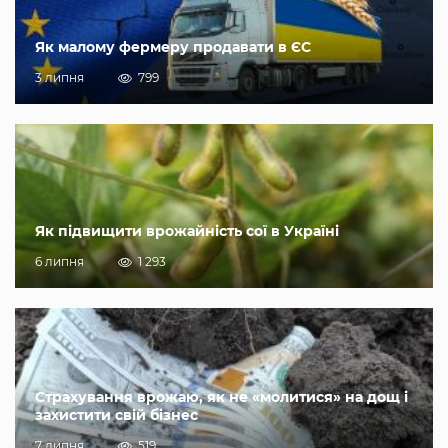
Як малому фермеру продавати в ЄС
3 липня
799
Як підвищити врожайність сої в Україні
6 липня
1 293
Страхування врожаю, як не «молитися» на дощ і
захистити свій бізнес
7 липня
519