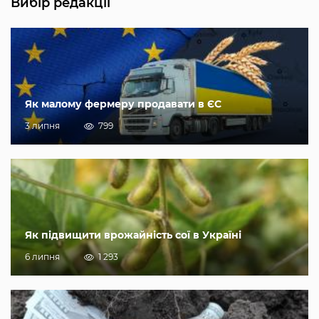
Вибір редакції
Як малому фермеру продавати в ЄС
3 липня
799
Як підвищити врожайність сої в Україні
6 липня
1 293