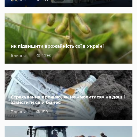
Як підвищити врожайність сої в Україні
6 липня
1 293
Страхування врожаю, як не «молитися» на дощ і
захистити свій бізнес
7 липня
519