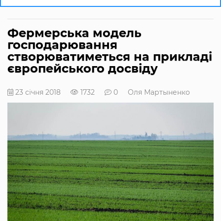
Фермерська модель
господарювання
створюватиметься на прикладі
європейського досвіду
23 січня 2018
1732
0
Оля Мартыненко