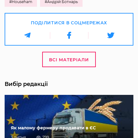
#Househam
#Андрій Ботнарь
ПОДІЛИТИСЯ В СОЦМЕРЕЖАХ
ВСІ МАТЕРІАЛИ
Вибір редакції
Як малому фермеру продавати в ЄС
3 липня
799