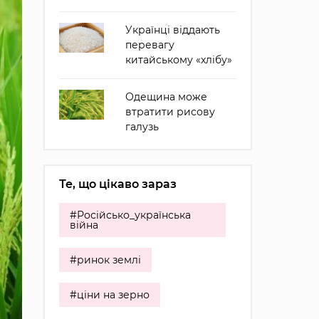
Українці віддають
перевагу
китайському «хлібу»
Одещина може
втратити рисову
галузь
Те, що цікаво зараз
#Російсько_українська
війна
#ринок землі
#ціни на зерно