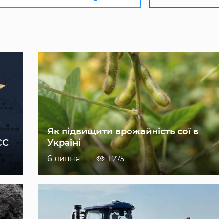
Як підвищити врожайність сої в
ЄС
Україні
6 липня
1 275