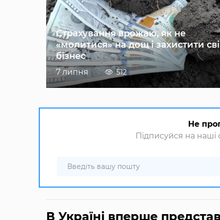
Страхування врожаю, як не
«молитися» на дощ і захистити св
бізнес
7 липня
512
Не про
Підписуйся на наші с
В Україні вперше представи