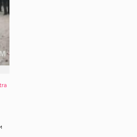
tra
и