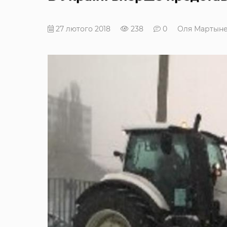
27 лютого 2018
238
0
Оля Мартын