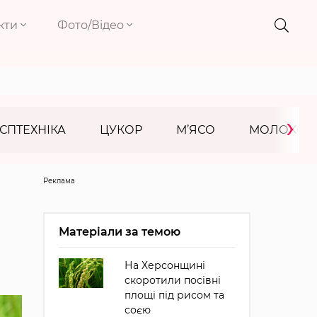
кти
Фото/Відео
›
СПТЕХНІКА
ЦУКОР
М’ЯСО
МОЛОКО
Реклама
Матеріали за темою
На Херсонщині
скоротили посівні
площі під рисом та
соєю