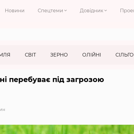
Новини
Спецтеми
Довідник
Прое
МЛЯ
СВІТ
ЗЕРНО
ОЛІЙНІ
СІЛЬГО
ні перебуває під загрозою
ин