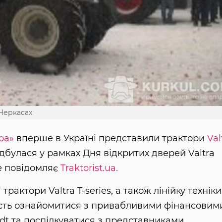
 Черкасах
ра»
вперше в Україні представили трактори
Val
відбулася у рамках Дня відкритих дверей Valtra
е повідомляє
Traktorist.ua.
рактори Valtra T-series, а також лінійку техніки
ість ознайомитися з привабливими фінансовим
dt та поспілкуватися з представниками