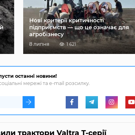
Нові критерії критичності
ій
підприємств — що це означає для
агробізнесу
8 липня
1 621
пусти останні новини!
оціальні мережі та e-mail розсилку.
ли трактори Valtra T-серії