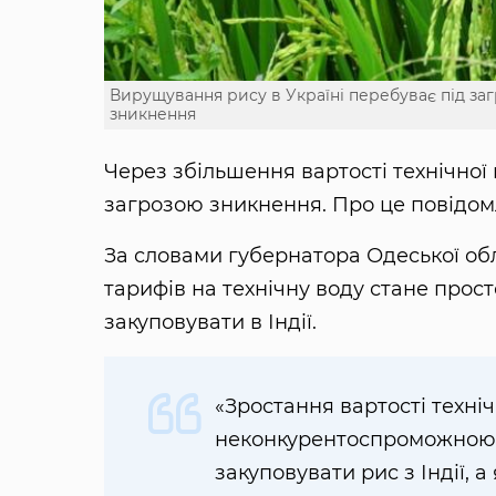
Вирущування рису в Україні перебуває під за
зникнення
Через збільшення вартості технічної
загрозою зникнення. Про це повідо
За словами губернатора Одеської об
тарифів на технічну воду стане прос
закуповувати в Індії.
«Зростання вартості техні
неконкурентоспроможною. 
закуповувати рис з Індії, 