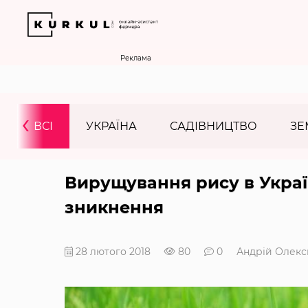
Реклама
‹
ВСІ
УКРАЇНА
САДІВНИЦТВО
ЗЕ
Вирущування рису в Украї
зникнення
28 лютого 2018
80
0
Андрій Олекс