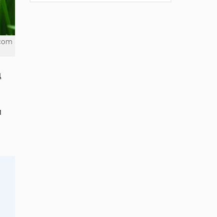
.com
д
м