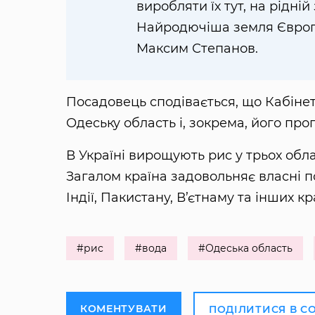
виробляти їх тут, на рідній
Найродючіша земля Європ
Максим Степанов.
Посадовець сподівається, що Кабінет
Одеську область і, зокрема, його про
В Україні вирощують рис у трьох обла
Загалом країна задовольняє власні по
Індії, Пакистану, В’єтнаму та інших кр
#рис
#вода
#Одеська область
КОМЕНТУВАТИ
ПОДІЛИТИСЯ В С