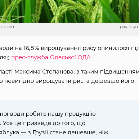
грозою
pixabay
 води на 16,8 % вирощування рису опинилося пі
мляє
прес-служба Одеської ОДА.
ласті Максима Степанова, з таким підвищення
то невигідно вирощувати рис, а дешевше його
чної води робить нашу продукцію
Усе це призведе до того, що
а яблука — з Грузії стане дешевше, ніж