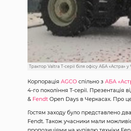
Трактор Valtra T-серії біля офісу АБА «Астра» у
Корпорація
AGCO
спільно з
АБА «Аст
4-го покоління T-серії. Презентація 
&
Fendt
Open Days в Черкасах. Про ц
Гостям заходу було представлено два т
Fendt. Також учасники мали можлив
пропозиціями на купівлю техніки Fen