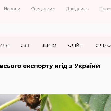
Новини
Спецтеми
Довідник
Прое
МЛЯ
СВІТ
ЗЕРНО
ОЛІЙНІ
СІЛЬГО
сього експорту ягід з України