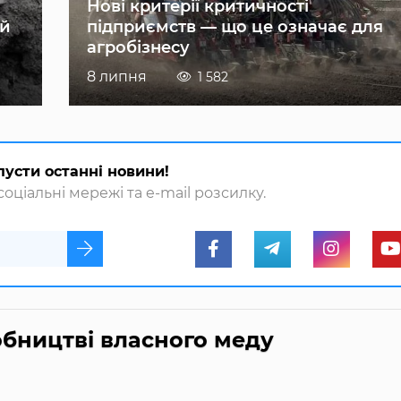
Нові критерії критичності
ій
підприємств — що це означає для
агробізнесу
8 липня
1 582
пусти останні новини!
оціальні мережі та e-mail розсилку.
обництві власного меду