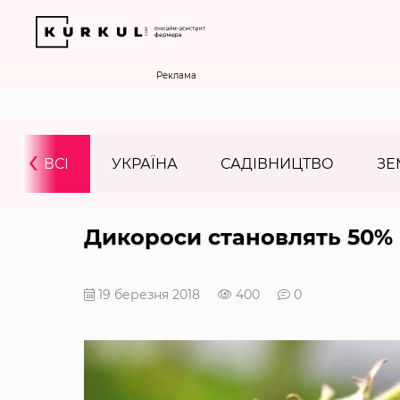
Реклама
‹
ВСІ
УКРАЇНА
САДІВНИЦТВО
ЗЕ
Дикороси становлять 50% в
19 березня 2018
400
0