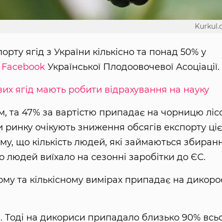
Kurkul
рту ягід з України кількісно та понад 50% у
у
Facebook
Української Плодоовочевої Асоціації.
вих ягід мають робити відрахування на науку
м, та 47% за вартістю припадає на чорницю лісо
и ринку очікують зниження обсягів експорту ціє
му, що кількість людей, які займаються збиран
о людей виїхало на сезонні заробітки до ЄС.
ому та кількісному вимірах припадає на дикоро
. Тоді на дикориси припадало близько 90% всь