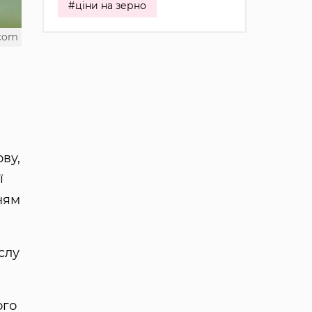
#ціни на зерно
.com
ву,
ї
ням
слу
ого