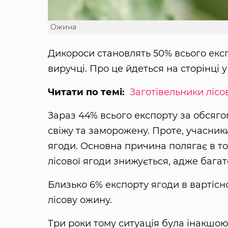
Ожина
Дикороси становлять 50% всього експо
виручці. Про це йдеться на сторінці 
Читати по темі:
Заготівельники лісо
Зараз 44% всього експорту за обсяго
свіжу та заморожену. Проте, учасник
ягоди. Основна причина полягає в то
лісової ягоди знижується, адже багат
Близько 6% експорту ягоди в вартісн
лісову ожину.
Три роки тому ситуація була інакшою