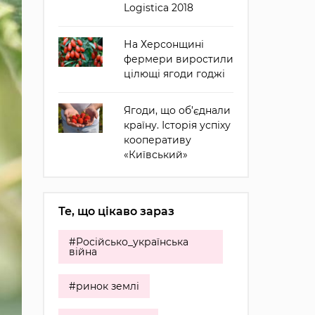
Logistica 2018
На Херсонщині
фермери виростили
цілющі ягоди годжі
Ягоди, що об’єднали
країну. Історія успіху
кооперативу
«Київський»
Те, що цікаво зараз
#Російсько_українська
війна
#ринок землі