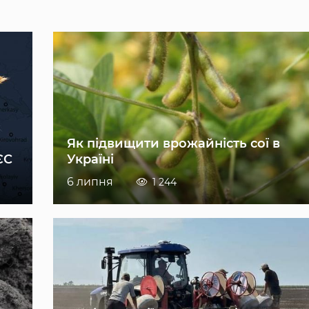
Як підвищити врожайність сої в
ЄС
Україні
6 липня
1 244