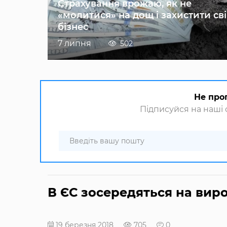
Страхування врожаю, як не
«молитися» на дощ і захистити св
бізнес
7 липня
502
Не про
Підписуйся на наші с
В ЄС зосередяться на вир
19 березня 2018
705
0