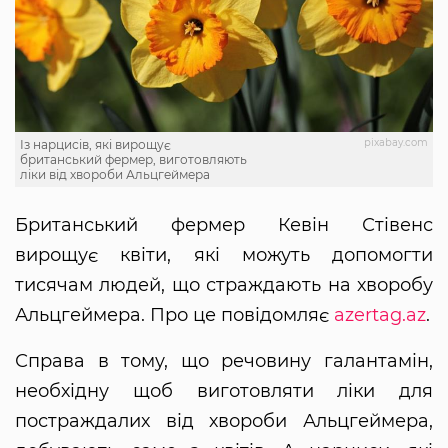
pixabay.com
Із нарцисів, які вирощує
британський фермер, виготовляють
ліки від хвороби Альцгеймера
Британський фермер Кевін Стівенс
вирощує квіти, які можуть допомогти
тисячам людей, що страждають на хворобу
Альцгеймера. Про це повідомляє
azertag.az
.
Справа в тому, що речовину галантамін,
необхідну щоб виготовляти ліки для
постраждалих від хвороби Альцгеймера,