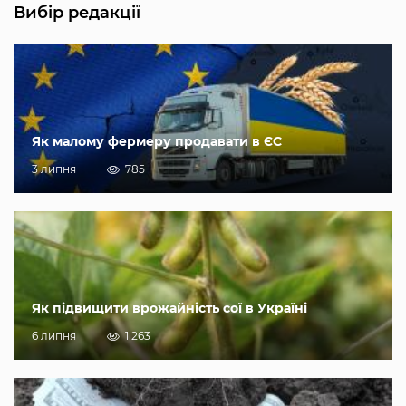
Вибір редакції
Як малому фермеру продавати в ЄС
3 липня
785
Як підвищити врожайність сої в Україні
6 липня
1 263