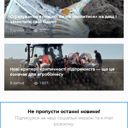
Страхування врожаю, як не «молитися» на дощ і
захистити свій бізнес
7 липня
507
Нові критерії критичності підприємств — що це
означає для агробізнесу
8 липня
1 607
Не пропусти останні новини!
Підписуйся на наші соціальні мережі та e-mail
розсилку.