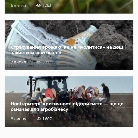
6 липня
1 263
Страхування врожаю, як не «молитися» на дощ і
захистити свій бізнес
7 липня
507
Нові критерії критичності підприємств — що це
означає для агробізнесу
8 липня
1 607