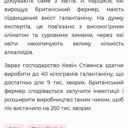
добувають саме з квітів. А нарциси, які
вирощує британський фермер, мають
підвищений вміст галантаміну. На думку
експертів, це пов’язано з високогірним
кліматом та суровими зимами, через які
квіти накопичують велику кількість
алкалоїдів.
Зараз господарство Кевін Стівенса здатне
виробити до 40 кілограмів галантаміну, що
достатньо для 9 тис. хворих. Британський
фермер сподівається залучити інвестиції і
розширити виробництво таким чином, щоб
лік вистачило на 250 тис. хворих