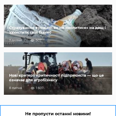
Страхування врожаю, як не «молитися» на дощ і
захистити свій бізнес
7 липня
507
Нові критерії критичності підприємств — що це
означає для агробізнесу
8 липня
1 607
Не пропусти останні новини!