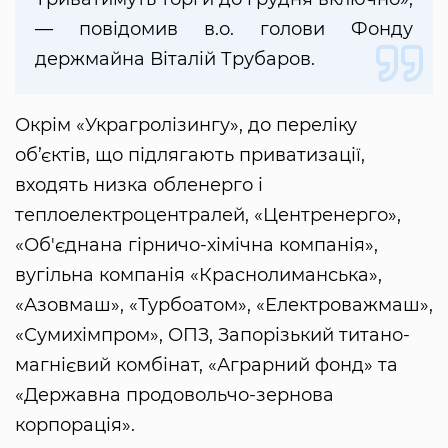
— повідомив в.о. голови Фонду
держмайна Віталій Трубаров.
Окрім «Украгролізингу», до переліку
об’єктів, що підлягають приватизації,
входять низка обленерго і
теплоелектроцентралей, «Центренерго»,
«Об'єднана гірничо-хімічна компанія»,
вугільна компанія «Краснолиманська»,
«Азовмаш», «Турбоатом», «Електроважмаш»,
«Сумихімпром», ОПЗ, Запорізький титано-
магнієвий комбінат, «Аграрний фонд» та
«Державна продовольчо-зернова
корпорація».