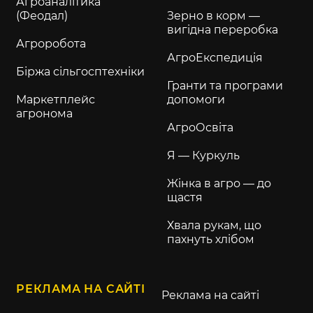
Агроаналітика
(Феодал)
Зерно в корм —
вигідна переробка
Агроробота
АгроЕкспедиція
Біржа сільгосптехніки
Гранти та програми
Маркетплейс
допомоги
агронома
АгроОсвіта
Я — Куркуль
Жінка в агро — до
щастя
Хвала рукам, що
пахнуть хлібом
РЕКЛАМА НА САЙТІ
Реклама на сайті