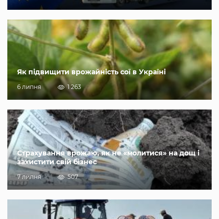
Як підвищити врожайність сої в Україні
6 липня
1 263
Страхування врожаю, як не «молитися» на дощ і
захистити свій бізнес
7 липня
507