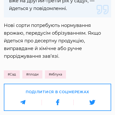
вже на другий-третій рік у саду», —
йдеться у повідомленні.
Нові сорти потребують нормування
врожаю, передусім обрізуванням. Якщо
йдеться про десертну продукцію,
виправдане й хімічне або ручне
проріджування зав’язі.
#Сад
#плоди
#яблука
ПОДІЛИТИСЯ В СОЦМЕРЕЖАХ