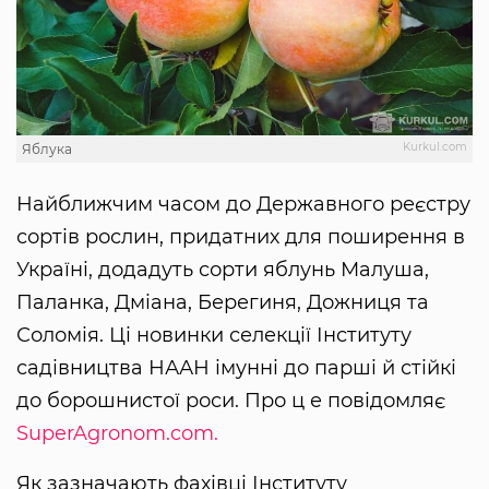
Kurkul.com
Яблука
Найближчим часом до Державного реєстру
сортів рослин, придатних для поширення в
Україні, додадуть сорти яблунь Малуша,
Паланка, Дміана, Берегиня, Дожниця та
Соломія. Ці новинки селекції Інституту
садівництва НААН імунні до парші й стійкі
до борошнистої роси. Про ц е повідомляє
SuperAgronom.com.
Як зазначають фахівці Інституту