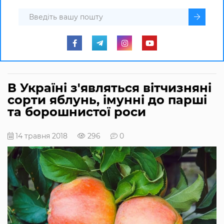
В Україні з'являться вітчизняні
сорти яблунь, імунні до парші
та борошнистої роси
14 травня 2018
296
0