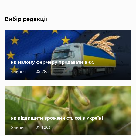
Вибір редакції
Як малому фермеру продавати в ЄС
3 липня
785
Як підвищити врожайність сої в Україні
6 липня
1 263