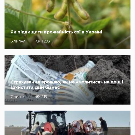
Як підвищити врожайність сої в Україні
6 липня
1 293
Страхування врожаю, як не «молитися» на дощ і
захистити свій бізнес
7 липня
519