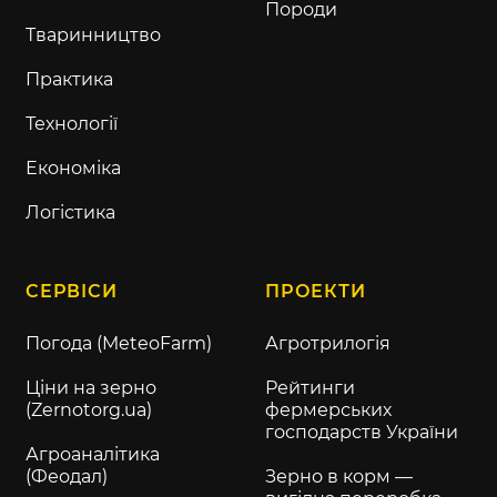
Породи
Тваринництво
Практика
Технології
Економіка
Логістика
СЕРВІСИ
ПРОЕКТИ
Погода (MeteoFarm)
Агротрилогія
Ціни на зерно
Рейтинги
(Zernotorg.ua)
фермерських
господарств України
Агроаналітика
(Феодал)
Зерно в корм —