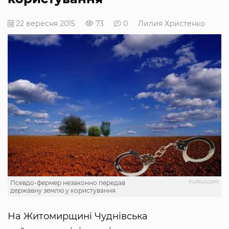
22 вересня 2015
73
0
Лилия Христенко
Кurkul.com
Псевдо-фермер незаконно передав
державну землю у користування
На Житомирщині Чуднівська