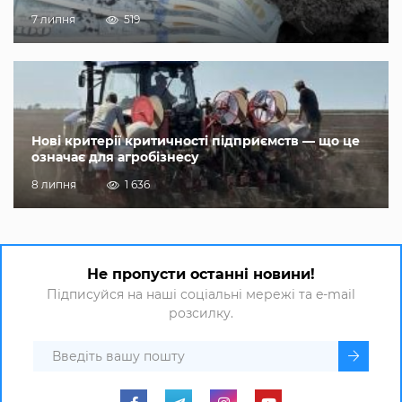
7 липня
519
Нові критерії критичності підприємств — що це
означає для агробізнесу
8 липня
1 636
Не пропусти останні новини!
Підписуйся на наші соціальні мережі та e-mail
розсилку.