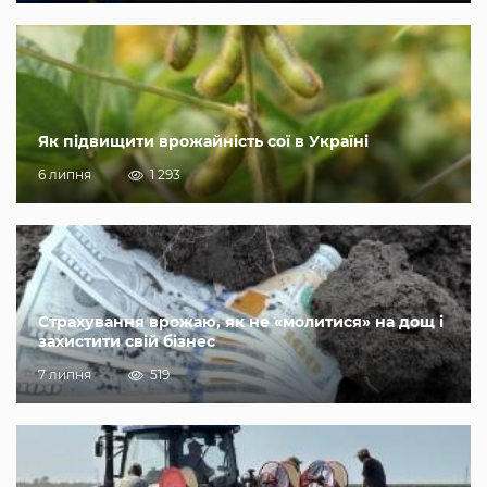
Як підвищити врожайність сої в Україні
6 липня
1 293
Страхування врожаю, як не «молитися» на дощ і
захистити свій бізнес
7 липня
519