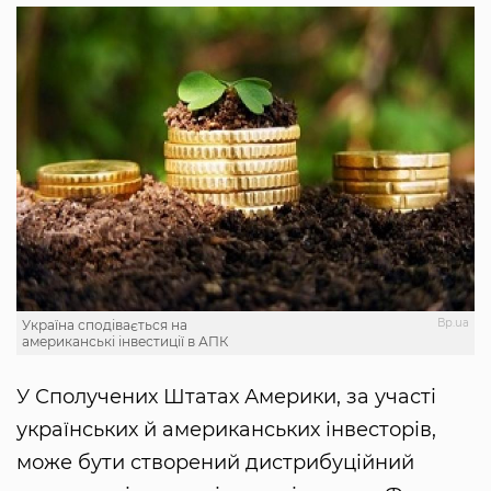
Вp.ua
Україна сподівається на
американські інвестиції в АПК
У Сполучених Штатах Америки, за участі
українських й американських інвесторів,
може бути створений дистрибуційний