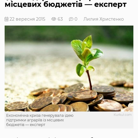
місцевих бюджетів — експерт
22 вересня 2015
63
0
Лилия Христенко
Кurkul.com
Економічна криза генерувала ідею
підтримки аграріїв із місцевих
бюджетів — експерт