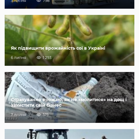
3 липня
798
Як підвищити врожайність сої в Україні
6 липня
1 293
Страхування врожаю, як не «молитися» на дощ і
захистити свій бізнес
7 липня
519