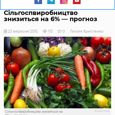
Сільгоспвиробництво
знизиться на 6% — прогноз
22 вересня 2015
113
0
Лилия Христенко
Кurkul.com
Сільгоспвиробництво знизиться на