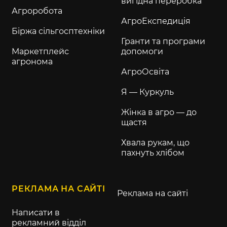
вигідна переробка
Агроробота
АгроЕкспедиція
Біржа сільгосптехніки
Гранти та програми
Маркетплейс
допомоги
агронома
АгроОсвіта
Я — Куркуль
Жінка в агро — до
щастя
Хвала рукам, що
пахнуть хлібом
РЕКЛАМА НА САЙТІ
Реклама на сайті
Написати в
рекламний відділ