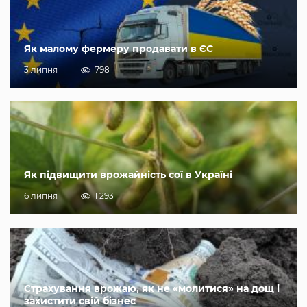
Як малому фермеру продавати в ЄС
3 липня
798
Як підвищити врожайність сої в Україні
6 липня
1 293
Страхування врожаю, як не «молитися» на дощ і
захистити свій бізнес