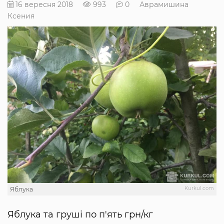
16 вересня 2018
993
0
Аврамишина
Ксения
Kurkul.com
Яблука
Яблука та груші по п'ять грн/кг