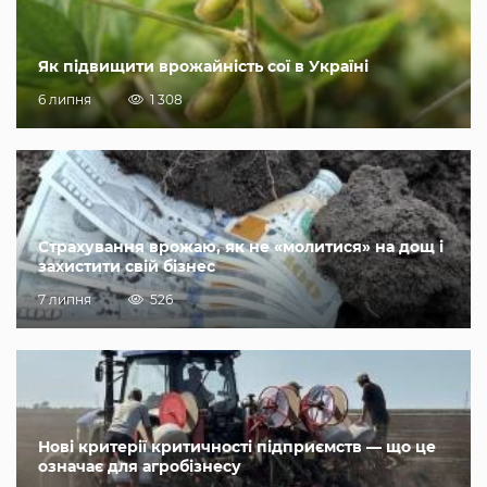
Як підвищити врожайність сої в Україні
6 липня
1 308
Страхування врожаю, як не «молитися» на дощ і
захистити свій бізнес
7 липня
526
Нові критерії критичності підприємств — що це
означає для агробізнесу