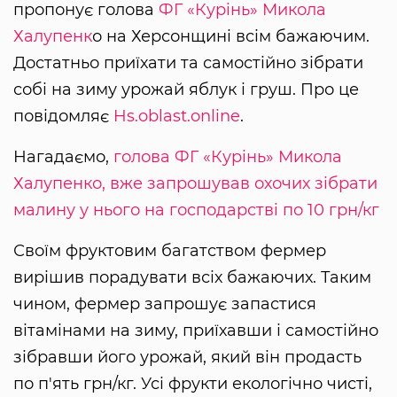
пропонує голова
ФГ «Курінь»
Микола
Халупенк
о на Херсонщині всім бажаючим.
Достатньо приїхати та самостійно зібрати
собі на зиму урожай яблук і груш. Про це
повідомляє
Hs.oblast.online
.
Нагадаємо,
голова ФГ «Курінь» Микола
Халупенко, вже запрошував охочих зібрати
малину у нього на господарстві по 10 грн/кг
Своїм фруктовим багатством фермер
вирішив порадувати всіх бажаючих. Таким
чином, фермер запрошує запастися
вітамінами на зиму, приїхавши і самостійно
зібравши його урожай, який він продасть
по п'ять грн/кг. Усі фрукти екологічно чисті,