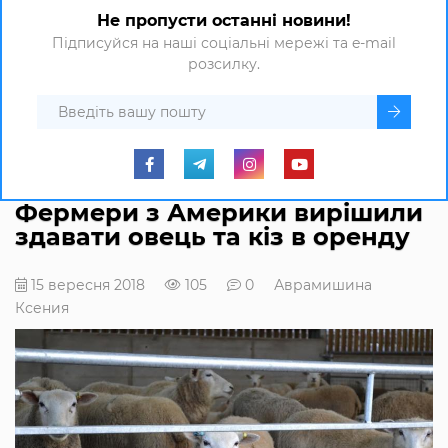
Не пропусти останні новини!
Підписуйся на наші соціальні мережі та e-mail
розсилку.
Фермери з Америки вирішили
здавати овець та кіз в оренду
15 вересня 2018
105
0
Аврамишина
Ксения