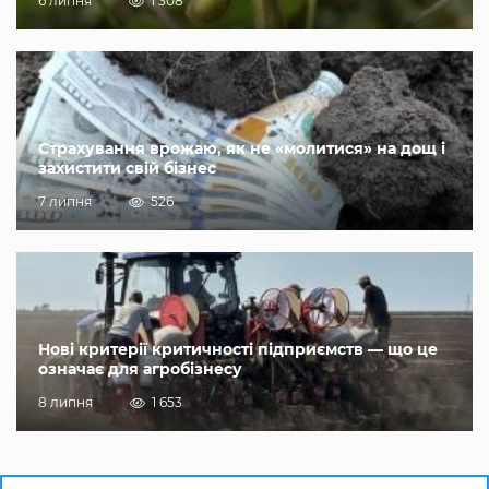
6 липня
1 308
Страхування врожаю, як не «молитися» на дощ і
захистити свій бізнес
7 липня
526
Нові критерії критичності підприємств — що це
означає для агробізнесу
8 липня
1 653