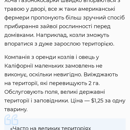
Хоча газонокосарки швидко впораються з
травою у дворі, все ж таки американські
фермери пропонують більш зручний спосіб
прибирання зайвої рослинності перед
домівками. Наприклад, козли зможуть
впоратися з дуже зарослою територією.
Компанія з оренди козлів і овець у
Каліфорнії маленьких замовлень не
виконує, оскільки невигідно. Виїжджають
на території, які перевищують 2 га.
Обслуговують поля, великі державні
території і заповідники. Ціна — $1,25 за одну
тварину.
«Часто на великих територіях