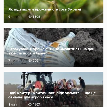
Як підвищити врожайність сої в Україні
6 липня
1 308
Страхування врожаю, як не «молитися» на дощ і
захистити свій бізнес
7 липня
526
Нові критерії критичності підприємств — що це
означає для агробізнесу
8 липня
1 653