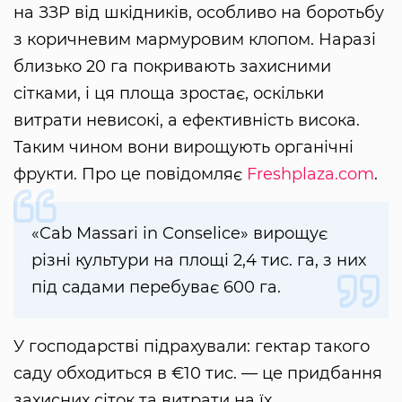
на ЗЗР від шкідників, особливо на боротьбу
з коричневим мармуровим клопом. Наразі
близько 20 га покривають захисними
сітками, і ця площа зростає, оскільки
витрати невисокі, а ефективність висока.
Таким чином вони вирощують органічні
фрукти. Про це повідомляє
Freshplaza.com
.
«Cab Massari in Conselice» вирощує
різні культури на площі 2,4 тис. га, з них
під садами перебуває 600 га.
У господарстві підрахували: гектар такого
саду обходиться в €10 тис. — це придбання
захисних сіток та витрати на їх