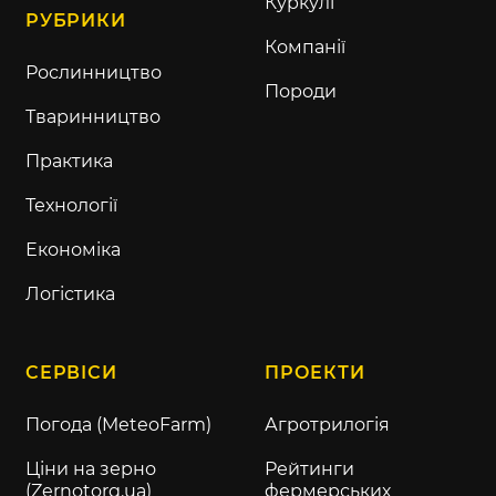
Куркулі
РУБРИКИ
Компанії
Рослинництво
Породи
Тваринництво
Практика
Технології
Економіка
Логістика
СЕРВІСИ
ПРОЕКТИ
Погода (MeteoFarm)
Агротрилогія
Ціни на зерно
Рейтинги
(Zernotorg.ua)
фермерських