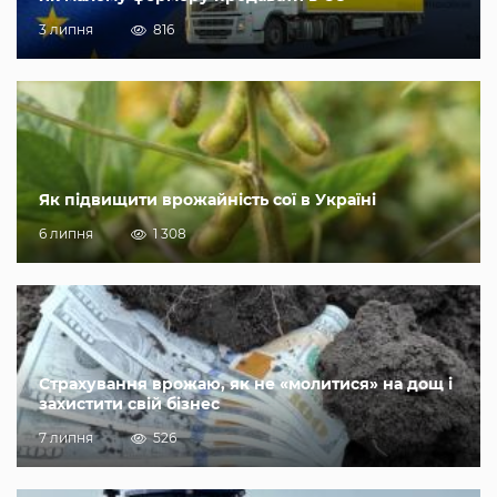
3 липня
816
Як підвищити врожайність сої в Україні
6 липня
1 308
Страхування врожаю, як не «молитися» на дощ і
захистити свій бізнес
7 липня
526