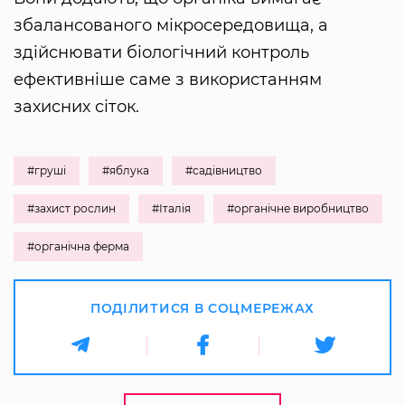
збалансованого мікросередовища, а
здійснювати біологічний контроль
ефективніше саме з використанням
захисних сіток.
#груші
#яблука
#садівництво
#захист рослин
#Італія
#органічне виробництво
#органічна ферма
ПОДІЛИТИСЯ В СОЦМЕРЕЖАХ