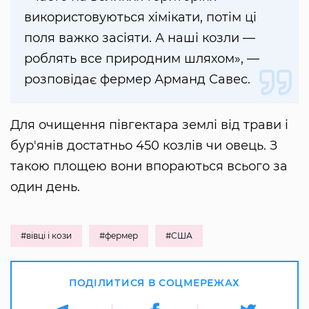
використовуються хімікати, потім ці
поля важко засіяти. А наші козли —
роблять все природним шляхом», —
розповідає фермер Арманд Савес.
Для очищення півгектара землі від трави і
бур'янів достатньо 450 козлів чи овець. З
такою площею вони впораються всього за
один день.
#вівці і кози
#фермер
#США
ПОДІЛИТИСЯ В СОЦМЕРЕЖАХ