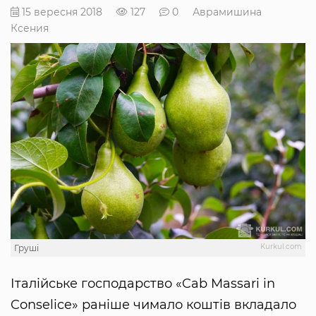
15 вересня 2018
127
0
Аврамишина
Ксения
Kurkul.com
Груші
Італійське господарство «Cab Massari in
Conselice» раніше чимало коштів вкладало