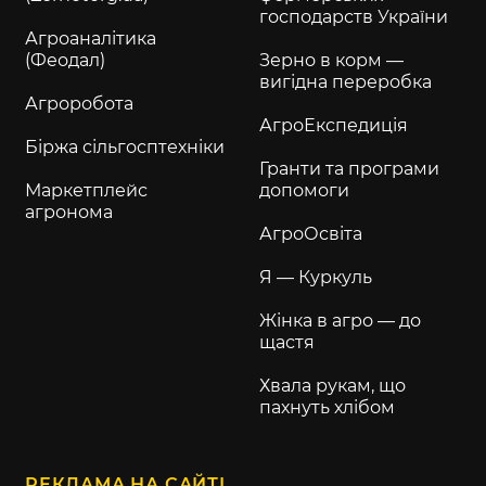
господарств України
Агроаналітика
(Феодал)
Зерно в корм —
вигідна переробка
Агроробота
АгроЕкспедиція
Біржа сільгосптехніки
Гранти та програми
Маркетплейс
допомоги
агронома
АгроОсвіта
Я — Куркуль
Жінка в агро — до
щастя
Хвала рукам, що
пахнуть хлібом
РЕКЛАМА НА САЙТІ