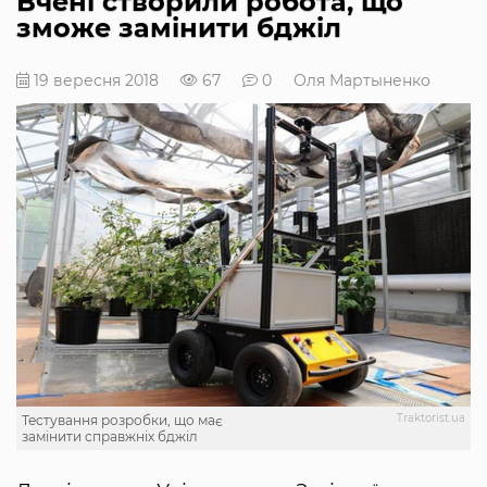
Вчені створили робота, що
зможе замінити бджіл
19 вересня 2018
67
0
Оля Мартыненко
Traktorist.ua
Тестування розробки, що має
замінити справжніх бджіл