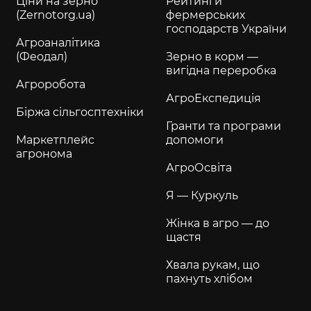
Ціни на зерно
Рейтинги
(Zernotorg.ua)
фермерських
господарств України
Агроаналітика
(Феодал)
Зерно в корм —
вигідна переробка
Агроробота
АгроЕкспедиція
Біржа сільгосптехніки
Гранти та програми
Маркетплейс
допомоги
агронома
АгроОсвіта
Я — Куркуль
Жінка в агро — до
щастя
Хвала рукам, що
пахнуть хлібом