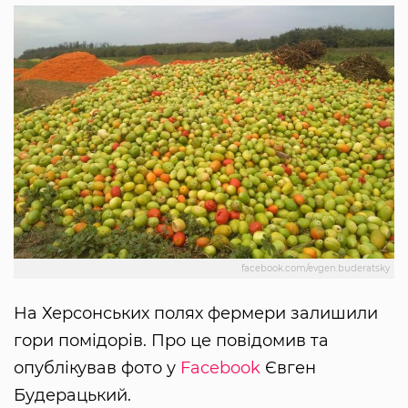
facebook.com/evgen.buderatsky
На Херсонських полях фермери залишили
гори помідорів. Про це повідомив та
опублікував фото у
Facebook
Євген
Будерацький.