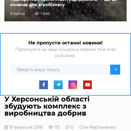
означає для агробізнесу
8 липня
1 646
Не пропусти останні новини!
Підписуйся на наші соціальні мережі та e-mail
розсилку.
У Херсонській області
збудують комплекс з
виробництва добрив
19 вересня 2018
115
0
Оля Мартыненко