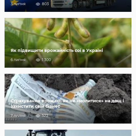
3 липня
803
Як підвищити врожайність сої в Україні
6 липня
1 300
Страхування врожаю, як не «молитися» на дощ і
захистити свій бізнес
7 липня
522