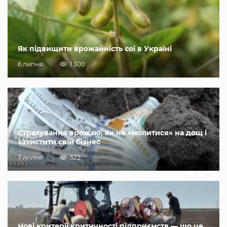
Як підвищити врожайність сої в Україні
6 липня
1 300
Страхування врожаю, як не «молитися» на дощ і
захистити свій бізнес
7 липня
522
Нові критерії критичності підприємств — що це