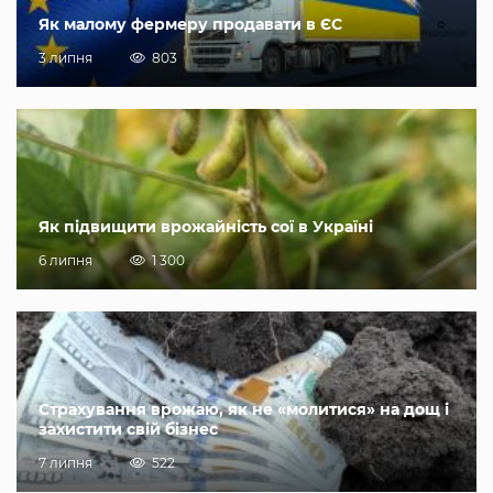
Як малому фермеру продавати в ЄС
3 липня
803
Як підвищити врожайність сої в Україні
6 липня
1 300
Страхування врожаю, як не «молитися» на дощ і
захистити свій бізнес
7 липня
522