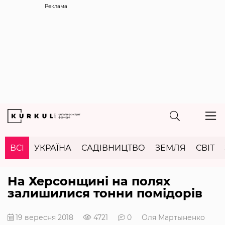
Реклама
ВСІ
УКРАЇНА
САДІВНИЦТВО
ЗЕМЛЯ
СВІТ
На Херсонщині на полях
залишилися тонни помідорів
19 вересня 2018
4721
0
Оля Мартыненко