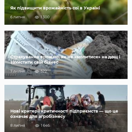
Як підвищити врожайність сої в Україні
6 липня
1 300
Страхування врожаю, як не «молитися» на дощ і
захистити свій бізнес
7 липня
522
Нові критерії критичності підприємств — що це
означає для агробізнесу
8 липня
1 646