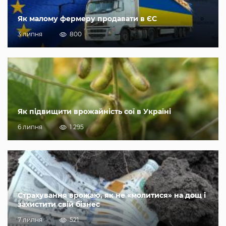
Як малому фермеру продавати в ЄС
3 липня
800
Як підвищити врожайність сої в Україні
6 липня
1 295
Страхування врожаю, як не «молитися» на дощ і
захистити свій бізнес
7 липня
521