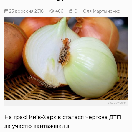
25 вересня 2018
466
0
Оля Мартыненко
pixabay.com
На трасі Київ-Харків сталася чергова ДТП
за участю вантажівки з