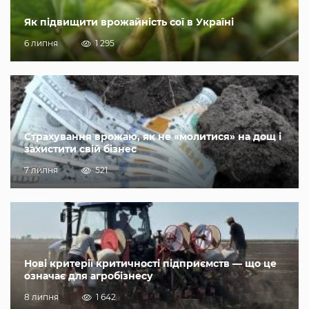
Як підвищити врожайність сої в Україні
6 липня
1 295
Страхування врожаю, як не «молитися» на дощ і
захистити свій бізнес
7 липня
521
Нові критерії критичності підприємств — що це
означає для агробізнесу
8 липня
1 642