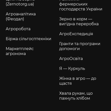
(Zernotorg.ua)
фермерських
господарств України
Агроаналітика
(Феодал)
Зерно в корм —
вигідна переробка
Агроробота
АгроЕкспедиція
Біржа сільгосптехніки
Гранти та програми
Маркетплейс
допомоги
агронома
АгроОсвіта
Я — Куркуль
Жінка в агро — до
щастя
Хвала рукам, що
пахнуть хлібом