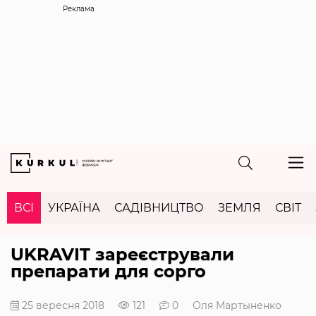
Реклама
ВСІ
УКРАЇНА
САДІВНИЦТВО
ЗЕМЛЯ
СВІТ
UKRAVIT зареєстрували
препарати для сорго
25 вересня 2018
121
0
Оля Мартыненко