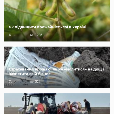
Як підвищити врожайність сої в Україні
6 липня
1 295
Страхування врожаю, як не «молитися» на дощ і
захистити свій бізнес
7 липня
521