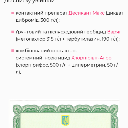
До списку увійшли:
контактний препарат
Десикант Макс
(дикват
дибромід, 300 г/л);
ґрунтовий та післясходовий гербіцид
Варяг
(метолахлор 315 г/л + тербутилазин, 190 г/л);
комбінований контактно-
системний інсектицид
Хлорпірівіт-Агро
(хлорпірифос, 500 г/л + циперметрин, 50 г/
л).