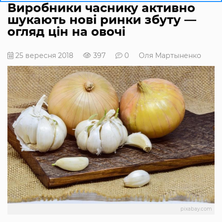
Виробники часнику активно
шукають нові ринки збуту —
огляд цін на овочі
25 вересня 2018
397
0
Оля Мартыненко
pixabay.com