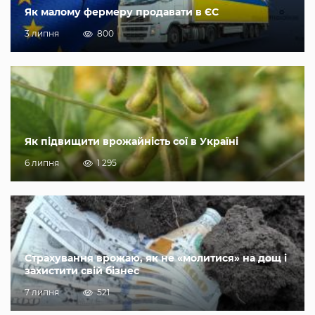
Як малому фермеру продавати в ЄС
3 липня
800
Як підвищити врожайність сої в Україні
6 липня
1 295
Страхування врожаю, як не «молитися» на дощ і
захистити свій бізнес
7 липня
521