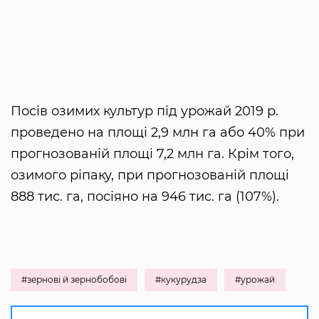
Посів озимих культур під урожай 2019 р.
проведено на площі 2,9 млн га або 40% при
прогнозованій площі 7,2 млн га. Крім того,
озимого ріпаку, при прогнозованій площі
888 тис. га, посіяно на 946 тис. га (107%).
#зернові й зернобобові
#кукурудза
#урожай