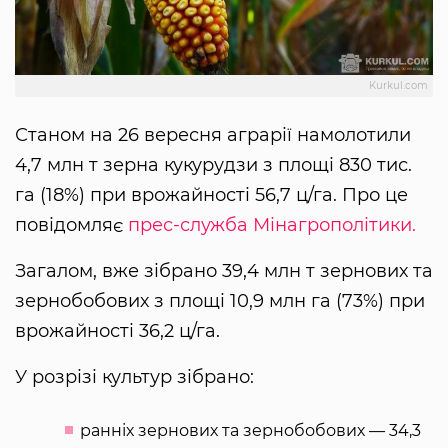
Kurkul.com
Станом на 26 вересня аграрії намолотили
4,7 млн т зерна кукурудзи з площі 830 тис.
га (18%) при врожайності 56,7 ц/га. Про це
повідомляє
прес-служба Мінагрополітики.
Загалом, вже зібрано 39,4 млн т зернових та
зернобобових з площі 10,9 млн га (73%) при
врожайності 36,2 ц/га.
У розрізі культур зібрано:
ранніх зернових та зернобобових — 34,3