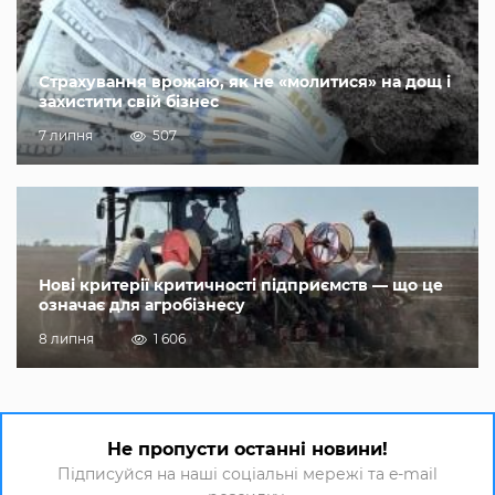
Страхування врожаю, як не «молитися» на дощ і
захистити свій бізнес
7 липня
507
Нові критерії критичності підприємств — що це
означає для агробізнесу
8 липня
1 606
Не пропусти останні новини!
Підписуйся на наші соціальні мережі та e-mail