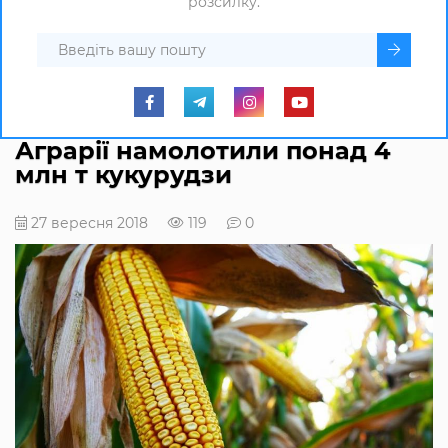
розсилку.
Аграрії намолотили понад 4
млн т кукурудзи
27 вересня 2018
119
0