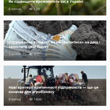
Як підвищити врожайність сої в Україні
6 липня
1 261
Страхування врожаю, як не «молитися» на дощ і
захистити свій бізнес
7 липня
507
Нові критерії критичності підприємств — що це
означає для агробізнесу
8 липня
1 606