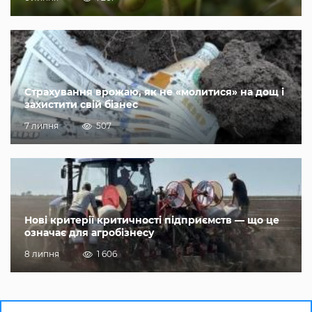
Страхування врожаю, як не «молитися» на дощ і
захистити свій бізнес
7 липня
507
Нові критерії критичності підприємств — що це
означає для агробізнесу
8 липня
1 606