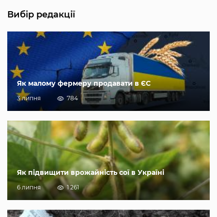
Вибір редакції
Як малому фермеру продавати в ЄС
3 липня
784
Як підвищити врожайність сої в Україні
6 липня
1 261