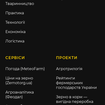
Тваринництво
Практика
Технології
Економіка
Логістика
СЕРВІСИ
ПРОЕКТИ
Погода (MeteoFarm)
Агротрилогія
Ціни на зерно
Рейтинги
(Zernotorg.ua)
фермерських
господарств України
Агроаналітика
(Феодал)
Зерно в корм —
вигідна переробка