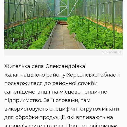
Superdom.ua
Жителька села Олександрівка
Каланчацького району Херсонської області
поскаржилася до районної служби
санепідемстанції на місцеве тепличне
підприємство. За її словами, там
використовують специфічні отрутохімікати
для обробки продукції, які впливають на
здоров’я жителів села. Про це повідомляє