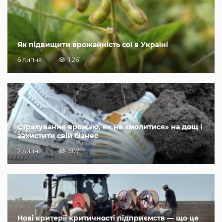
Як підвищити врожайність сої в Україні
6 липня
1 261
Страхування врожаю, як не «молитися» на дощ і
захистити свій бізнес
7 липня
507
Нові критерії критичності підприємств — що це