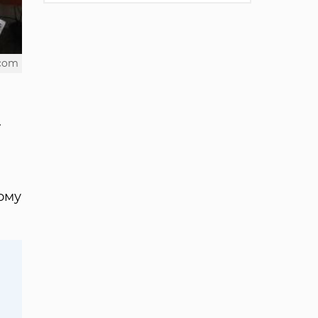
.com
.
ному