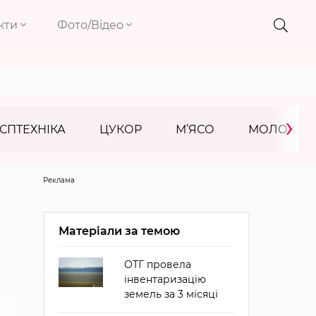
кти
Фото/Відео
›
СПТЕХНІКА
ЦУКОР
М’ЯСО
МОЛОКО
Реклама
Матеріали за темою
ОТГ провела
інвентаризацію
земель за 3 місяці