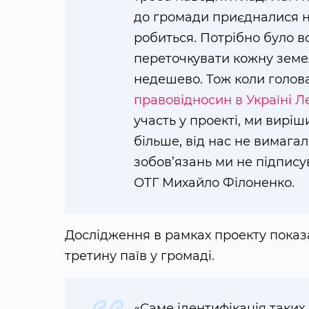
до громади приєдналися но
робиться. Потрібно було в
переточкувати кожну земел
недешево. Тож коли голова
правовідносин в Україні
Л
участь у проекті, ми вирі
більше, від нас не вимага
зобов’язань ми не підпису
ОТГ Михайло Філоненко.
Дослідження в рамках проекту показа
третину паїв у громаді.
«Саме ідентифікація таких 