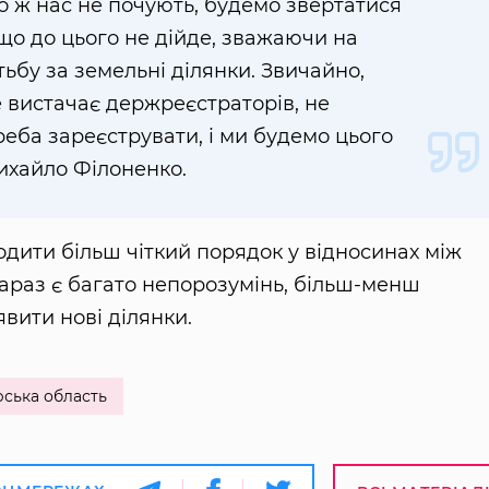
що ж нас не почують, будемо звертатися
 що до цього не дійде, зважаючи на
тьбу за земельні ділянки. Звичайно,
е вистачає держреєстраторів, не
реба зареєструвати, і ми будемо цього
ихайло Філоненко.
одити більш чіткий порядок у відносинах між
зараз є багато непорозумінь, більш-менш
явити нові ділянки.
ська область