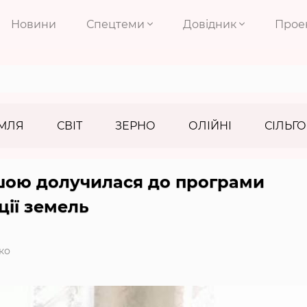
Новини
Спецтеми
Довідник
Прое
МЛЯ
СВІТ
ЗЕРНО
ОЛІЙНІ
СІЛЬГО
шою долучилася до програми
ції земель
ко