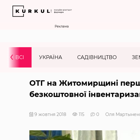
Реклама
‹
ВСІ
УКРАЇНА
САДІВНИЦТВО
ЗЕ
ОТГ на Житомирщині пер
безкоштовної інвентариза
9 жовтня 2018
115
0
Оля Мартынен