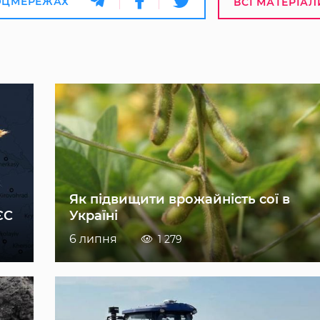
ОЦМЕРЕЖАХ
ВСІ МАТЕРІАЛ
Як підвищити врожайність сої в
ЄС
Україні
6 липня
1 279