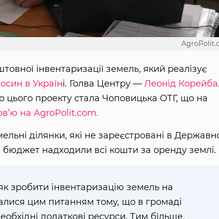
AgroPolit
оштовної інвентаризації земель, який реалізує
осин в Україн
і. Голва Центру —
Леонід Корейба
цього проекту стала Чоповицька ОТГ, що на
рв’ю на AgroPolit.com.
мельні ділянки, які не зареєстровані в Держав
 бюджет надходили всі кошти за оренду землі.
як зробити інвентаризацію земель на
валися цим питанням тому, що в громаді
еобхідні додаткові ресурси. Тим більше,