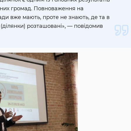
наних громад. Повноваження на
ди вже мають, проте не знають, де та в
и (ділянки) розташовані», — повідомив