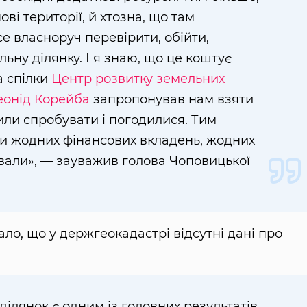
ві території, й хтозна, що там
се власноруч перевірити, обійти,
ьну ділянку. І я знаю, що це коштує
 спілки
Центр розвитку земельних
еонід Корейба
запропонував нам взяти
шили спробувати і погодилися. Тим
ли жодних фінансових вкладень, жодних
вали», — зауважив голова Чоповицької
ло, що у держгеокадастрі відсутні дані про
ділянок є одним із головних результатів