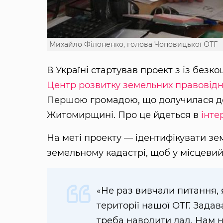
Михайло Філоненко, голова Чоповицької ОТГ
В Україні стартував проект з із безк
Центр розвитку земельних правовідн
Першою громадою, що долучилася до 
Житомирщині. Про це йдеться в
інте
На меті проекту — ідентифікувати зе
земельному кадастрі, щоб у місцевий
«Не раз вивчали питання, 
території нашої ОТГ. Зада
треба наводити лад. Нам н