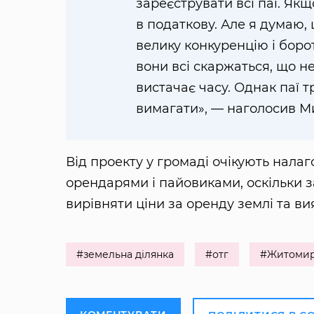
зареєструвати всі паї. Як
в податкову. Але я думаю,
велику конкуренцію і боро
вони всі скаржаться, що н
вистачає часу. Однак паї т
вимагати», — наголосив М
Від проекту у громаді очікують налаг
орендарями і пайовиками, оскільки 
вирівняти ціни за оренду землі та ви
#земельна ділянка
#отг
#Житомир