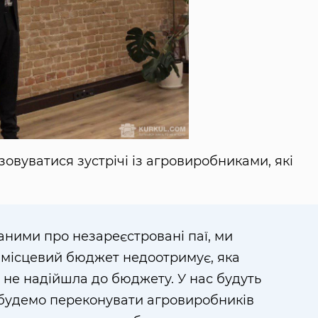
зовуватися зустрічі із агровиробниками, які
даними про незареєстровані паї, ми
в місцевий бюджет недоотримує, яка
не надійшла до бюджету. У нас будуть
 будемо переконувати агровиробників