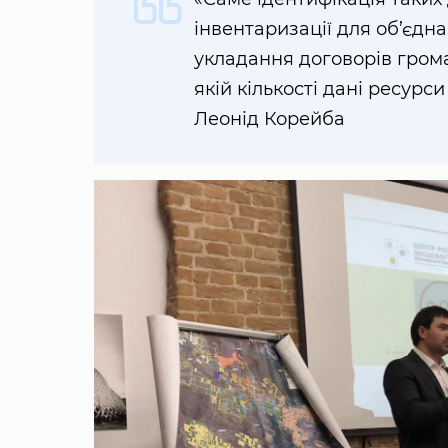
інвентаризації для об’єд
укладання договорів грома
якій кількості дані ресурс
Леонід Корейба