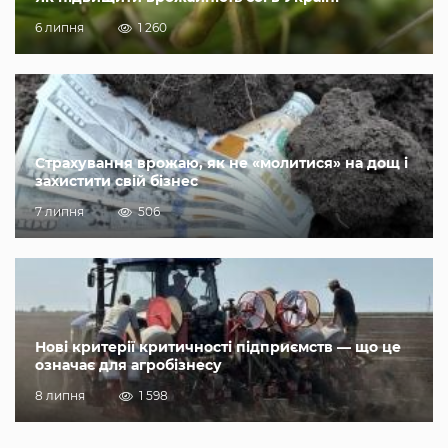
6 липня
1 260
Страхування врожаю, як не «молитися» на дощ і
захистити свій бізнес
7 липня
506
Нові критерії критичності підприємств — що це
означає для агробізнесу
8 липня
1 598