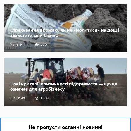
Страхування врожаю, як не «молитися» на дощ і
захистити свій бізнес
7 липня
506
Нові критерії критичності підприємств — що це
означає для агробізнесу
8 липня
1 598
Не пропусти останні новини!