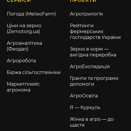
СЕРВІСИ
ПРОЕКТИ
Погода (MeteoFarm)
Агротрилогія
Ціни на зерно
Рейтинги
(Zernotorg.ua)
фермерських
господарств України
Агроаналітика
(Феодал)
Зерно в корм —
вигідна переробка
Агроробота
АгроЕкспедиція
Біржа сільгосптехніки
Гранти та програми
Маркетплейс
допомоги
агронома
АгроОсвіта
Я — Куркуль
Жінка в агро — до
щастя