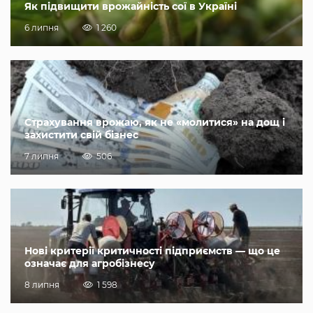
Як підвищити врожайність сої в Україні
6 липня
1 260
Страхування врожаю, як не «молитися» на дощ і
захистити свій бізнес
7 липня
506
Нові критерії критичності підприємств — що це
означає для агробізнесу
8 липня
1 598