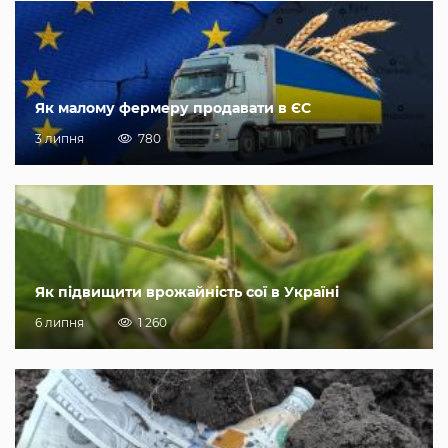
Як малому фермеру продавати в ЄС
3 липня
780
Як підвищити врожайність сої в Україні
6 липня
1 260