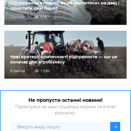
Страхування врожаю, як не «молитися» на дощ і
захистити свій бізнес
7 липня
506
Нові критерії критичності підприємств — що це
означає для агробізнесу
8 липня
1 598
Не пропусти останні новини!
Підписуйся на наші соціальні мережі та e-mail
розсилку.