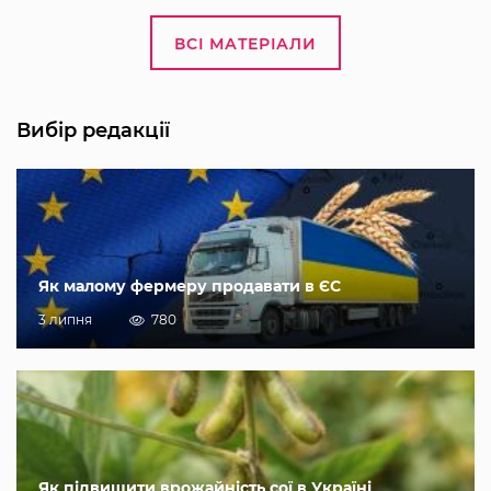
ВСІ МАТЕРІАЛИ
Вибір редакції
Як малому фермеру продавати в ЄС
3 липня
780
Як підвищити врожайність сої в Україні