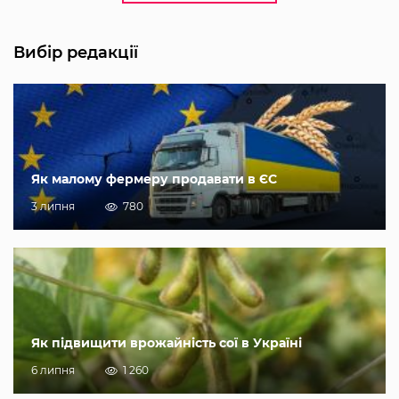
Вибір редакції
Як малому фермеру продавати в ЄС
3 липня
780
Як підвищити врожайність сої в Україні
6 липня
1 260