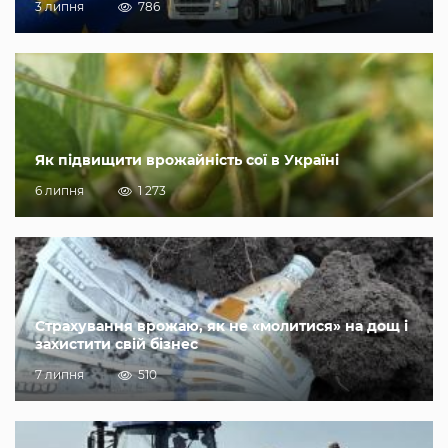
3 липня
786
Як підвищити врожайність сої в Україні
6 липня
1 273
Страхування врожаю, як не «молитися» на дощ і
захистити свій бізнес
7 липня
510