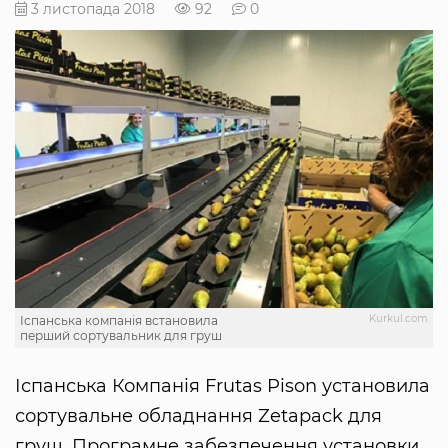
3 листопада 2018
92
0
Kurkul.com
Іспанська компанія встановила
перший сортувальник для груш
Іспанська Компанія Frutas Pison установила
сортувальне обладнання Zetapack для
груш. Програмне забезпечення установки