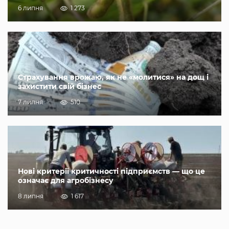
6 липня
1 273
Страхування врожаю, як не «молитися» на дощ і
захистити свій бізнес
7 липня
510
Нові критерії критичності підприємств — що це
означає для агробізнесу
8 липня
1 617