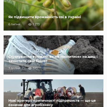
Як підвищити врожайність сої в Україні
6 липня
1 273
Страхування врожаю, як не «молитися» на дощ і
захистити свій бізнес
7 липня
510
Нові критерії критичності підприємств — що це
означає для агробізнесу