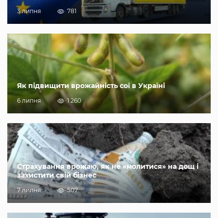
3 липня
781
Як підвищити врожайність сої в Україні
6 липня
1 260
Страхування врожаю, як не «молитися» на дощ і
захистити свій бізнес
7 липня
507