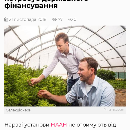
фінансування
21 листопада 2018
77
0
Pinterest.com
Селекціонери
Наразі установи
НААН
не отримують від