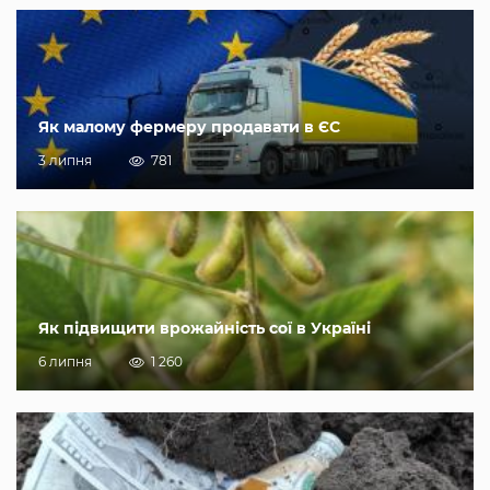
Як малому фермеру продавати в ЄС
3 липня
781
Як підвищити врожайність сої в Україні
6 липня
1 260