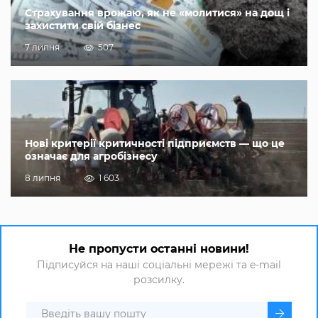
Страхування врожаю, як не «молитися» на дощ і
захистити свій бізнес
7 липня
507
Нові критерії критичності підприємств — що це
означає для агробізнесу
8 липня
1 603
Не пропусти останні новини!
Підписуйся на наші соціальні мережі та e-mail
розсилку.