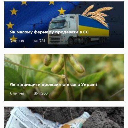
Як малому фермеру продавати в ЄС
3 липня
781
Як підвищити врожайність сої в Україні
6 липня
1 260