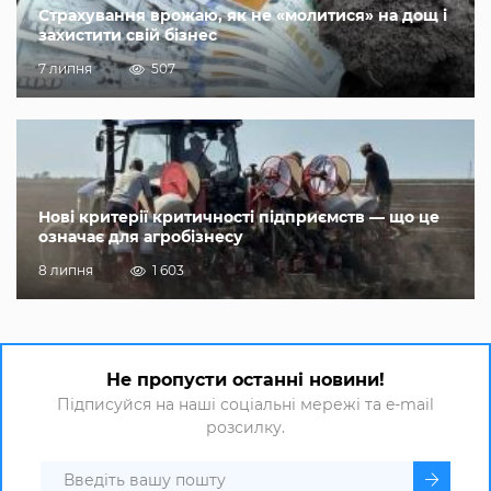
Страхування врожаю, як не «молитися» на дощ і
захистити свій бізнес
7 липня
507
Нові критерії критичності підприємств — що це
означає для агробізнесу
8 липня
1 603
Не пропусти останні новини!
Підписуйся на наші соціальні мережі та e-mail
розсилку.