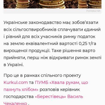
Politeka.net
Українське законодавство має зобов’язати
всіх сільгоспвиробників сплачувати єдиний
і рівний для всіх учасників ринку податок
на землю еквівалентний вартості 0,25 т/га
вирощеної продукції. Таке рішення варто
прийняти, перш ніж відкривати ринок землі
в Україні.
Про це в рамках спільного проекту
Kurkul.com
та
ПУМБ
«Хвала рукам, що
пахнуть хлібом»
розповів керівник
господарства
«Берестівець»
Василь
Чекаленко
.