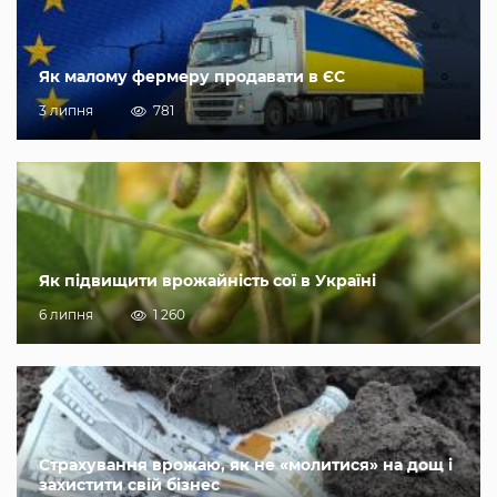
Як малому фермеру продавати в ЄС
3 липня
781
Як підвищити врожайність сої в Україні
6 липня
1 260
Страхування врожаю, як не «молитися» на дощ і
захистити свій бізнес