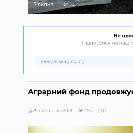
7 липня
502
Не про
Підписуйся на наші с
Аграрний фонд продовжує
29 листопада 2018
465
0