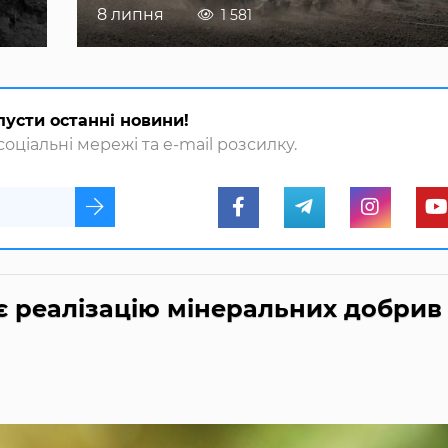
8 липня
1 581
пусти останні новини!
оціальні мережі та e-mail розсилку.
 реалізацію мінеральних добрив