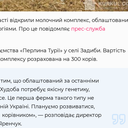
ласті відкрили молочний комплекс, облаштован
гіями. Про це повідомляє
прес-служба
мства «Перлина Турії» у селі Задиби. Вартість
омплексу розрахована на 300 корів.
 тим, що облаштований за останніми
удоба потребує якісну генетику,
 все. Це перша ферма такого типу не
дній Україні. Плануємо розвиватися,
 корівником», — розповідає директор
Яренчук.