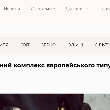
Новини
Спецтеми
Довідник
Прое
МЛЯ
СВІТ
ЗЕРНО
ОЛІЙНІ
СІЛЬГО
ний комплекс європейського тип