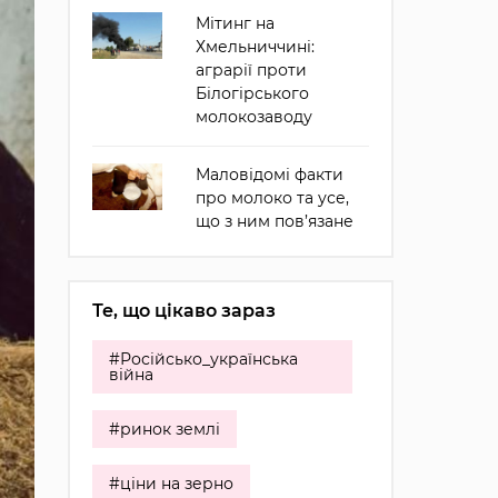
Мітинг на
Хмельниччині:
аграрії проти
Білогірського
молокозаводу
Маловідомі факти
про молоко та усе,
що з ним пов’язане
Те, що цікаво зараз
#Російсько_українська
війна
#ринок землі
#ціни на зерно