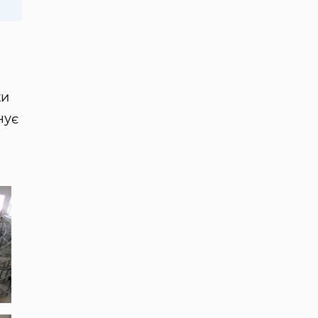
ки
чує