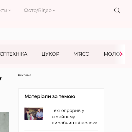
кти
Фото/Відео
›
СПТЕХНІКА
ЦУКОР
М’ЯСО
МОЛОКО
Реклама
у
Матеріали за темою
Технопрорив у
сімейному
виробництві молока