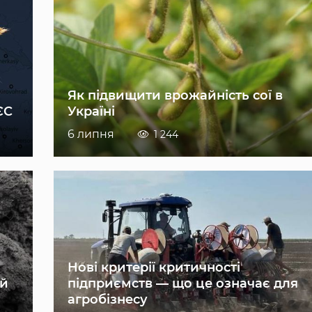
Як підвищити врожайність сої в
ЄС
Україні
6 липня
1 244
Нові критерії критичності
ій
підприємств — що це означає для
агробізнесу