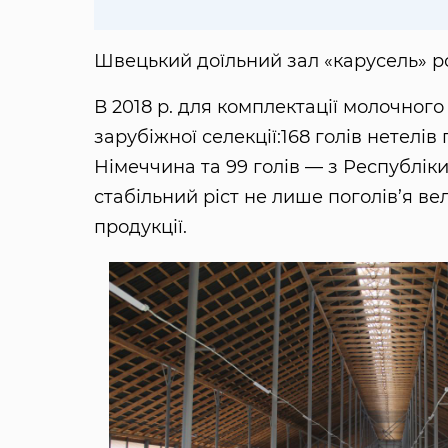
Швецький доїльний зал «карусель» р
В 2018 р. для комплектації молочног
зарубіжної селекції:168 голів нетелі
Німеччина та 99 голів — з Республік
стабільний ріст не лише поголів’я вел
продукції.