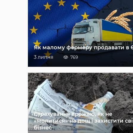
Як малому фермеру продавати в 
3 липня
769
Страхування врожаю, як не
«молитися» на дощ і захистити св
бізнес