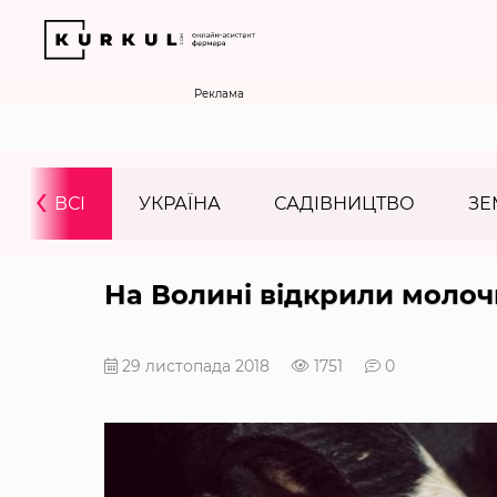
Реклама
‹
ВСІ
УКРАЇНА
САДІВНИЦТВО
ЗЕ
На Волині відкрили молоч
29 листопада 2018
1751
0