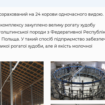
озрахований на 24 корови одночасного видою.
о комплексу закуплено велику рогату худобу
в голштинської породи з Федеративної Республі
и Польща. У такий спосіб підприємство забезпе
икої рогатої худоби, але й якість молочної