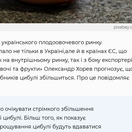
pixabay
 українського плодоовочевого ринку.
ало не тільки в Україні,але й в країнах ЄС, що
на внутрішньому ринку, так і з боку експортері
овочі та фрукти» Олександр Хорев прогнозує, щ
обників цибулі збільшиться. Про це повідомляє
о очікувати стрімкого збільшення
і цибулі. Більш того, як показує
ирощування цибулі будуть вдаватися