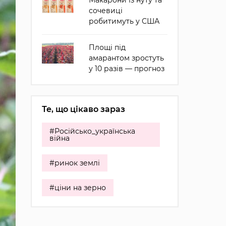
Макарони із нуту та
сочевиці
робитимуть у США
Площі під
амарантом зростуть
у 10 разів — прогноз
Те, що цікаво зараз
#Російсько_українська
війна
#ринок землі
#ціни на зерно