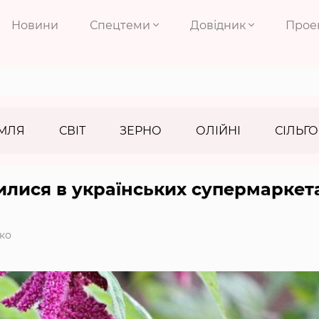
Новини
Спецтеми
Довідник
Прое
МЛЯ
СВІТ
ЗЕРНО
ОЛІЙНІ
СІЛЬГО
илися в українських супермаркет
ко