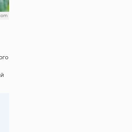
.com
ого
ій