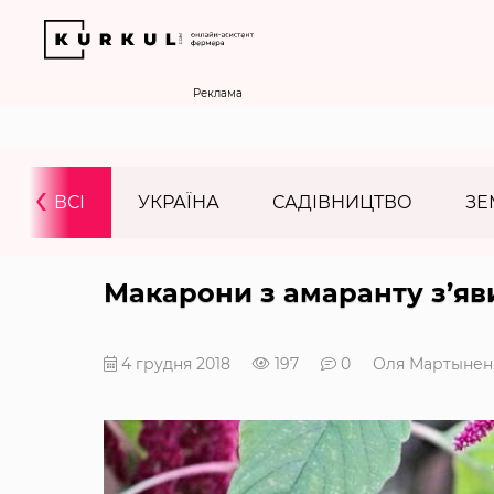
Реклама
‹
ВСІ
УКРАЇНА
САДІВНИЦТВО
ЗЕ
Макарони з амаранту з’яв
4 грудня 2018
197
0
Оля Мартынен