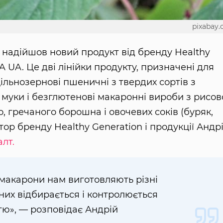
pixabay
 надійшов новий продукт від бренду Healthy
 UA. Це дві лінійки продукту, призначені для
льнозернові пшеничні з твердих сортів з
 муки і безглютенові макаронні вироби з рисов
 гречаного борошна і овочевих соків (буряк,
тор бренду Healthy Generation і продукції Андр
лт.
 макарони нам виготовляють різні
них відбирається і контролюється
тю», — розповідає Андрій