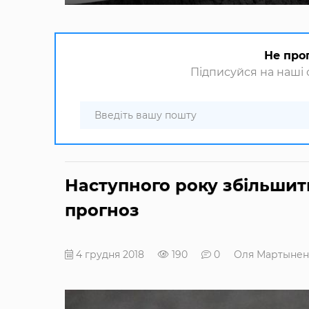
Не про
Підписуйся на наші с
Наступного року збільшить
прогноз
4 грудня 2018
190
0
Оля Мартынен