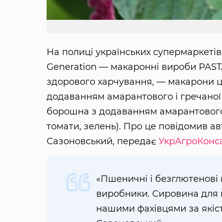
На полиці українських супермаркетів
Generation — макаронні вироби PASTA
здорового харчування, — макарони ці
додаванням амарантового і гречаної
борошна з додаванням амарантового,
томати, зелень). Про це повідомив ав
Сазоновський, передає
УкрАгроКонса
«Пшеничні і безглютенові
виробники. Сировина для 
нашими фахівцями за якіс