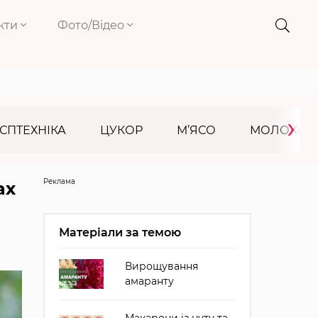
кти
Фото/Відео
›
СПТЕХНІКА
ЦУКОР
М’ЯСО
МОЛОКО
Реклама
ах
Матеріали за темою
Вирощування
амаранту