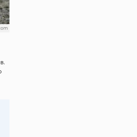
.com
в.
о