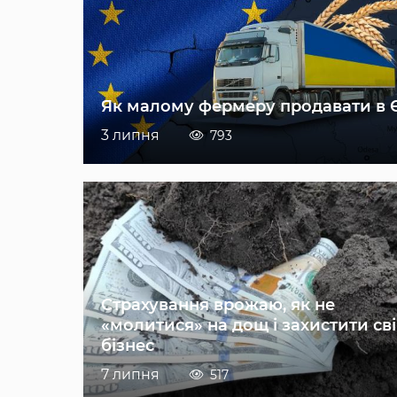
Як малому фермеру продавати в 
3 липня
793
Страхування врожаю, як не
«молитися» на дощ і захистити св
бізнес
7 липня
517