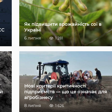
Як підвищити врожайність сої в
ЄС
Україні
6 липня
1 281
Нові критерії критичності
ій
підприємств — що це означає для
агробізнесу
8 липня
1 626