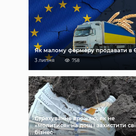
Як малому фермеру продавати в 
3 липня
758
Страхування врожаю, як не
«молитися» на дощ і захистити св
бізнес