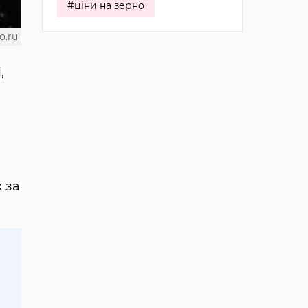
#ціни на зерно
o.ru
,
 за