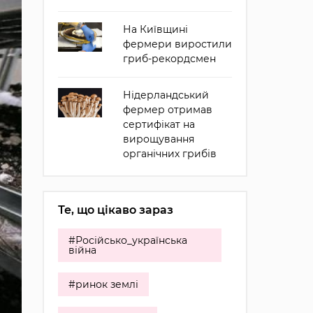
На Київщині
фермери виростили
гриб-рекордсмен
Нідерландський
фермер отримав
сертифікат на
вирощування
органічних грибів
Те, що цікаво зараз
#Російсько_українська
війна
#ринок землі