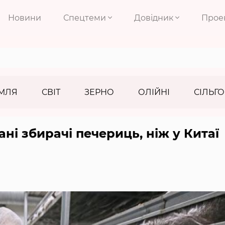
Новини
Спецтеми
Довідник
Прое
МЛЯ
СВІТ
ЗЕРНО
ОЛІЙНІ
СІЛЬГО
ані збирачі печериць, ніж у Китаї