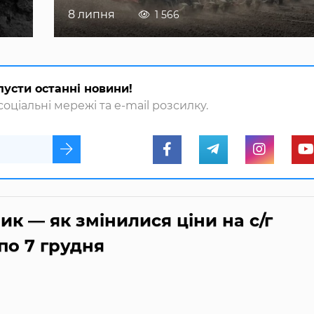
8 липня
1 566
пусти останні новини!
оціальні мережі та e-mail розсилку.
ик ― як змінилися ціни на с/г
по 7 грудня