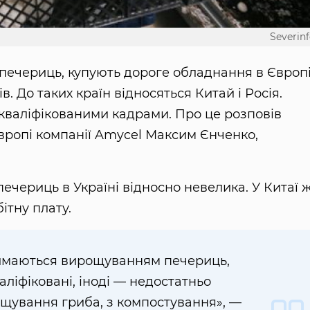
Severinf
печериць, купують дороге обладнання в Європі
. До таких країн відносяться Китай і Росія.
 кваліфікованими кадрами. Про це розповів
вропі компанії Amycel Максим Єнченко,
печериць в Україні відносно невелика. У Китаї ж
ітну плату.
займаються вирощуванням печериць,
валіфіковані, іноді — недостатньо
рощування гриба, з компостування», —