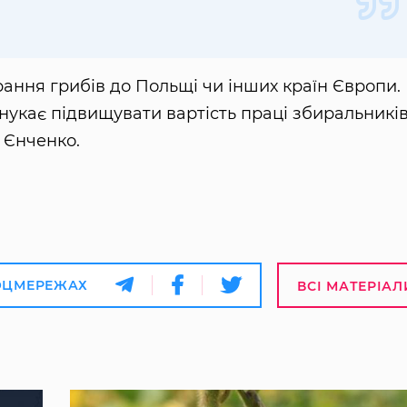
ирання грибів до Польщі чи інших країн Європи.
онукає підвищувати вартість праці збиральникі
 Єнченко.
ОЦМЕРЕЖАХ
ВСІ МАТЕРІАЛ