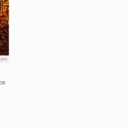
.com
ся