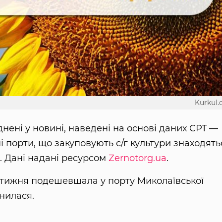
Kurkul
днені у новині, наведені на основі даних CPT —
і порти, що закуповують с/г культури знаходять
х. Дані надані ресурсом
Zernotorg.ua
.
 тижня подешевшала у порту Миколаївської
інилася.