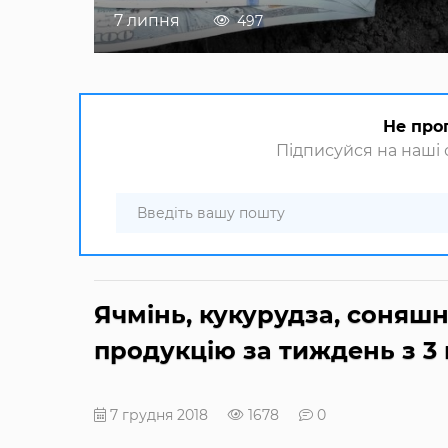
7 липня
497
Не про
Підписуйся на наші с
Ячмінь, кукурудза, соняшн
продукцію за тиждень з 3 
7 грудня 2018
1678
0