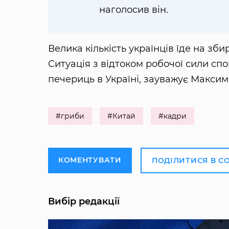
наголосив він.
Велика кількість українців їде на зб
Ситуація з відтоком робочої сили сп
печериць в Україні, зауважує Максим
#гриби
#Китай
#кадри
КОМЕНТУВАТИ
ПОДІЛИТИСЯ В С
Вибір редакції