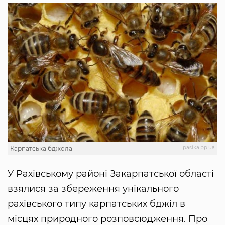
pasika.pp.ua
Карпатська бджола
У Рахівському районі Закарпатської області
взялися за збереження унікального
рахівського типу карпатських бджіл в
місцях природного розповсюдження. Про