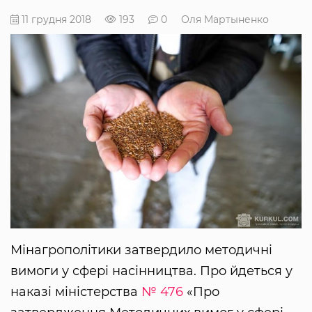
11 грудня 2018
193
0
Оля Мартыненко
Мінагрополітики затвердило методичні
вимоги у сфері насінництва. Про йдеться у
наказі міністерства
№ 476
«Про