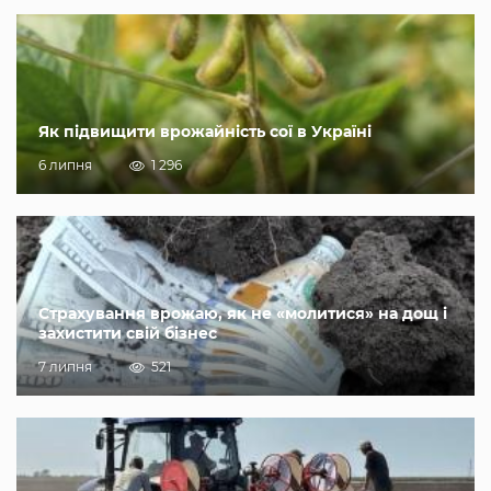
Як підвищити врожайність сої в Україні
6 липня
1 296
Страхування врожаю, як не «молитися» на дощ і
захистити свій бізнес
7 липня
521