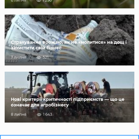
6 липня
1 296
Страхування врожаю, як не «молитися» на дощ і
захистити свій бізнес
7 липня
521
Нові критерії критичності підприємств — що це
означає для агробізнесу
8 липня
1 643