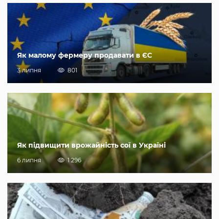
Як малому фермеру продавати в ЄС
3 липня
801
Як підвищити врожайність сої в Україні
6 липня
1 296