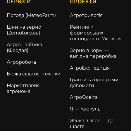
СЕРВІСИ
ПРОЕКТИ
Погода (MeteoFarm)
Агротрилогія
Ціни на зерно
Рейтинги
(Zernotorg.ua)
фермерських
господарств України
Агроаналітика
(Феодал)
Зерно в корм —
вигідна переробка
Агроробота
АгроЕкспедиція
Біржа сільгосптехніки
Гранти та програми
Маркетплейс
допомоги
агронома
АгроОсвіта
Я — Куркуль
Жінка в агро — до
щастя