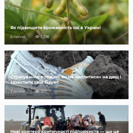
Як підвищити врожайність сої в Україні
6 липня
1 296
Страхування врожаю, як не «молитися» на дощ і
захистити свій бізнес
7 липня
521
Нові критерії критичності підприємств — що це