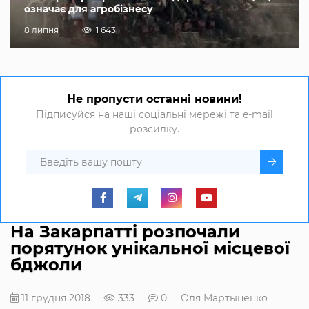
означає для агробізнесу
8 липня
1 643
Не пропусти останні новини!
Підписуйся на наші соціальні мережі та e-mail
розсилку.
На Закарпатті розпочали
порятунок унікальної місцевої
бджоли
11 грудня 2018
333
0
Оля Мартыненко