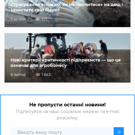
Страхування врожаю, як не «молитися» на дощ і
захистити свій бізнес
7 липня
521
Нові критерії критичності підприємств — що це
означає для агробізнесу
8 липня
1 643
Не пропусти останні новини!
Підписуйся на наші соціальні мережі та e-mail
розсилку.