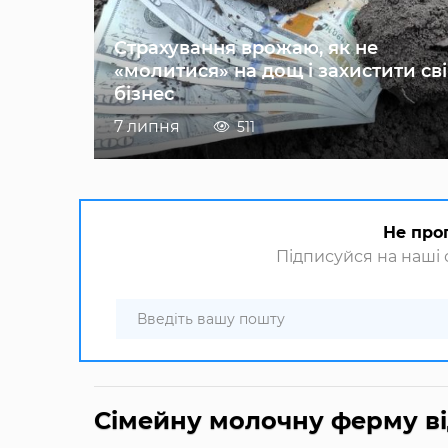
Страхування врожаю, як не
«молитися» на дощ і захистити св
бізнес
7 липня
511
Не про
Підписуйся на наші с
Сімейну молочну ферму ві