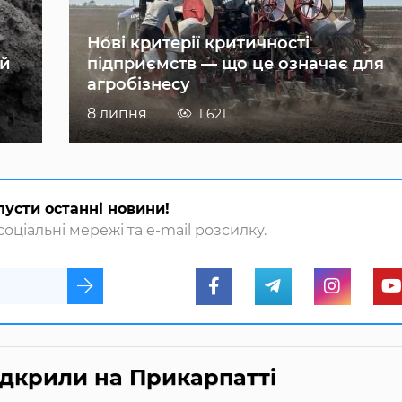
Нові критерії критичності
ій
підприємств — що це означає для
агробізнесу
8 липня
1 621
пусти останні новини!
оціальні мережі та e-mail розсилку.
дкрили на Прикарпатті