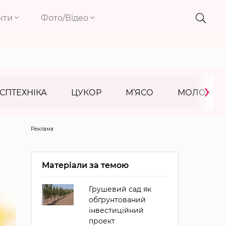
кти
Фото/Відео
›
СПТЕХНІКА
ЦУКОР
М’ЯСО
МОЛОКО
Реклама
Матеріали за темою
Грушевий сад як
обґрунтований
інвестиційний
проект