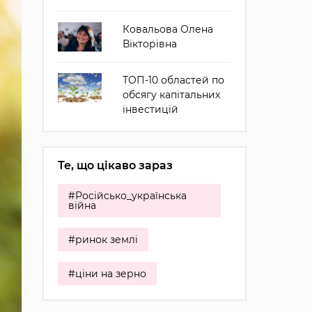
Ковальова Олена
Вікторівна
ТОП-10 областей по
обсягу капітальних
інвестицій
Те, що цікаво зараз
#Російсько_українська
війна
#ринок землі
#ціни на зерно