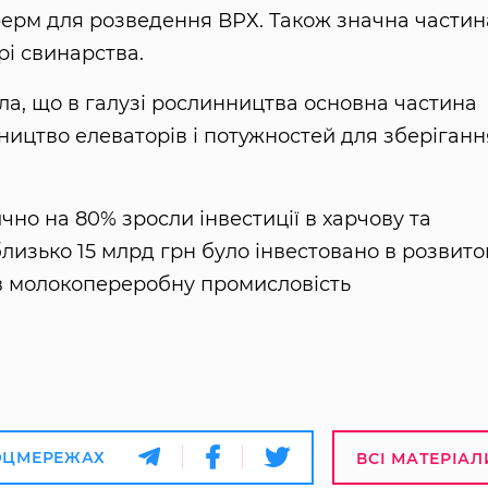
 ферм для розведення ВРХ. Також значна частин
рі свинарства.
а, що в галузі рослинництва основна частина
ництво елеваторів і потужностей для зберіганн
ично на 80% зросли інвестиції в харчову та
лизько 15 млрд грн було інвестовано в розвито
в молокопереробну промисловість
ОЦМЕРЕЖАХ
ВСІ МАТЕРІАЛ