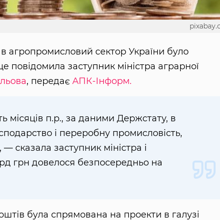
pixabay
р. в агропромисловий сектор України було
це повідомила заступник міністра аграрної
льова
, передає
АПК-Інформ.
ть місяців п.р., за даними Держстату, в
осподарство і переробну промисловість,
 — сказала заступник міністра і
лрд грн довелося безпосередньо на
коштів була спрямована на проекти в галузі