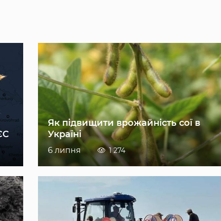
Як підвищити врожайність сої в
ЄС
Україні
6 липня
1 274