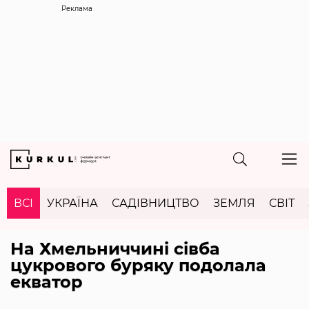
Реклама
ВСІ
УКРАЇНА
САДІВНИЦТВО
ЗЕМЛЯ
СВІТ
На Хмельниччині сівба
цукрового буряку подолала
екватор