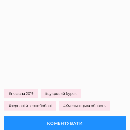
#посівна 2019
#цукровий буряк
#зернові й зернобобові
#Хмельницька область
КОМЕНТУВАТИ