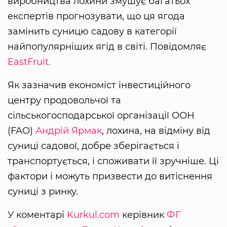
виробництва лохини змушує багатьох
експертів прогнозувати, що ця ягода
замінить суницю садову в категорії
найпопулярніших ягід в світі. Повідомляє
EastFruit.
Як зазначив економіст інвестиційного
центру продовольчої та
сільськогосподарської організації ООН
(FAO)
Андрій Ярмак
, лохина, на відміну від
суниці садової, добре зберігається і
транспортується, і споживати її зручніше. Ці
фактори і можуть призвести до витіснення
суниці з ринку.
У коментарі
Kurkul.com
керівник
ФГ