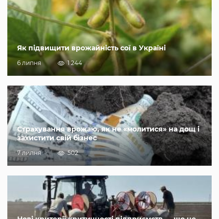
Як підвищити врожайність сої в Україні
6 липня
1 244
Страхування врожаю, як не «молитися» на дощ і
захистити свій бізнес
7 липня
502
Нові критерії критичності підприємств — що це