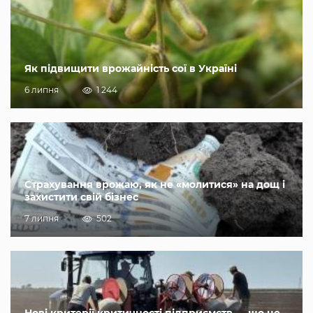
Як підвищити врожайність сої в Україні
6 липня
1 244
Страхування врожаю, як не «молитися» на дощ і
захистити свій бізнес
7 липня
502