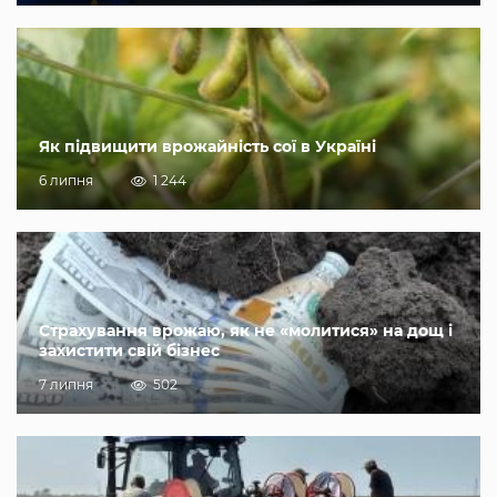
Як підвищити врожайність сої в Україні
6 липня
1 244
Страхування врожаю, як не «молитися» на дощ і
захистити свій бізнес
7 липня
502