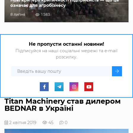
Нові критерії критичності підприємств — що це
означає для агробізнесу
8 липня
1 583
Не пропусти останні новини!
Підписуйся на наші соціальні мережі та e-mail
розсилку.
Titan Machinery став дилером
BEDNAR в Україні
2 квітня 2019
45
0