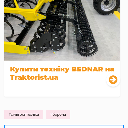
Купити техніку BEDNAR на
Traktorist.ua
#сільгосптехніка
#борона