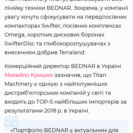
лінійку техніки BEDNAR. Зокрема, у компанії
увагу хочуть сфокусувати на передпосівних
компакторах Swifter, посівних комплексах
Omega, коротких дискових боронах
SwifterDisc та глибокорозпушувачах з
внесенням добрив Terraland.
Комерційний директор BEDNAR в Україні
Михайло Кришко
зазначив, що Titan
Machinery є однією з найпотужніших
дистриб'юторських компаній у світі та
входить до ТОP-5 найбільших імпортерів за
результатами 2018 р. в Україні.
«Портфоліо BEDNAR є актуальним для