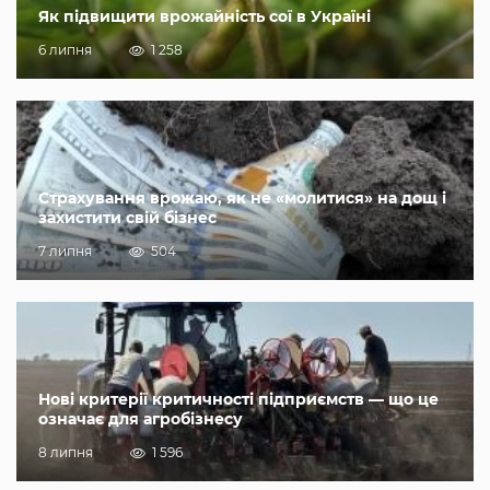
Як підвищити врожайність сої в Україні
6 липня
1 258
Страхування врожаю, як не «молитися» на дощ і
захистити свій бізнес
7 липня
504
Нові критерії критичності підприємств — що це
означає для агробізнесу
8 липня
1 596