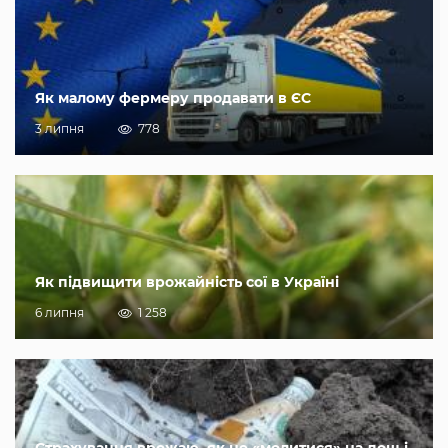
Як малому фермеру продавати в ЄС
3 липня
778
Як підвищити врожайність сої в Україні
6 липня
1 258
Страхування врожаю, як не «молитися» на дощ і