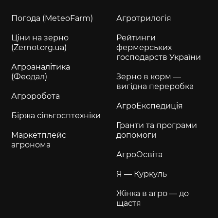
Погода (MeteoFarm)
Агротрилогія
Ціни на зерно
Рейтинги
(Zernotorg.ua)
фермерських
господарств України
Агроаналітика
(Феодал)
Зерно в корм —
вигідна переробка
Агроробота
АгроЕкспедиція
Біржа сільгосптехніки
Гранти та програми
Маркетплейс
допомоги
агронома
АгроОсвіта
Я — Куркуль
Жінка в агро — до
щастя