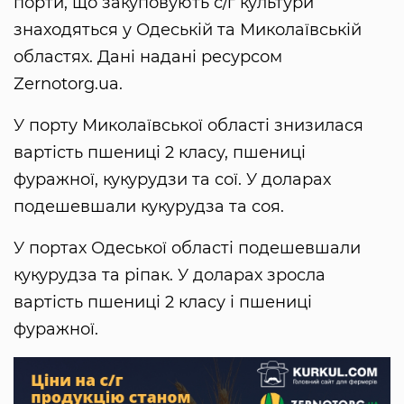
порти, що закуповують с/г культури
знаходяться у Одеській та Миколаївській
областях. Дані надані ресурсом
Zernotorg.ua.
У порту Миколаївської області знизилася
вартість пшениці 2 класу, пшениці
фуражної, кукурудзи та сої. У доларах
подешевшали кукурудза та соя.
У портах Одеської області подешевшали
кукурудза та ріпак. У доларах зросла
вартість пшениці 2 класу і пшениці
фуражної.