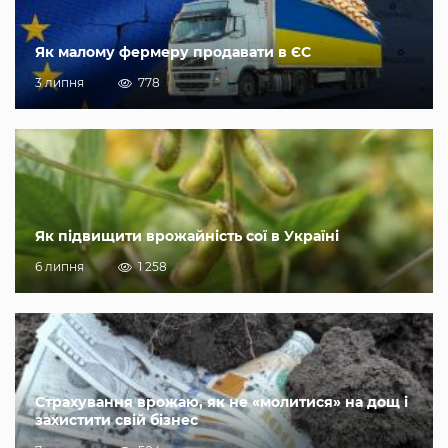
Як малому фермеру продавати в ЄС
3 липня
778
Як підвищити врожайність сої в Україні
6 липня
1 258
Страхування врожаю, як не «молитися» на дощ і
захистити свій бізнес