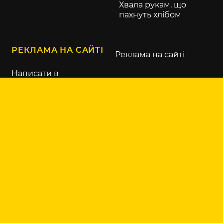
Хвала рукам, що
пахнуть хлібом
РЕКЛАМА НА САЙТІ
Реклама на сайті
Написати в
рекламний відділ
KURKUL.COM
Контакти
Про нас
Правила
користування сайтом