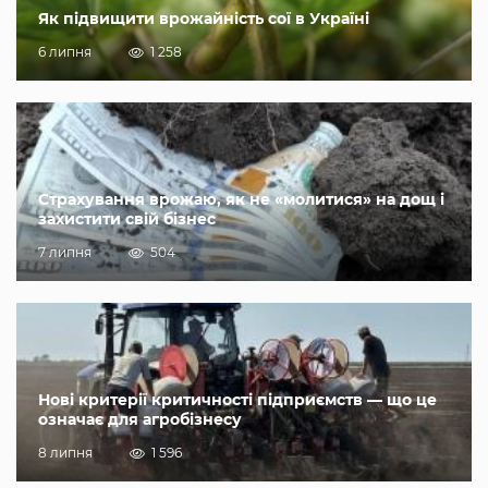
Як підвищити врожайність сої в Україні
6 липня
1 258
Страхування врожаю, як не «молитися» на дощ і
захистити свій бізнес
7 липня
504
Нові критерії критичності підприємств — що це
означає для агробізнесу
8 липня
1 596