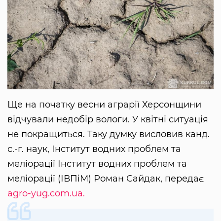
Ще на початку весни аграрії Херсонщини
відчували недобір вологи. У квітні ситуація
не покращиться. Таку думку висловив канд.
с.-г. наук, Інститут водних проблем та
меліорації Інститут водних проблем та
меліорації (ІВПіМ) Роман Сайдак, передає
agro-yug.com.ua.