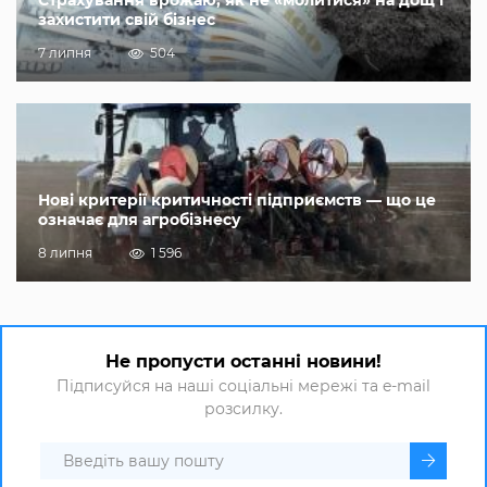
захистити свій бізнес
7 липня
504
Нові критерії критичності підприємств — що це
означає для агробізнесу
8 липня
1 596
Не пропусти останні новини!
Підписуйся на наші соціальні мережі та e-mail
розсилку.