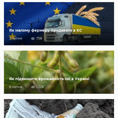
Як малому фермеру продавати в ЄС
3 липня
758
Як підвищити врожайність сої в Україні
6 липня
1 228