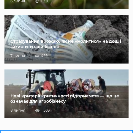
6 липня
1 228
Страхування врожаю, як не «молитися» на дощ і
захистити свій бізнес
7 липня
499
Нові критерії критичності підприємств — що це
означає для агробізнесу
8 липня
1 569