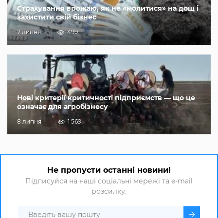
Страхування врожаю, як не «молитися» на дощ і
захистити свій бізнес
7 липня
499
Нові критерії критичності підприємств — що це
означає для агробізнесу
8 липня
1 569
Не пропусти останні новини!
Підписуйся на наші соціальні мережі та e-mail
розсилку.