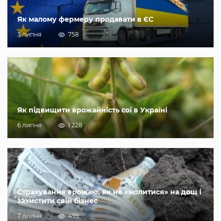
Як малому фермеру продавати в ЄС
3 липня
758
Як підвищити врожайність сої в Україні
6 липня
1 228
Страхування врожаю, як не «молитися» на дощ і
захистити свій бізнес
7 липня
499