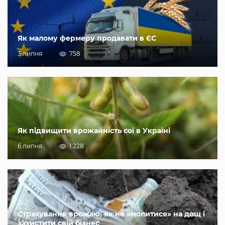
Як малому фермеру продавати в ЄС
3 липня
758
Як підвищити врожайність сої в Україні
6 липня
1 228
Страхування врожаю, як не «молитися» на дощ і
захистити свій бізнес