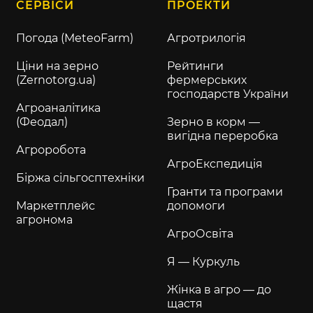
СЕРВІСИ
ПРОЕКТИ
Погода (MeteoFarm)
Агротрилогія
Ціни на зерно
Рейтинги
(Zernotorg.ua)
фермерських
господарств України
Агроаналітика
(Феодал)
Зерно в корм —
вигідна переробка
Агроробота
АгроЕкспедиція
Біржа сільгосптехніки
Гранти та програми
Маркетплейс
допомоги
агронома
АгроОсвіта
Я — Куркуль
Жінка в агро — до
щастя