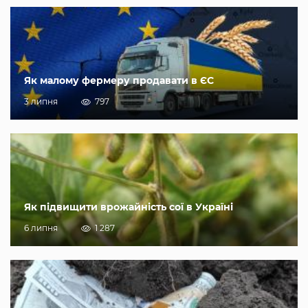
Як малому фермеру продавати в ЄС
3 липня
797
Як підвищити врожайність сої в Україні
6 липня
1 287