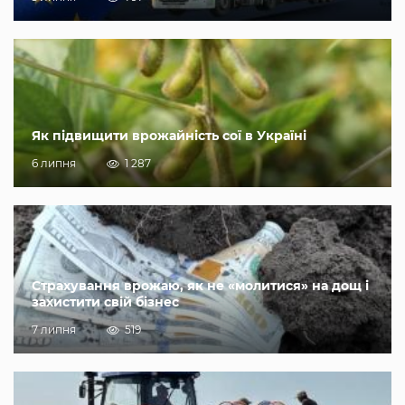
Як підвищити врожайність сої в Україні
6 липня
1 287
Страхування врожаю, як не «молитися» на дощ і
захистити свій бізнес
7 липня
519