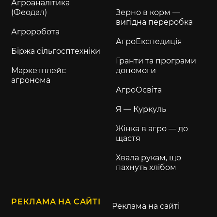
Агроаналітика
(Феодал)
Зерно в корм —
вигідна переробка
Агроробота
АгроЕкспедиція
Біржа сільгосптехніки
Гранти та програми
Маркетплейс
допомоги
агронома
АгроОсвіта
Я — Куркуль
Жінка в агро — до
щастя
Хвала рукам, що
пахнуть хлібом
РЕКЛАМА НА САЙТІ
Реклама на сайті