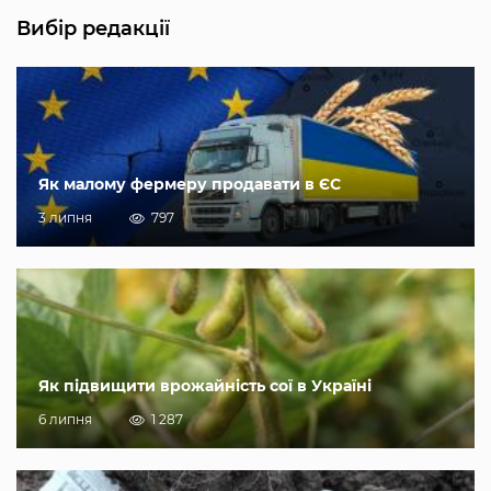
Вибір редакції
Як малому фермеру продавати в ЄС
3 липня
797
Як підвищити врожайність сої в Україні
6 липня
1 287