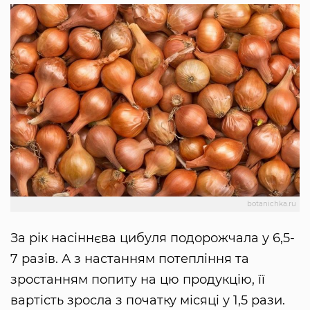
botanichka.ru
За рік насіннєва цибуля подорожчала у 6,5-
7 разів. А з настанням потепління та
зростанням попиту на цю продукцію, її
вартість зросла з початку місяці у 1,5 рази.