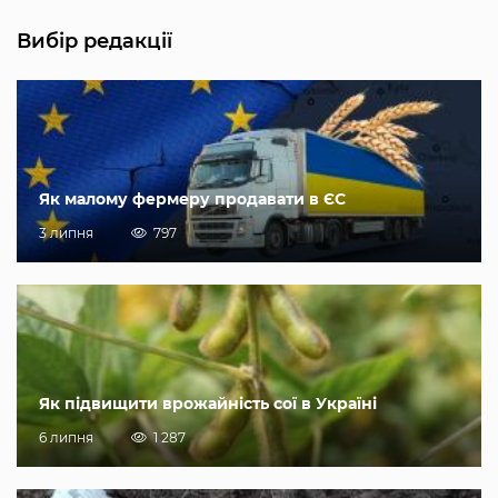
Вибір редакції
Як малому фермеру продавати в ЄС
3 липня
797
Як підвищити врожайність сої в Україні
6 липня
1 287