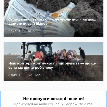
Страхування врожаю, як не «молитися» на дощ і
захистити свій бізнес
7 липня
519
Нові критерії критичності підприємств — що це
означає для агробізнесу
8 липня
1 632
Не пропусти останні новини!
Підписуйся на наші соціальні мережі та e-mail