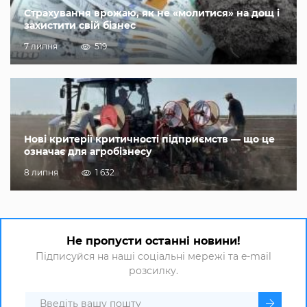
Страхування врожаю, як не «молитися» на дощ і
захистити свій бізнес
7 липня
519
Нові критерії критичності підприємств — що це
означає для агробізнесу
8 липня
1 632
Не пропусти останні новини!
Підписуйся на наші соціальні мережі та e-mail
розсилку.