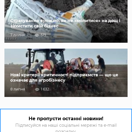
Страхування врожаю, як не «молитися» на дощ і
захистити свій бізнес
7 липня
519
Нові критерії критичності підприємств — що це
означає для агробізнесу
8 липня
1 632
Не пропусти останні новини!
Підписуйся на наші соціальні мережі та e-mail
розсилку.