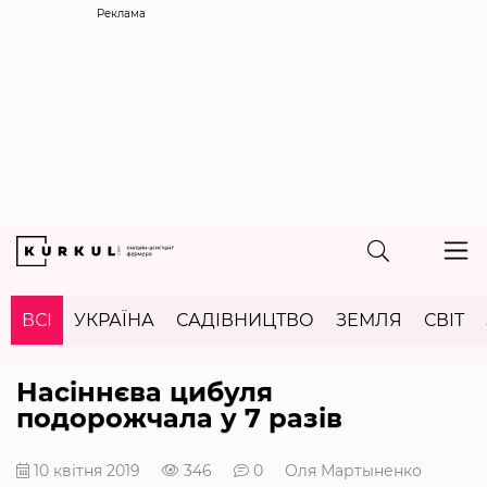
Реклама
ВСІ
УКРАЇНА
САДІВНИЦТВО
ЗЕМЛЯ
СВІТ
Насіннєва цибуля
подорожчала у 7 разів
10 квітня 2019
346
0
Оля Мартыненко