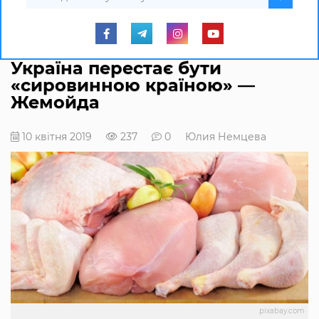
Україна перестає бути
«сировинною країною» —
Жемойда
10 квітня 2019
237
0
Юлия Немцева
pixabay.com