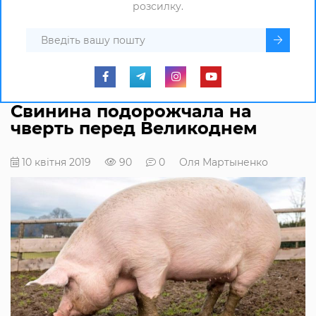
розсилку.
Свинина подорожчала на
чверть перед Великоднем
10 квітня 2019
90
0
Оля Мартыненко