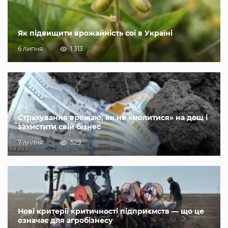
Як підвищити врожайність сої в Україні
6 липня
1 313
Страхування врожаю, як не «молитися» на дощ і
захистити свій бізнес
7 липня
529
Нові критерії критичності підприємств — що це
означає для агробізнесу