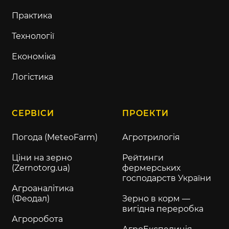
Практика
Технології
Економіка
Логістика
СЕРВІСИ
ПРОЕКТИ
Погода (MeteoFarm)
Агротрилогія
Ціни на зерно
Рейтинги
(Zernotorg.ua)
фермерських
господарств України
Агроаналітика
(Феодал)
Зерно в корм —
вигідна переробка
Агроробота