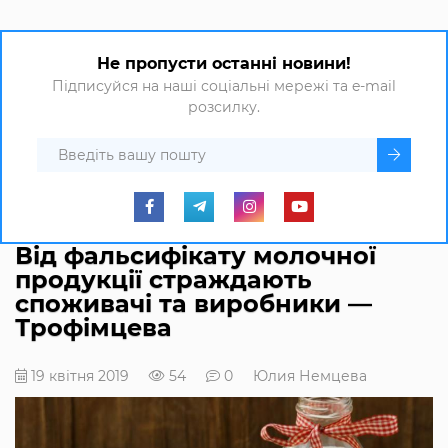
Не пропусти останні новини!
Підписуйся на наші соціальні мережі та e-mail
розсилку.
Від фальсифікату молочної
продукції страждають
споживачі та виробники —
Трофімцева
19 квітня 2019
54
0
Юлия Немцева