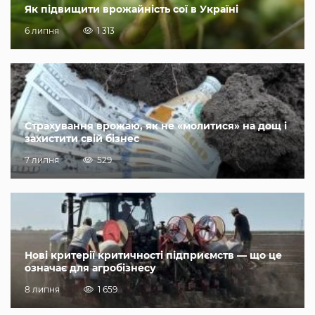
Як підвищити врожайність сої в Україні
6 липня
1 313
Страхування врожаю, як не «молитися» на дощ і
захистити свій бізнес
7 липня
529
Нові критерії критичності підприємств — що це
означає для агробізнесу
8 липня
1 659