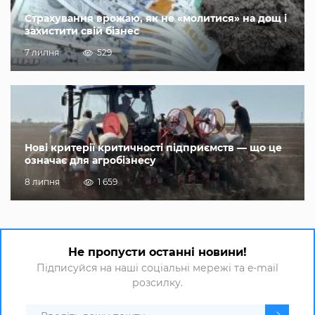
Страхування врожаю, як не «молитися» на дощ і
захистити свій бізнес
7 липня
529
Нові критерії критичності підприємств — що це
означає для агробізнесу
8 липня
1 659
Не пропусти останні новини!
Підписуйся на наші соціальні мережі та e-mail
розсилку.