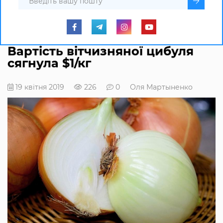
Вартість вітчизняної цибуля
сягнула $1/кг
19 квітня 2019
226
0
Оля Мартыненко