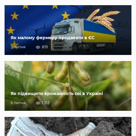
Як малому фермеру продавати в ЄС
3 липня
819
Як підвищити врожайність сої в Україні
6 липня
1 313