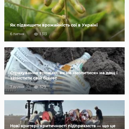
Як підвищити врожайність сої в Україні
6 липня
1 313
Страхування врожаю, як не «молитися» на дощ і
захистити свій бізнес
7 липня
529
Нові критерії критичності підприємств — що це