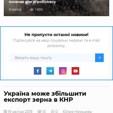
означає для агробізнесу
8 липня
1 659
Не пропусти останні новини!
Підписуйся на наші соціальні мережі та e-mail
розсилку.
Україна може збільшити
експорт зерна в КНР
19 квітня 2019
51
0
Юлия Немцева