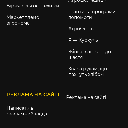
АгроЕкспедиція
Біржа сільгосптехніки
Гранти та програми
Маркетплейс
допомоги
агронома
АгроОсвіта
Я — Куркуль
Жінка в агро — до
щастя
Хвала рукам, що
пахнуть хлібом
РЕКЛАМА НА САЙТІ
Реклама на сайті
Написати в
рекламний відділ