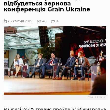
відбудеться зернова
конференція Grain Ukraine
26 квітня 2019
45
0
Grain Ukraine
В Одесі 24-25 травня пройде IV Міжнародна