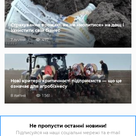
Страхування врожаю, як не «молитися» на дощ і
захистити свій бізнес
7 липня
497
Нові критерії критичності підприємств — що це
означає для агробізнесу
8 липня
1 561
Не пропусти останні новини!
Підписуйся на наші соціальні мережі та e-mail