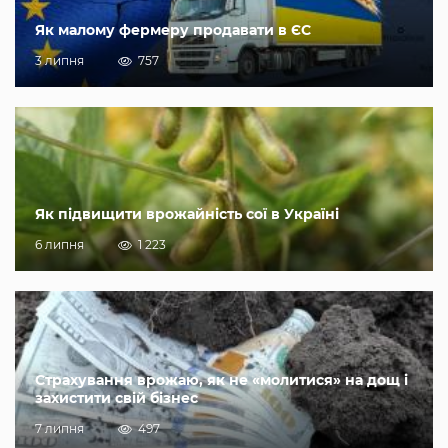
Як малому фермеру продавати в ЄС
3 липня
757
Як підвищити врожайність сої в Україні
6 липня
1 223
Страхування врожаю, як не «молитися» на дощ і
захистити свій бізнес
7 липня
497