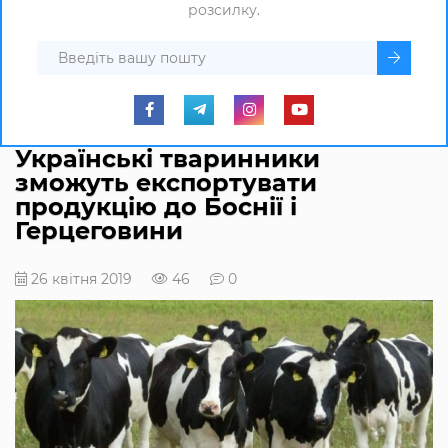
розсилку.
Українські тваринники
зможуть експортувати
продукцію до Боснії і
Герцеговини
26 квітня 2019
46
0