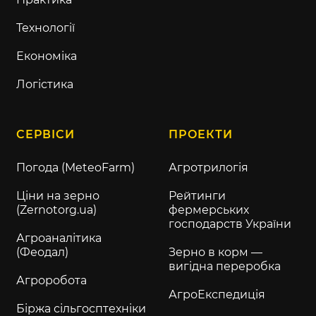
Технології
Економіка
Логістика
СЕРВІСИ
ПРОЕКТИ
Погода (MeteoFarm)
Агротрилогія
Ціни на зерно
Рейтинги
(Zernotorg.ua)
фермерських
господарств України
Агроаналітика
(Феодал)
Зерно в корм —
вигідна переробка
Агроробота
АгроЕкспедиція
Біржа сільгосптехніки