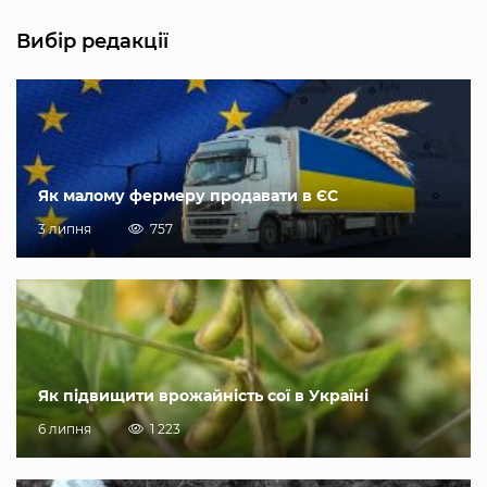
Вибір редакції
Як малому фермеру продавати в ЄС
3 липня
757
Як підвищити врожайність сої в Україні
6 липня
1 223