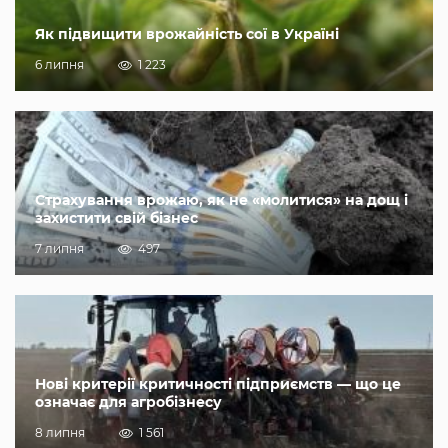
Як підвищити врожайність сої в Україні
6 липня
1 223
Страхування врожаю, як не «молитися» на дощ і
захистити свій бізнес
7 липня
497
Нові критерії критичності підприємств — що це
означає для агробізнесу
8 липня
1 561