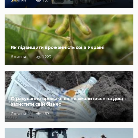
3 липня
757
Як підвищити врожайність сої в Україні
6 липня
1 223
Страхування врожаю, як не «молитися» на дощ і
захистити свій бізнес
7 липня
497