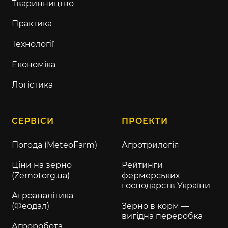
Тваринництво
Практика
Технології
Економіка
Логістика
СЕРВІСИ
ПРОЕКТИ
Погода (MeteoFarm)
Агротрилогія
Ціни на зерно
Рейтинги
(Zernotorg.ua)
фермерських
господарств України
Агроаналітика
(Феодал)
Зерно в корм —
вигідна переробка
Агроробота