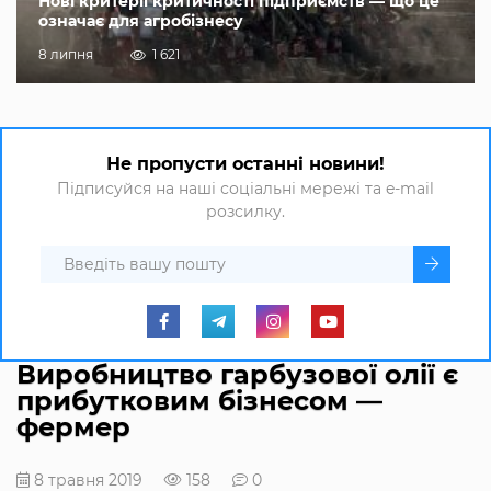
Нові критерії критичності підприємств — що це
означає для агробізнесу
8 липня
1 621
Не пропусти останні новини!
Підписуйся на наші соціальні мережі та e-mail
розсилку.
Виробництво гарбузової олії є
прибутковим бізнесом —
фермер
8 травня 2019
158
0