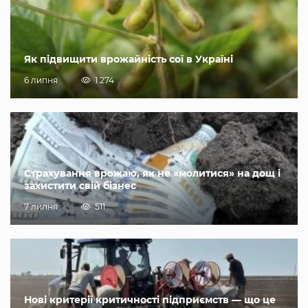
Як підвищити врожайність сої в Україні
6 липня
1 274
Страхування врожаю, як не «молитися» на дощ і
захистити свій бізнес
7 липня
511
Нові критерії критичності підприємств — що це