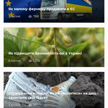
Як малому фермеру продавати в ЄС
3 липня
788
Як підвищити врожайність сої в Україні
6 липня
1 274
Страхування врожаю, як не «молитися» на дощ і
захистити свій бізнес
7 липня
511