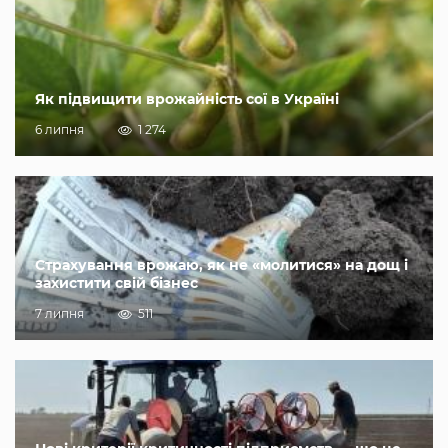
Як підвищити врожайність сої в Україні
6 липня
1 274
Страхування врожаю, як не «молитися» на дощ і
захистити свій бізнес
7 липня
511