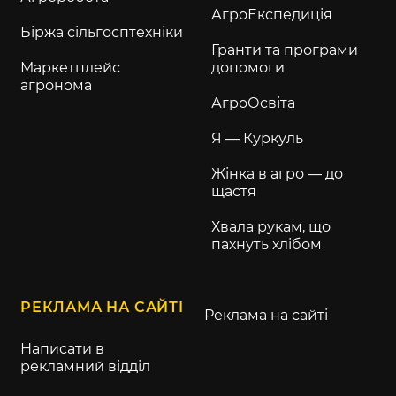
АгроЕкспедиція
Біржа сільгосптехніки
Гранти та програми
Маркетплейс
допомоги
агронома
АгроОсвіта
Я — Куркуль
Жінка в агро — до
щастя
Хвала рукам, що
пахнуть хлібом
РЕКЛАМА НА САЙТІ
Реклама на сайті
Написати в
рекламний відділ