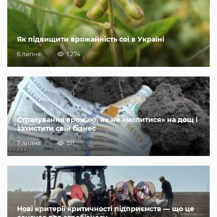
Як підвищити врожайність сої в Україні
6 липня
1 274
Страхування врожаю, як не «молитися» на дощ і
захистити свій бізнес
7 липня
511
Нові критерії критичності підприємств — що це