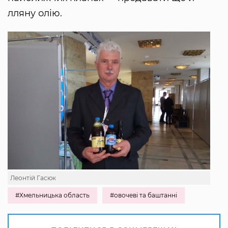
лляну олію.
Леонтій Гасюк
#Хмельницька область
#овочеві та баштанні