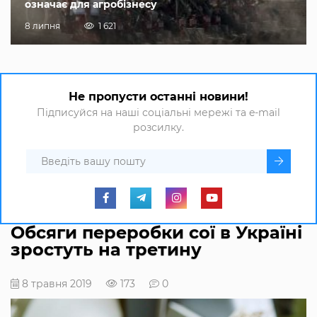
означає для агробізнесу
8 липня
1 621
Не пропусти останні новини!
Підписуйся на наші соціальні мережі та e-mail
розсилку.
Обсяги переробки сої в Україні
зростуть на третину
8 травня 2019
173
0