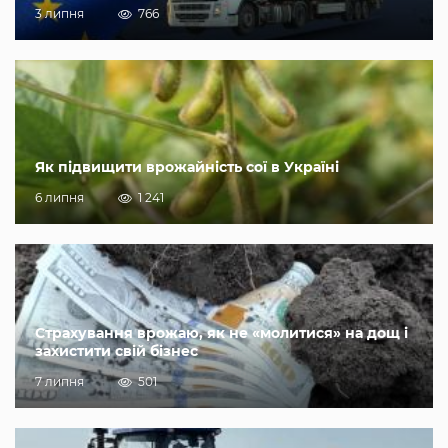
3 липня
766
Як підвищити врожайність сої в Україні
6 липня
1 241
Страхування врожаю, як не «молитися» на дощ і
захистити свій бізнес
7 липня
501