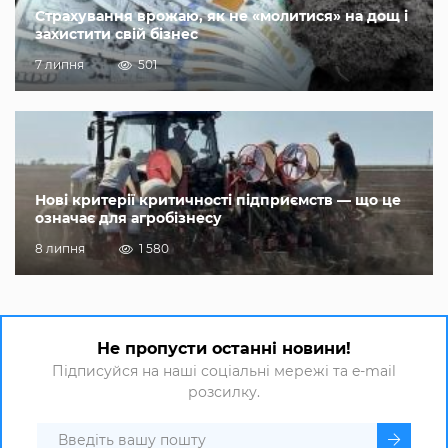
Страхування врожаю, як не «молитися» на дощ і
захистити свій бізнес
7 липня
501
Нові критерії критичності підприємств — що це
означає для агробізнесу
8 липня
1 580
Не пропусти останні новини!
Підписуйся на наші соціальні мережі та e-mail
розсилку.