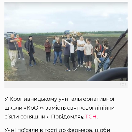
ТСН
У Кропивницькому учні альтернативної
школи «КрОк» замість святкової лінійки
сіяли соняшник. Повідомляє
ТСН
.
Учні поїхали в гості до фермера, щоби