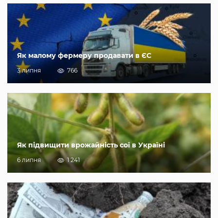
Як малому фермеру продавати в ЄС
3 липня
766
Як підвищити врожайність сої в Україні
6 липня
1 241