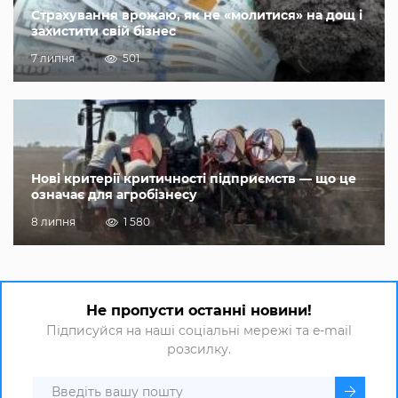
Страхування врожаю, як не «молитися» на дощ і
захистити свій бізнес
7 липня
501
Нові критерії критичності підприємств — що це
означає для агробізнесу
8 липня
1 580
Не пропусти останні новини!
Підписуйся на наші соціальні мережі та e-mail
розсилку.