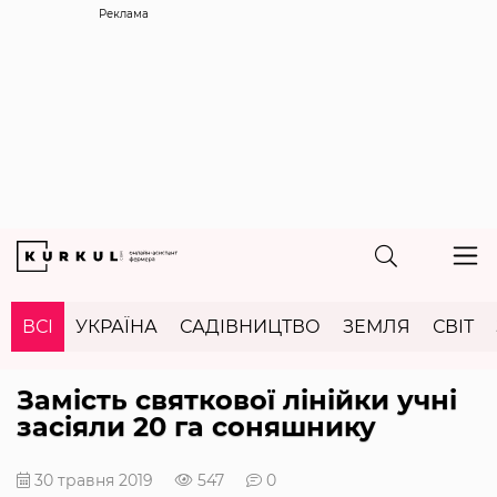
Реклама
ВСІ
УКРАЇНА
САДІВНИЦТВО
ЗЕМЛЯ
СВІТ
Замість святкової лінійки учні
засіяли 20 га соняшнику
30 травня 2019
547
0