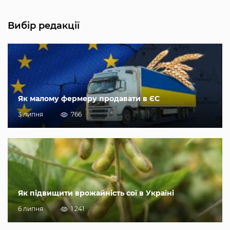
Вибір редакції
Як малому фермеру продавати в ЄС
3 липня
766
Як підвищити врожайність сої в Україні
6 липня
1 241