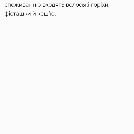
споживанню входять волоські горіхи,
фісташки й кеш’ю.