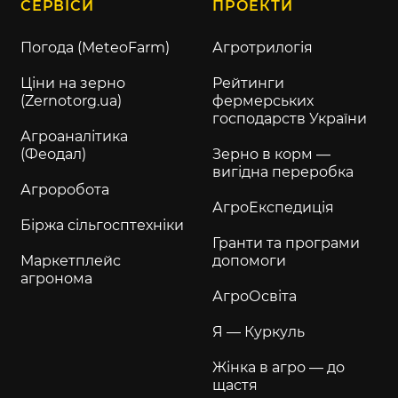
СЕРВІСИ
ПРОЕКТИ
Погода (MeteoFarm)
Агротрилогія
Ціни на зерно
Рейтинги
(Zernotorg.ua)
фермерських
господарств України
Агроаналітика
(Феодал)
Зерно в корм —
вигідна переробка
Агроробота
АгроЕкспедиція
Біржа сільгосптехніки
Гранти та програми
Маркетплейс
допомоги
агронома
АгроОсвіта
Я — Куркуль
Жінка в агро — до
щастя