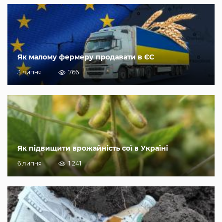
Як малому фермеру продавати в ЄС
3 липня
766
Як підвищити врожайність сої в Україні
6 липня
1 241