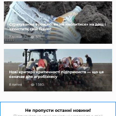
Страхування врожаю, як не «молитися» на дощ і
захистити свій бізнес
7 липня
501
Нові критерії критичності підприємств — що це
означає для агробізнесу
8 липня
1 580
Не пропусти останні новини!