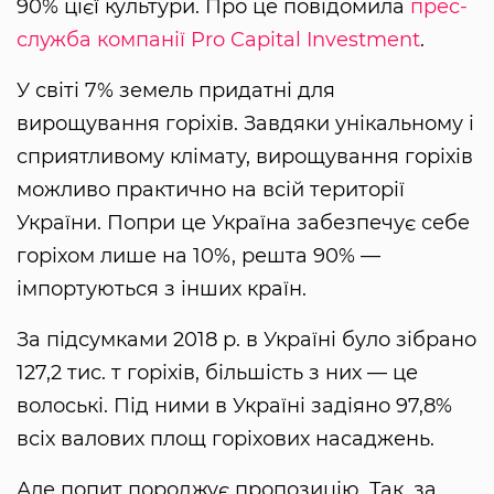
90% цієї культури. Про це повідомила
прес-
служба компанії Pro Capital Investment
.
У світі 7% земель придатні для
вирощування горіхів. Завдяки унікальному і
сприятливому клімату, вирощування горіхів
можливо практично на всій території
України. Попри це Україна забезпечує себе
горіхом лише на 10%, решта 90% —
імпортуються з інших країн.
За підсумками 2018 р. в Україні було зібрано
127,2 тис. т горіхів, більшість з них — це
волоські. Під ними в Україні задіяно 97,8%
всіх валових площ горіхових насаджень.
Але попит породжує пропозицію. Так, за