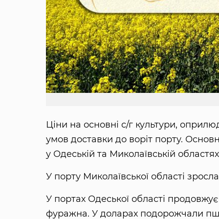
Ціни на основні с/г культури, оприлю
умов доставки до воріт порту. Основн
у Одеській та Миколаївській областя
У порту Миколаївської області зросла
У портах Одеської області продовжу
фуражна. У доларах подорожчали пш