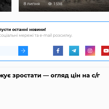
8 липня
1 598
пусти останні новини!
оціальні мережі та e-mail розсилку.
ує зростати — огляд цін на с/г