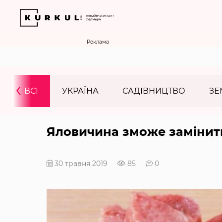
Реклама
‹
ВСІ
УКРАЇНА
САДІВНИЦТВО
ЗЕ
Яловичина зможе замінити
30 травня 2019
85
0