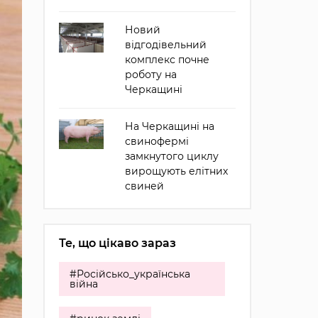
Новий
відгодівельний
комплекс почне
роботу на
Черкащині
На Черкащині на
свинофермі
замкнутого циклу
вирощують елітних
свиней
Те, що цікаво зараз
#Російсько_українська
війна