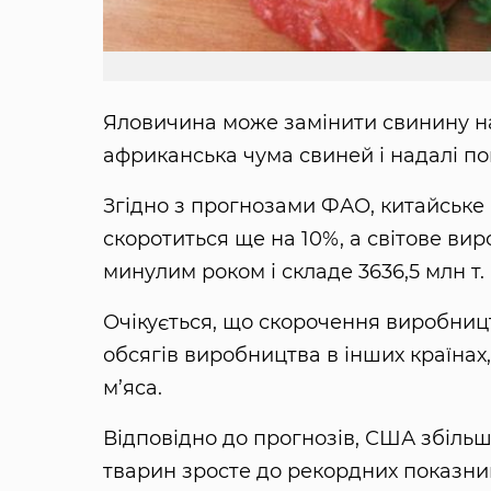
Яловичина може замінити свинину на 
африканська чума свиней і надалі п
Згідно з прогнозами ФАО, китайське н
скоротиться ще на 10%, а світове вир
минулим роком і складе 3636,5 млн т.
Очікується, що скорочення виробницт
обсягів виробництва в інших країнах
м’яса.
Відповідно до прогнозів, США збільш
тварин зросте до рекордних показникі