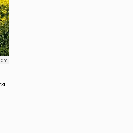
.com
ся