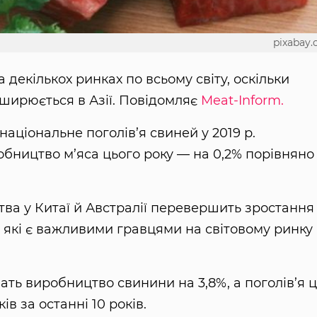
pixabay
декількох ринках по всьому світу, оскільки
оширюється в Азії. Повідомляє
Meat-Inform.
аціональне поголів’я свиней у 2019 р.
обництво м’яса цього року — на 0,2% порівняно
ва у Китаї й Австралії перевершить зростання
, які є важливими гравцями на світовому ринку
ать виробництво свинини на 3,8%, а поголів’я 
в за останні 10 років.