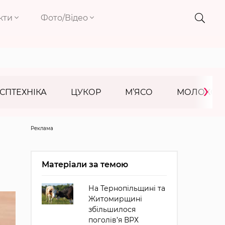
кти
Фото/Відео
›
СПТЕХНІКА
ЦУКОР
М’ЯСО
МОЛОКО
Реклама
Матеріали за темою
На Тернопільщині та
Житомирщині
збільшилося
поголів’я ВРХ