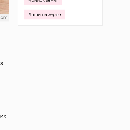
#ринок землі
#ціни на зерно
.com
 з
цих