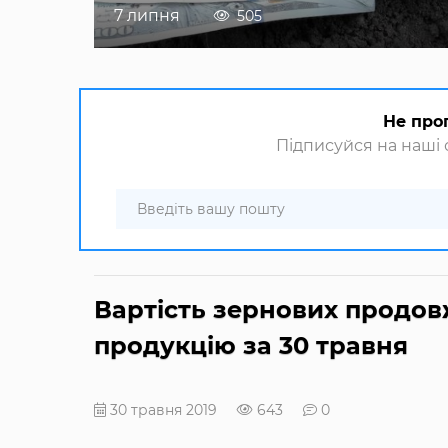
7 липня
505
Не про
Підписуйся на наші с
Вартість зернових продовж
продукцію за 30 травня
30 травня 2019
643
0