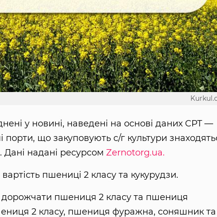
Kurkul
днені у новині, наведені на основі даних CPT —
і порти, що закуповують с/г культури знаходять
х. Дані надані ресурсом
Zernotorg.ua.
 вартість пшениці 2 класу та кукурудзи.
є дорожчати пшениця 2 класу та пшениця
ениця 2 класу, пшениця фуражна, соняшник та