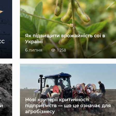
Як підвищити врожайність сої в
ЄС
Україні
6 липня
1 258
Нові критерії критичності
ій
підприємств — що це означає для
агробізнесу