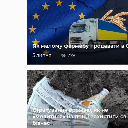
Як малому фермеру продавати в 
3 липня
779
Страхування врожаю, як не
«молитися» на дощ і захистити св
бізнес